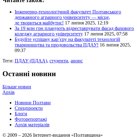
Читайте також:
Інженерно-технологічний факультет Полтавського
державного аграрного університету — місце,
де твориться майбутнє!
17 липня 2025, 12:19
За 19 млн грн планують відреставрувати фасад фахового
коледжу аграрного університету
17 липня 2025, 07:58
Будуйте успішну кар’єру на факультеті технологій
тваринництва та продовольства ПДАУ!
16 липня 2025,
09:37
Теги:
ПДАУ (ПДАА)
,
студенти
,
анонс
Останні новини
Більше новин
Архів
Новини Полтави
Спецпроекти
Блоги
Фоторепортажі
Архів матеріалів
© 2009 – 2026 Інтернет-видання «Полтавщина»