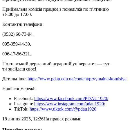
Приймальна комісія працює з понеділка по п’ятницю
з 8:00 до 17:00.
Контактні телефони:
(0532) 60-73-94,
095-059-44-39,
096-17-56-321.
Полтавський державний аграрний університет — тут
ти знайдеш своє!
Детальніше:
https://www.pdau.edu.ua/content/pryymalna-komisiya
Наші соцмережі:
Facebook:
https://www.facebook.com/PDAU1920/
Instagram:
https://www.instagram.com/pdau1920/
TikTok:
https://www.tiktok.com/@pdau1920
18 липня 2025, 12:26
На правах реклами