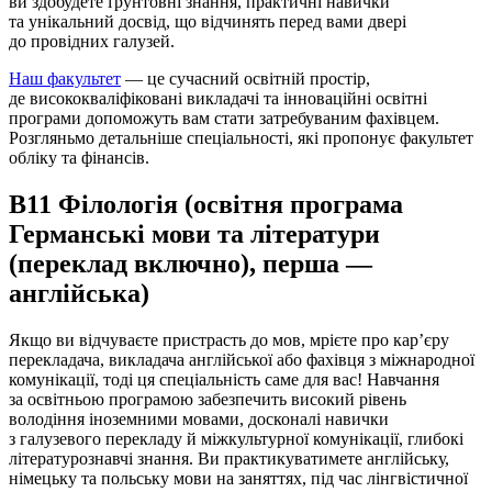
ви здобудете ґрунтовні знання, практичні навички
та унікальний досвід, що відчинять перед вами двері
до провідних галузей.
Наш факультет
— це сучасний освітній простір,
де висококваліфіковані викладачі та інноваційні освітні
програми допоможуть вам стати затребуваним фахівцем.
Розгляньмо детальніше спеціальності, які пропонує факультет
обліку та фінансів.
В11 Філологія (освітня програма
Германські мови та літератури
(переклад включно), перша —
англійська)
Якщо ви відчуваєте пристрасть до мов, мрієте про кар’єру
перекладача, викладача англійської або фахівця з міжнародної
комунікації, тоді ця спеціальність саме для вас! Навчання
за освітньою програмою забезпечить високий рівень
володіння іноземними мовами, досконалі навички
з галузевого перекладу й міжкультурної комунікації, глибокі
літературознавчі знання. Ви практикуватимете англійську,
німецьку та польську мови на заняттях, під час лінгвістичної