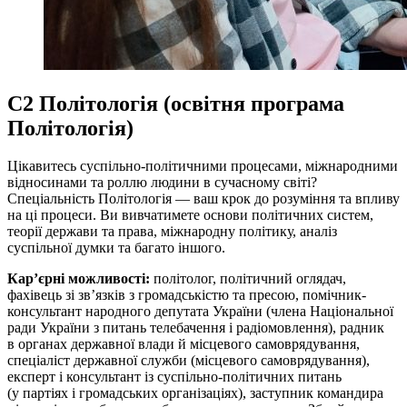
С2 Політологія (освітня програма
Політологія)
Цікавитесь суспільно-політичними процесами, міжнародними
відносинами та роллю людини в сучасному світі?
Спеціальність Політологія — ваш крок до розуміння та впливу
на ці процеси. Ви вивчатимете основи політичних систем,
теорії держави та права, міжнародну політику, аналіз
суспільної думки та багато іншого.
Кар’єрні можливості:
політолог, політичний оглядач,
фахівець зі зв’язків з громадськістю та пресою, помічник-
консультант народного депутата України (члена Національної
ради України з питань телебачення і радіомовлення), радник
в органах державної влади й місцевого самоврядування,
спеціаліст державної служби (місцевого самоврядування),
експерт і консультант із суспільно-політичних питань
(у партіях і громадських організаціях), заступник командира