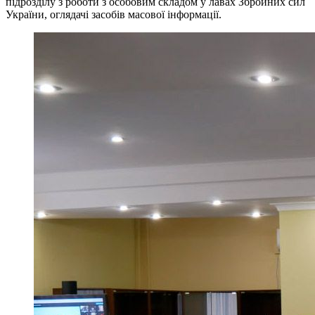
підрозділу з роботи з особовим складом у лавах Збройних сил
України, оглядачі засобів масової інформації.