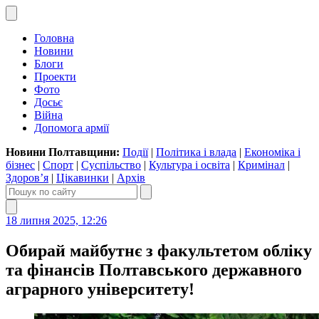
Головна
Новини
Блоги
Проекти
Фото
Досьє
Війна
Допомога армії
Новини Полтавщини:
Події
|
Політика і влада
|
Економіка і
бізнес
|
Спорт
|
Суспільство
|
Культура і освіта
|
Кримінал
|
Здоров’я
|
Цікавинки
|
Архів
18 липня 2025, 12:26
Обирай майбутнє з факультетом обліку
та фінансів Полтавського державного
аграрного університету!