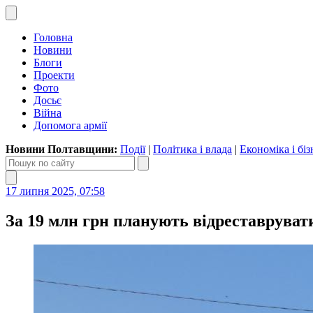
Головна
Новини
Блоги
Проекти
Фото
Досьє
Війна
Допомога армії
Новини Полтавщини:
Події
|
Політика і влада
|
Економіка і біз
17 липня 2025, 07:58
За 19 млн грн планують відреставруват