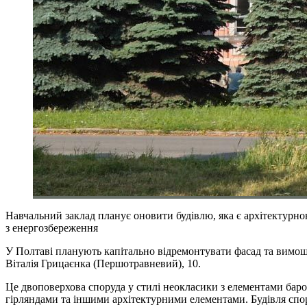
Навчальний заклад планує оновити будівлю, яка є архітектурно
з енергозбереження
У Полтаві планують капітально відремонтувати фасад та вимоще
Віталія Грицаєнка (Першотравневий), 10.
Це двоповерхова споруда у стилі неокласики з елементами барок
гірляндами та іншими архітектурними елементами. Будівля спо