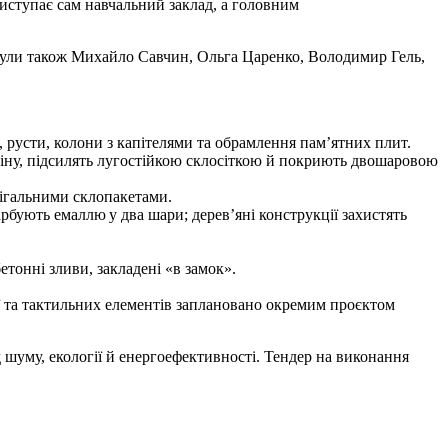
виступає сам навчальний заклад, а головним
були також Михайло Савчин, Ольга Царенко, Володимир Гель,
 русти, колони з капітелями та обрамлення пам’ятних плит.
іну, підсилять лугостійкою склосіткою й покриють двошаровою
рігальними склопакетами.
арбують емаллю у два шари; дерев’яні конструкції захистять
тонні зливи, закладені «в замок».
ї та тактильних елементів заплановано окремим проєктом
д шуму, екології й енергоефективності. Тендер на виконання