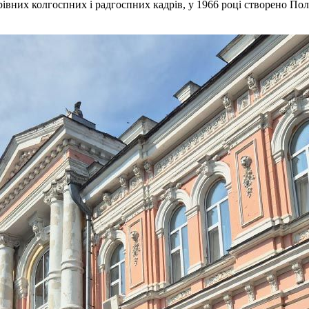
ерівних колгоспних і радгоспних кадрів, у 1966 році створено По