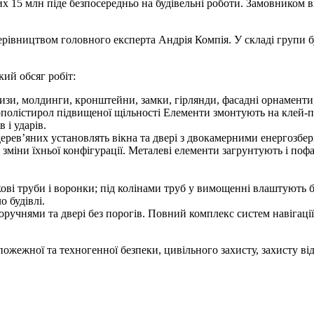
их 15 млн піде безпосередньо на будівельні роботи. Замовником 
рівництвом головного експерта Андрія Компія. У складі групи 
ий обсяг робіт:
зи, молдинги, кронштейни, замки, гірлянди, фасадні орнаменти,
ополістирол підвищеної щільності Елементи змонтують на клей‑п
 і ударів.
дерев’яних установлять вікна та двері з двокамерними енергозбе
 зміни їхньої конфігурації. Металеві елементи загрунтують і поф
ові труби і воронки; під колінами труб у вимощенні влаштують бе
 будівлі.
ручнями та двері без порогів. Повний комплекс систем навігаці
ожежної та техногенної безпеки, цивільного захисту, захисту ві