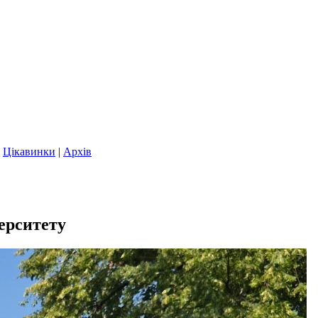
|
Цікавинки
|
Архів
ерситету