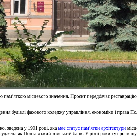
ю памʼяткою місцевого значення. Проєкт передбачає реставрацію 
ння будівлі фахового коледжу управління, економіки і права По
о, зведена у 1901 році, яка
має статус памʼятки архітектури
місц
руджена як Полтавський земський банк. У різні роки тут розміщ