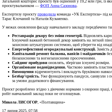
Загальний кошторис проєкту був оцінений у 19,2 млн грн, із як
проєктувальником —
ФОП Анна Сазонова
.
Експертизу проєкту
проводила
команда «УК Експертиза» під ке
Тарас Клочаний та Наталія Кузьменко.
У межах оновлення фасаду навчального закладу передбачено так
Реставрація декору без зміни геометрії.
Відновлять карни
Існуючий важкий бетонний декор замінять на легкий пін
захисною штукатурною системою, щоб уберегти від опадів
Енергоефективні огороджувальні конструкції.
Замість 
Капітальний ремонт балкона, навісів і майданчиків
без
біозахисними та вогнезахисними просоченнями.
Сайдинг прибудови
оновлять, зберігши існуючі розміри.
Організоване водовідведення.
Частково замінять пластик
Вимощення
відремонтують і викладуть бруківкою навколо
Безбар’єрність.
Уже функціонують пандуси, санвузли з по
за умови додаткового фінансування.
Проєкт розроблено згідно з діючими нормами з охорони праці, п
робіт навчальний заклад поки не оголошував.
Микола ЛИСОГОР
, «Полтавщина»
17 липня 2025, 07:58