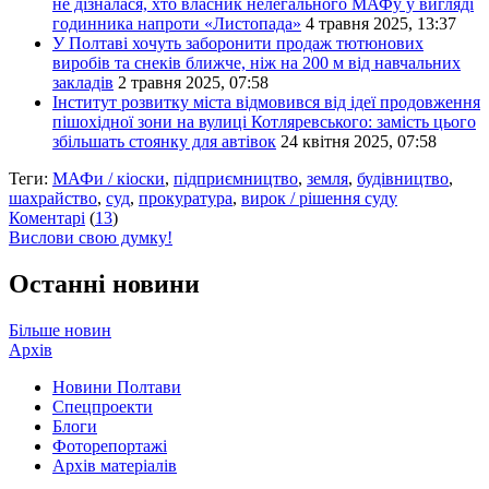
не дізналася, хто власник нелегального МАФу у вигляді
годинника напроти «Листопада»
4 травня 2025, 13:37
У Полтаві хочуть заборонити продаж тютюнових
виробів та снеків ближче, ніж на 200 м від навчальних
закладів
2 травня 2025, 07:58
Інститут розвитку міста відмовився від ідеї продовження
пішохідної зони на вулиці Котляревського: замість цього
збільшать стоянку для автівок
24 квітня 2025, 07:58
Теги:
МАФи / кіоски
,
підприємництво
,
земля
,
будівництво
,
шахрайство
,
суд
,
прокуратура
,
вирок / рішення суду
Коментарі
(
13
)
Вислови свою думку!
Останні новини
Більше новин
Архів
Новини Полтави
Спецпроекти
Блоги
Фоторепортажі
Архів матеріалів