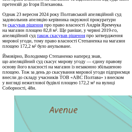
претензій до Ігоря Плеханова.
Однак 23 вересня 2024 року Полтавський апеляційний суд
задовольнив апеляцію керівника окружної прокуратури
та
скасував рішення
про право власності Андрія Яремчука
на магазин площею 82,8 м². Ще раніше, у червні 2019-го,
апеляційний суд
також скасував рішення
про затвердження
мирової угоди, тому право власності Степаненка на магазин
площею 172,2 м² було анульоване.
Ймовірно, Володимир Степаненко наперед знав,
що апеляційний суд скасує мирову угоду — єдину правову
основу його власності на магазин із незаконно збільшеною
площею. Тож за день до скасування мирової угоди підприємця
внесли до складу учасників ТОВ «АВС Полтава» з внеском
у вигляді нежитлової будівлі площею 172,2 м² на вулиці
Соборності, 48н.