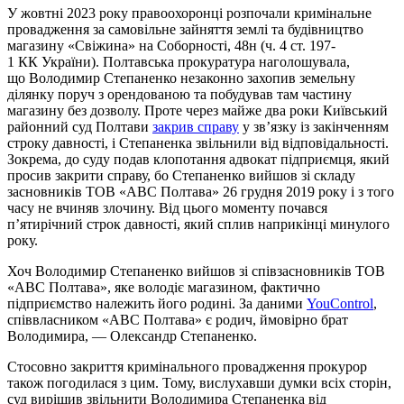
У жовтні 2023 року правоохоронці розпочали кримінальне
провадження за самовільне зайняття землі та будівництво
магазину «Свіжина» на Соборності, 48н (ч. 4 ст. 197-
1 КК України). Полтавська прокуратура наголошувала,
що Володимир Степаненко незаконно захопив земельну
ділянку поруч з орендованою та побудував там частину
магазину без дозволу. Проте через майже два роки Київський
районний суд Полтави
закрив справу
у зв’язку із закінченням
строку давності, і Степаненка звільнили від відповідальності.
Зокрема, до суду подав клопотання адвокат підприємця, який
просив закрити справу, бо Степаненко вийшов зі складу
засновників ТОВ «АВС Полтава» 26 грудня 2019 року і з того
часу не вчиняв злочину. Від цього моменту почався
п’ятирічний строк давності, який сплив наприкінці минулого
року.
Хоч Володимир Степаненко вийшов зі співзасновників ТОВ
«АВС Полтава», яке володіє магазином, фактично
підприємство належить його родині. За даними
YouControl
,
співвласником «АВС Полтава» є родич, ймовірно брат
Володимира, — Олександр Степаненко.
Стосовно закриття кримінального провадження прокурор
також погодилася з цим. Тому, вислухавши думки всіх сторін,
суд вирішив звільнити Володимира Степаненка від