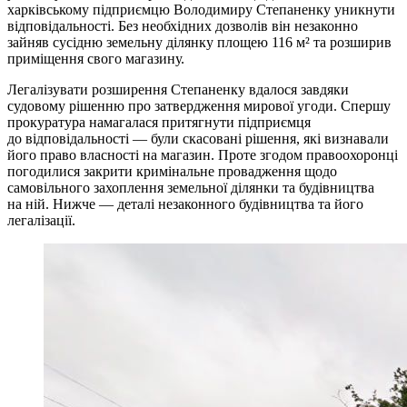
харківському підприємцю Володимиру Степаненку уникнути
відповідальності. Без необхідних дозволів він незаконно
зайняв сусідню земельну ділянку площею 116 м² та розширив
приміщення свого магазину.
Легалізувати розширення Степаненку вдалося завдяки
судовому рішенню про затвердження мирової угоди. Спершу
прокуратура намагалася притягнути підприємця
до відповідальності — були скасовані рішення, які визнавали
його право власності на магазин. Проте згодом правоохоронці
погодилися закрити кримінальне провадження щодо
самовільного захоплення земельної ділянки та будівництва
на ній. Нижче — деталі незаконного будівництва та його
легалізації.