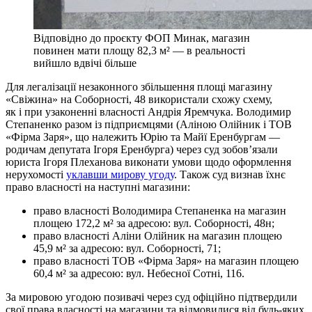
Відповідно до проєкту ФОП Минак, магазин
повинен мати площу 82,3 м² — в реальності
вийшло вдвічі більше
Для легалізації незаконного збільшення площі магазину
«Свіжина» на Соборності, 48 використали схожу схему,
як і при узаконенні власності Андрія Яремчука. Володимир
Степаненко разом із підприємцями (Аліною Олійник і ТОВ
«Фірма Заря», що належить Юрію та Майї Еренбургам —
родичам депутата Ігоря Еренбурга) через суд зобов’язали
юриста Ігоря Плеханова виконати умови щодо оформлення
нерухомості
уклавши мирову угоду
. Також суд визнав їхнє
право власності на наступні магазини:
право власності Володимира Степаненка на магазин
площею 172,2 м² за адресою: вул. Соборності, 48н;
право власності Аліни Олійник на магазин площею
45,9 м² за адресою: вул. Соборності, 71;
право власності ТОВ «Фірма Заря» на магазин площею
60,4 м² за адресою: вул. Небесної Сотні, 116.
За мировою угодою позивачі через суд офіційно підтвердили
свої права власності на магазини та відмовилися від будь-яких