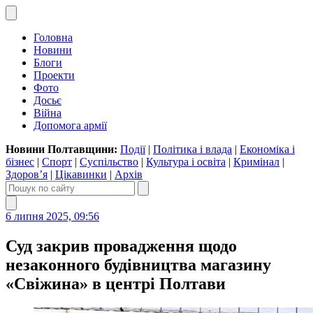
Головна
Новини
Блоги
Проекти
Фото
Досьє
Війна
Допомога армії
Новини Полтавщини:
Події
|
Політика і влада
|
Економіка і
бізнес
|
Спорт
|
Суспільство
|
Культура і освіта
|
Кримінал
|
Здоров’я
|
Цікавинки
|
Архів
6 липня 2025, 09:56
Суд закрив провадження щодо
незаконного будівництва магазину
«Свіжина» в центрі Полтави