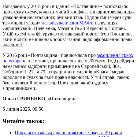
Нагадаємо, у 2018 році видання «Полтавщина» розповідало
про схожу схему, коли штучний конфлікт використовували для
узаконення нелегального будівництва. Підприємці через суди
та «мирові угоди»
легалізували свої МАФи
на вулицях
Європейській, Шевченка, Мазепи та 23 Вересня в Полтаві.
У цій схемі теж фігурував полтавський юрист Ігор Плеханов,
який нібито не виконав зобов’язання щодо оформлення права
власності.
У 2016 році «Полтавщина» повідомляла про
захоплення трьох
перукарень
в Полтаві, що почалося ще у 2005-му. Тоді рейдери
намагалися відібрати приміщення на Європейській, 86а,
Соборності, 27 та 79, а працівники салонів «Краса і мода»
боролися в судах за своє право власності. У тій справі також
був залучений юрист Ігор Плеханов, який судився
з працівниками.
Ольга ГРИНЕНКО
, «Полтавщина»
6 липня 2025, 09:56
Читайте також:
Полтавська міськрада не пояснює, чому за 20 років