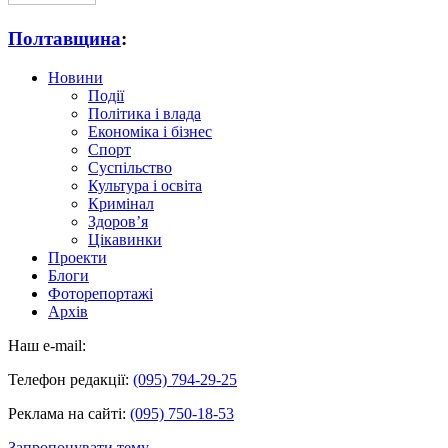
Полтавщина
:
Новини
Події
Політика і влада
Економіка і бізнес
Спорт
Суспільство
Культура і освіта
Кримінал
Здоров’я
Цікавинки
Проекти
Блоги
Фоторепортажі
Архів
Наш e-mail:
Телефон редакції:
(095) 794-29-25
Реклама на сайті:
(095) 750-18-53
Запропонувати тему