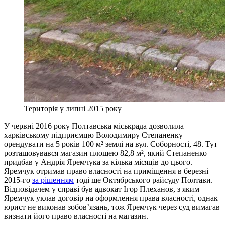
Територія у липні 2015 року
У червні 2016 року Полтавська міськрада дозволила
харківському підприємцю Володимиру Степаненку
орендувати на 5 років 100 м² землі на вул. Соборності, 48. Тут
розташовувався магазин площею 82,8 м², який Степаненко
придбав у Андрія Яремчука за кілька місяців до цього.
Яремчук отримав право власності на приміщення в березні
2015-го
за рішенням
тоді ще Октябрського райсуду Полтави.
Відповідачем у справі був адвокат Ігор Плеханов, з яким
Яремчук уклав договір на оформлення права власності, однак
юрист не виконав зобов’язань, тож Яремчук через суд вимагав
визнати його право власності на магазин.