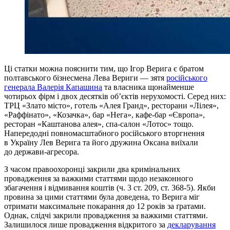
Ці статки можна пояснити тим, що Ігор Верига є братом
полтавського бізнесмена Лева Вериги — зятя
російського
генерала Валерія Капашина
та власника щонайменше
чотирьох фірм і двох десятків об’єктів нерухомості. Серед них:
ТРЦ «Злато місто», готель «Алея Гранд», ресторани «Лілея»,
«Раффінато», «Козачка», бар «Нега», кафе-бар «Європа»,
ресторан «Каштанова алея», спа-салон «Лотос» тощо.
Напередодні повномасштабного російського вторгнення
в Україну Лев Верига та його дружина Оксана виїхали
до держави-агресора.
З часом правоохоронці закрили два кримінальних
провадження за важкими статтями щодо незаконного
збагачення і відмивання коштів (ч. 3 ст. 209, ст. 368-5). Якби
провина за цими статтями була доведена, то Верига міг
отримати максимальне покарання до 12 років за ґратами.
Однак, слідчі закрили провадження за важкими статтями.
Залишилося лише провадження відкритого за
декларування