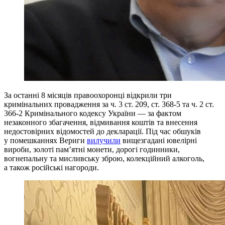
За останні 8 місяців правоохоронці відкрили три
кримінальних провадження за ч. 3 ст. 209, ст. 368-5 та ч. 2 ст.
366-2 Кримінального кодексу України — за фактом
незаконного збагачення, відмивання коштів та внесення
недостовірних відомостей до декларації. Під час обшуків
у помешканнях Вериги
вилучили
вищезгадані ювелірні
вироби, золоті пам’ятні монети, дорогі годинники,
вогнепальну та мисливську зброю, колекційний алкоголь,
а також російські нагороди.