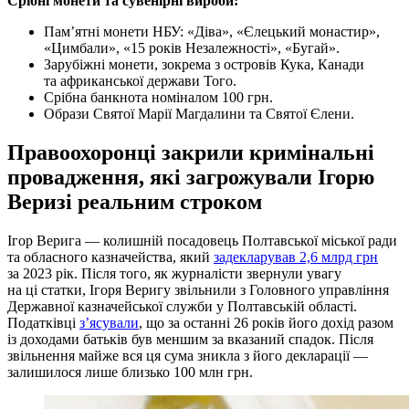
Срібні монети та сувенірні вироби:
Пам’ятні монети НБУ: «Діва», «Єлецький монастир»,
«Цимбали», «15 років Незалежності», «Бугай».
Зарубіжні монети, зокрема з островів Кука, Канади
та африканської держави Того.
Срібна банкнота номіналом 100 грн.
Образи Святої Марії Магдалини та Святої Єлени.
Правоохоронці закрили кримінальні
провадження, які загрожували Ігорю
Веризі реальним строком
Ігор Верига — колишній посадовець Полтавської міської ради
та обласного казначейства, який
задекларував 2,6 млрд грн
за 2023 рік. Після того, як журналісти звернули увагу
на ці статки, Ігоря Веригу звільнили з Головного управління
Державної казначейської служби у Полтавській області.
Податківці
з’ясували
, що за останні 26 років його дохід разом
із доходами батьків був меншим за вказаний спадок. Після
звільнення майже вся ця сума зникла з його декларації —
залишилося лише близько 100 млн грн.