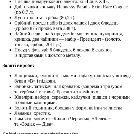
Пляшка подарункового алкоголю «Louis XII».
Дві пляшки коньяку Hennessy Paradis Extra Rare Cognac
(по 0,7 л).
Лупа з золота і срібла (86,5 г).
Срібний посуд: набір із двох чашок і двох блюдець
(срібло 875 проби, вага 338 г).
Чайний сервіз на 5 предметів: молочник, цукорниця,
кришка, два чайники — набір «Президент» (золото,
топази, срібло, 2011 р.).
Посуд у футлярі: 6 блюдець, 6 ложок, 6 склянок
із підставками з жовтого металу.
Золоті вироби:
Ланцюжки, кулони зі знаками зодіаку, підвіски у вигляді
букви «В» і підкови.
Запонки, затискачі для краваток (зокрема з тризубом
та гербом Полтави), браслети з камінням.
Ювелірні набори: сережки, каблучки, підвіси з чорними
й білими камінцями.
Золотий годинник, брошки у формі квітки та листка.
Ладанка, хрестик.
Пам’ятні монети: «Калина Червона», «Лелека»
та «Зодіак — Діва».