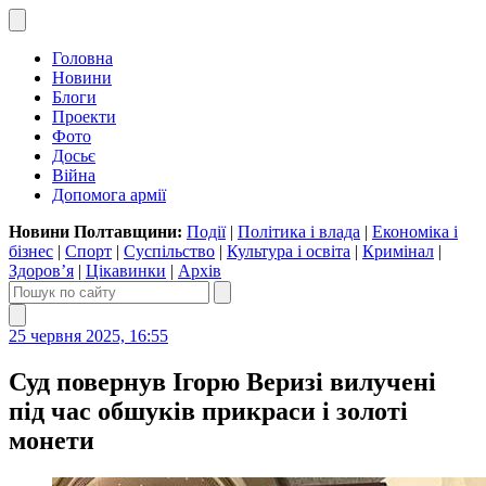
Головна
Новини
Блоги
Проекти
Фото
Досьє
Війна
Допомога армії
Новини Полтавщини:
Події
|
Політика і влада
|
Економіка і
бізнес
|
Спорт
|
Суспільство
|
Культура і освіта
|
Кримінал
|
Здоров’я
|
Цікавинки
|
Архів
25 червня 2025, 16:55
Суд повернув Ігорю Веризі вилучені
під час обшуків прикраси і золоті
монети