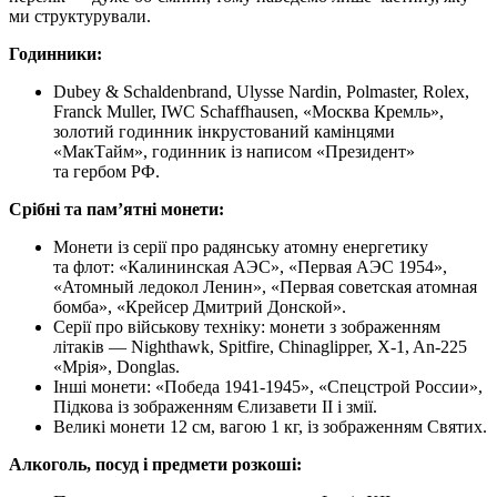
ми структурували.
Годинники:
Dubey & Schaldenbrand, Ulysse Nardin, Polmaster, Rolex,
Franck Muller, IWC Schaffhausen, «Москва Кремль»,
золотий годинник інкрустований камінцями
«МакТайм», годинник із написом «Президент»
та гербом РФ.
Срібні та пам’ятні монети:
Монети із серії про радянську атомну енергетику
та флот: «Калининская АЭС», «Первая АЭС 1954»,
«Атомный ледокол Ленин», «Первая советская атомная
бомба», «Крейсер Дмитрий Донской».
Серії про військову техніку: монети з зображенням
літаків — Nighthawk, Spitfire, Chinaglipper, X-1, An-225
«Мрія», Donglas.
Інші монети: «Победа 1941-1945», «Спецстрой России»,
Підкова із зображенням Єлизавети II і змії.
Великі монети 12 см, вагою 1 кг, із зображенням Святих.
Алкоголь, посуд і предмети розкоші: