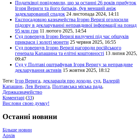
Податківці повідомили, що за останні 26 років прибуток
Ігоря Вериги та його батьків, був менший аніж
задекларований спадок
24 листопада 2024, 14:11
Експосадовцю казначейства Ігорю Веризі оголосили
підозру в декларуванні неправдивої інформації на понад
95 млн грн
11 лютого 2025, 14:54
Суд повернув Ігорю Веризі вилучені під час обшуків
прикраси і золоті монети
25 червня 2025, 16:55
Суд повернув Ігорю Веризі нагороди російського
генерала Капашина та елітні коштовності
13 липня 2025,
09:47
Суд у Полтаві оштрафував Ігоря Веригу за неправдиве
декларування активів
15 жовтня 2025, 18:12
Теги:
Ігор Верига
,
декларація про доходи
,
суд
,
Валерій
Капашин
,
Лев Верига
,
Полтавська міська рада
,
Держказначейство
Коментарі
(
33
)
Вислови свою думку!
Останні новини
Більше новин
Архів