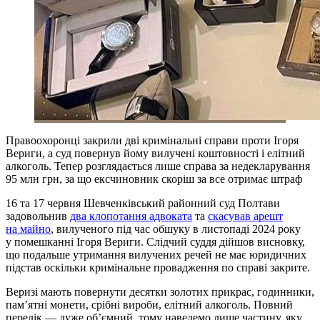
Правоохоронці закрили дві кримінальні справи проти Ігоря
Вериги, а суд повернув йому вилучені коштовності і елітний
алкоголь. Тепер розглядається лише справа за недекларування
95 млн грн, за що ексчиновник скоріш за все отримає штраф
16 та 17 червня Шевченківський районний суд Полтави
задовольнив
два клопотання адвоката
та
скасував арешт
на майно
, вилученого під час обшуку в листопаді 2024 року
у помешканні Ігоря Вериги. Слідчий суддя дійшов висновку,
що подальше утримання вилучених речей не має юридичних
підстав оскільки кримінальне провадження по справі закрите.
Веризі мають повернути десятки золотих прикрас, годинники,
пам’ятні монети, срібні вироби, елітний алкоголь. Повний
перелік — дуже об’ємний, тому наведемо лише частину, яку