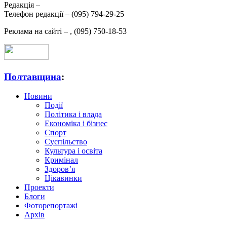
Редакція –
Телефон редакції –
(095) 794-29-25
Реклама на сайті –
,
(095) 750-18-53
Полтавщина
:
Новини
Події
Політика і влада
Економіка і бізнес
Спорт
Суспільство
Культура і освіта
Кримінал
Здоров’я
Цікавинки
Проекти
Блоги
Фоторепортажі
Архів