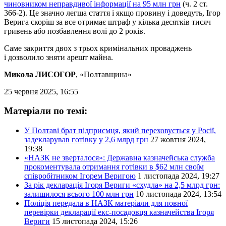
чиновником неправдивої інформації на 95 млн грн
(ч. 2 ст.
366-2). Це значно легша стаття і якщо провину і доведуть, Ігор
Верига скоріш за все отримає штраф у кілька десятків тисяч
гривень або позбавлення волі до 2 років.
Саме закриття двох з трьох кримінальних проваджень
і дозволило зняти арешт майна.
Микола ЛИСОГОР
, «Полтавщина»
25 червня 2025, 16:55
Матеріали по темі:
У Полтаві брат підприємця, який переховується у Росії,
задекларував готівку у 2,6 млрд грн
27 жовтня 2024,
19:38
«НАЗК не зверталося»: Державна казначейська служба
прокоментувала отримання готівки в $62 млн своїм
співробітником Ігорем Веригою
1 листопада 2024, 19:27
За рік декларація Ігоря Вериги «схудла» на 2,5 млрд грн:
залишилося всього 100 млн грн
10 листопада 2024, 13:54
Поліція передала в НАЗК матеріали для повної
перевірки декларації екс-посадовця казначейства Ігоря
Вериги
15 листопада 2024, 15:26