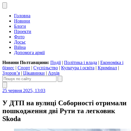
Головна
Новини
Блоги
Проекти
Фото
Досьє
Війна
Допомога армії
Новини Полтавщини:
Події
|
Політика і влада
|
Економіка і
бізнес
|
Спорт
|
Суспільство
|
Культура і освіта
|
Кримінал
|
Здоров’я
|
Цікавинки
|
Архів
25 червня 2025, 13:03
У ДТП на вулиці Соборності отримали
пошкодження дві Рути та легковик
Skoda