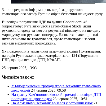
За попередньою інформацією, водій маршрутного
транспортного засобу Рута не обрав безпечної швидкості руху
Внаслідок порушення ПДР на вулиці Соборності, 46
мікроавтобус Рута зіткнувся з автомобілем Skoda, який
рухався попереду та якого в результаті відкинуло на ще одну
маршрутку, що рухалась попереду. На щастя, в автопригоді
ніхто серйозно не травмувався, проте транспортні засоби
зазнали механічних пошкоджень.
Як повідомили в управлінні патрульної поліції Полтавщини,
на водія Рути склали адмінматеріали за ст. 124 (Порушення
ПДР, що призвело до ДТП) КУпАП.
25 червня 2025, 13:03
Читайте також:
У Білоцерківській громаді згорів легковик: травмовано
двох людей
24 червня 2025, 09:58
На трасі у Кам’янопотоківській громаді внаслідок ДТП
постраждали двоє людей
23 червня 2025, 10:51
На Алмазному легковик врізався у бетонний блок
21