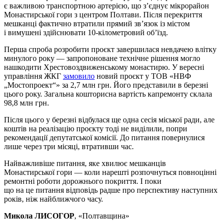
є важливою транспортною артерією, що з’єднує мікрорайон
Монастирської гори з центром Полтави. Після перекриття
мешканці фактично втратили прямий зв’язок із містом
і вимушені здійснювати 10-кілометровий об’їзд.
Перша спроба розробити проєкт завершилася невдачею влітку
минулого року — запропоноване технічне рішення могло
нашкодити Хрестовоздвиженському монастирю. У вересні
управління ЖКГ
замовило
новий проєкт у ТОВ «НВФ
„Мостопроект“» за 2,7 млн грн. Його представили в березні
цього року. Загальна кошторисна вартість капремонту склала
98,8 млн грн.
Після цього у березні відбулася ще одна сесія міської ради, але
коштів на реалізацію проєкту тоді не виділили, попри
рекомендації депутатської комісії. До питання повернулися
лише через три місяці, втративши час.
Найважливіше питання, яке хвилює мешканців
Монастирської гори — коли нарешті розпочнуться повноцінні
ремонтні роботи дорожнього покриття. І поки
що на це питання відповідь радше про перспективу наступних
років, ніж найближчого часу.
Микола ЛИСОГОР
, «Полтавщина»