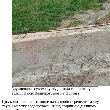
Зруйнована зсувом ґрунту ділянка серпантину на
вулиці Паїсія Величковського у Полтаві
Цих коштів вистачить лише на те, щоби перенести газову
трубу і мережу водопостачання під аварійною ділянкою