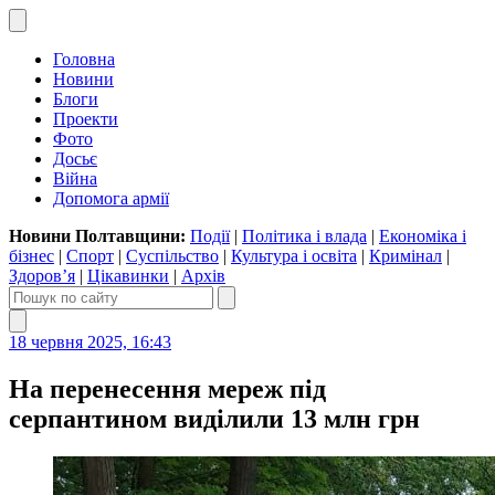
Головна
Новини
Блоги
Проекти
Фото
Досьє
Війна
Допомога армії
Новини Полтавщини:
Події
|
Політика і влада
|
Економіка і
бізнес
|
Спорт
|
Суспільство
|
Культура і освіта
|
Кримінал
|
Здоров’я
|
Цікавинки
|
Архів
18 червня 2025, 16:43
На перенесення мереж під
серпантином виділили 13 млн грн