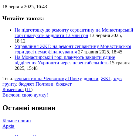
18 червня 2025, 16:43
Читайте також:
На підготовку до ремонту серпантину на Монастирській
горі планують виділити 13 млн грн
13 червня 2025,
18:12
Управління ЖКГ: на ремонт сепрантину Монастирської
гори досі немає фінансування
27 травня 2025, 18:45
На Монастирській горі планують закрити єдине
відділення Укрпошти через нерентабельність
15 травня
2025, 15:48
Теги:
серпантин на Червоному Шляху
,
дороги
,
ЖКГ
,
зсув
грунту
,
бюджет Полтави
,
бюджет
Коментарі
(
11
)
Вислови свою думку!
Останні новини
Більше новин
Архів