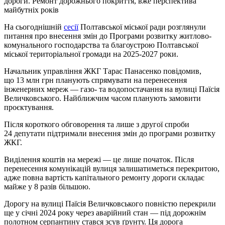
дороги. Ремонт дорожнього покриття, вже перспектива
майбутніх років
На сьогоднішній
сесії
Полтавської міської ради розглянули
питання про внесення змін до Програми розвитку житлово-
комунального господарства та благоустрою Полтавської
міської територіальної громади на 2025-2027 роки.
Начальник управління ЖКГ Тарас Панасенко повідомив,
що 13 млн грн планують спрямувати на перенесення
інженерних мереж — газо- та водопостачання на вулиці Паїсія
Величковського. Найближчим часом планують замовити
проєктування.
Після короткого обговорення та лише з другої спроби
24 депутати підтримали внесення змін до програми розвитку
ЖКГ.
Виділення коштів на мережі — це лише початок. Після
перенесення комунікацій вулиця залишатиметься перекритою,
адже повна вартість капітального ремонту дороги складає
майже у 8 разів більшою.
Дорогу на вулиці Паїсія Величковського повністю перекрили
ще у січні 2024 року через аварійний стан — під дорожнім
полотном серпантину стався зсув ґрунту. Ця дорога