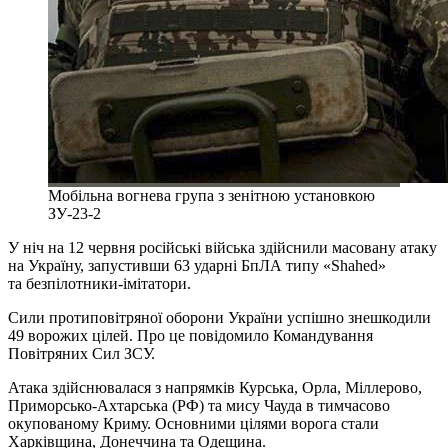
Мобільна вогнева група з зенітною установкою
ЗУ-23-2
У ніч на 12 червня російські війська здійснили масовану атаку
на Україну, запустивши 63 ударні БпЛА типу «Shahed»
та безпілотники-імітатори.
Сили протиповітряної оборони України успішно знешкодили
49 ворожих цілей. Про це повідомило Командування
Повітряних Сил ЗСУ.
Атака здійснювалася з напрямків Курська, Орла, Міллерово,
Приморсько-Ахтарська (РФ) та мису Чауда в тимчасово
окупованому Криму. Основними цілями ворога стали
Харківщина, Донеччина та Одещина.