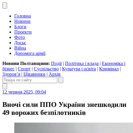
Головна
Новини
Блоги
Проекти
Фото
Досьє
Війна
Допомога армії
Новини Полтавщини:
Події
|
Політика і влада
|
Економіка і
бізнес
|
Спорт
|
Суспільство
|
Культура і освіта
|
Кримінал
|
Здоров’я
|
Цікавинки
|
Архів
12 червня 2025, 09:04
Вночі сили ППО України знешкодили
49 ворожих безпілотників