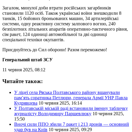
Загалом, минулої доби втрати російських загарбників
становили 1120 осіб. Також українські воїни знешкодили 8
танків, 15 бойових броньованих машин, 34 артилерійські
системи, одну реактивну систему залпового вогню, 240
безпілотних літальних апаратів оперативно-тактичного рівня,
сім ракет, 124 одиниці автомобільної та дві одиниці
спеціальної техніки окупантів.
Приєднуйтесь до Сил оборони! Разом переможемо!
Генеральний штаб ЗСУ
11 червня 2025, 08:12
Читайте також:
У ліцеї села Ряська Полтавського району вшанували
пам’ять соратника Петлюри, генерала Армії УНР Павла
Кудрявцева
10 червня 2025, 16:14
У Полтавській міській раді встановили іменну табличку
журналісту Володимиру Паршевлюку
10 червня 2025,
15:50
Вночі сили ППО збили 7 ракет і 213 дронів — основний
удар був на Київ
10 червня 2025, 09:29