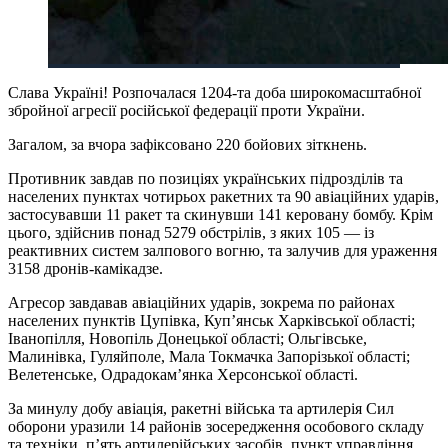
Слава Україні! Розпочалася 1204-та доба широкомасштабної
збройної агресії російської федерації проти України.
Загалом, за вчора зафіксовано 220 бойових зіткнень.
Противник завдав по позиціях українських підрозділів та
населених пунктах чотирьох ракетних та 90 авіаційних ударів,
застосувавши 11 ракет та скинувши 141 керовану бомбу. Крім
цього, здійснив понад 5279 обстрілів, з яких 105 — із
реактивних систем залпового вогню, та залучив для ураження
3158 дронів-камікадзе.
Агресор завдавав авіаційних ударів, зокрема по районах
населених пунктів Цупівка, Куп’янськ Харківської області;
Іванопілля, Новопіль Донецької області; Ольгівське,
Малинівка, Гуляйполе, Мала Токмачка Запорізької області;
Велетенське, Одрадокам’янка Херсонської області.
За минулу добу авіація, ракетні війська та артилерія Сил
оборони уразили 14 районів зосередження особового складу
та техніки, п’ять артилерійських засобів, пункт управління