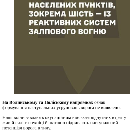
На Волинському та Поліському напрямках
ознак
формування наступальних угруповань ворога не виявлено.
Наші воїни завдають окупаційним військам відчутних втрат у
живій силі та техніці й активно підривають наступальний
потенціал ворога в тилу.