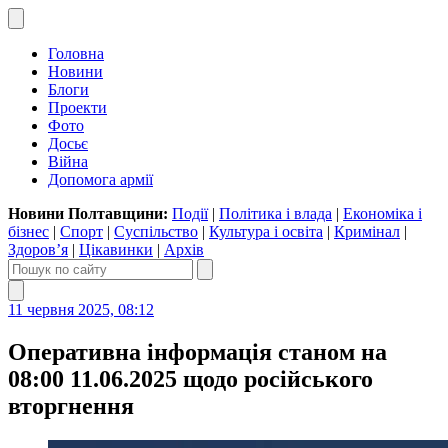
Головна
Новини
Блоги
Проекти
Фото
Досьє
Війна
Допомога армії
Новини Полтавщини:
Події
|
Політика і влада
|
Економіка і
бізнес
|
Спорт
|
Суспільство
|
Культура і освіта
|
Кримінал
|
Здоров’я
|
Цікавинки
|
Архів
11 червня 2025, 08:12
Оперативна інформація станом на
08:00 11.06.2025 щодо російського
вторгнення