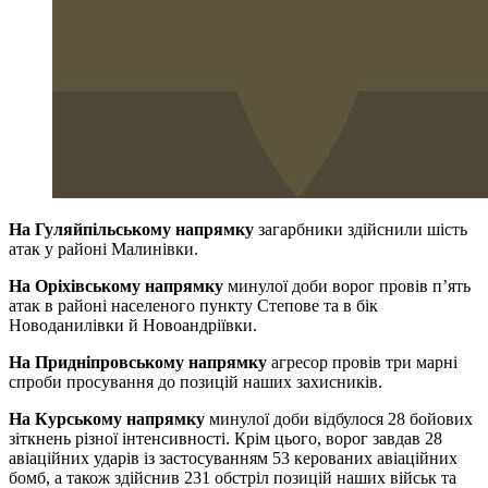
На Гуляйпільському напрямку
загарбники здійснили шість
атак у районі Малинівки.
На Оріхівському напрямку
минулої доби ворог провів п’ять
атак в районі населеного пункту Степове та в бік
Новоданилівки й Новоандріївки.
На Придніпровському напрямку
агресор провів три марні
спроби просування до позицій наших захисників.
На Курському напрямку
минулої доби відбулося 28 бойових
зіткнень різної інтенсивності. Крім цього, ворог завдав 28
авіаційних ударів із застосуванням 53 керованих авіаційних
бомб, а також здійснив 231 обстріл позицій наших військ та