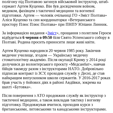
полігону під Полтавою загинув військовий інструктор, штаб-
сержант Артем Куценко. Він був досвідченим воїном,
медиком, фахівцем з тактичної медицини та вогневої
підготовки. Артем — чоловік очільниці ГО «Зміст Полтава»
Аліси Куценко та син координаторки «Ветеранського
простору Плюс Плюс Полтава» при ПНПУ Юліани Линник.
За інформацією видання «
Зміст
», прощання з полеглим Героєм
відбудеться
6 червня о 09:50
біля Свято-Успенського собору в
Полтаві. Родина просить приносити лише живі квіти.
Артем Куценко народився 20 червня 1985 року. Закінчив
медичне училище, згодом — Українську медичну
стоматологічну академію. Після окупації Криму у 2014 році
долучився до волонтерського проєкту «Медсанбат», навчав
бійців такмеду разом з інструкторами НАТО. Добровільно
підписав контракт із ЗСУ, проходив службу у Десні, де став
найкращим випускником школи сержантів. У 2016-2017 роках
брав участь у бойових діях в районі Авдіївки, зокрема на
шахті «Бутовка».
Після повернення з АТО продовжив службу як інструктор з
тактичної медицини, а також викладав тактику і вогневу
підготовку. Продовжував вчитися, проходив курси з
британськими, литовськими та канадськими інструкторами.