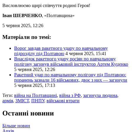
Висловлюємо щирі співчуття родині Героя!
Іван ШЕВЧЕНКО
, «Полтавщина»
5 червня 2025, 12:26
Матеріали по темі:
Ворог завдав ракетного удару по навчальному
підрозділу під Полтавою
4 червня 2025, 15:41
Внаслідок ракетного удару росіян по навчальному
полігону загинув військовий інструктор Артем Куценко
5 червня 2025, 12:26
Ракетний удар по навчальному полігону під Полтавою:
поранень зазнали 16 військових, двоє з них — загинули
5 червня 2025, 17:13
Теги:
війна на Полтавщині
,
війна з РФ
,
загинула людина
,
армія
,
ЗМІСТ
,
ПНПУ
,
військові втрати
Останні новини
Більше новин
Архів