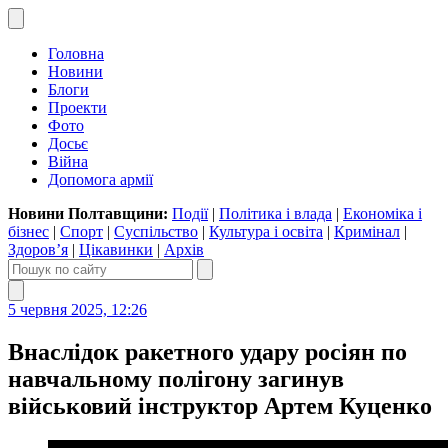
Головна
Новини
Блоги
Проекти
Фото
Досьє
Війна
Допомога армії
Новини Полтавщини:
Події
|
Політика і влада
|
Економіка і
бізнес
|
Спорт
|
Суспільство
|
Культура і освіта
|
Кримінал
|
Здоров’я
|
Цікавинки
|
Архів
5 червня 2025, 12:26
Внаслідок ракетного удару росіян по
навчальному полігону загинув
військовий інструктор Артем Куценко