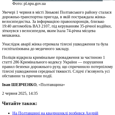
Фото: pl.npu.gov.ua
Увечері 1 червня в місті Зінькові Полтавського району сталася
дорожньо-транспортна пригода, в якій постраждала жінка-
велосипедистка. За інформацією правоохоронців, близько
19:40 автомобіль ВАЗ 2107, під керуванням 35-річної водійки,
зіткнувся з велосипедом, яким їхала 74-річна місцева
мешканка.
Унаслідок аварії жінка отримала тілесні ушкодження та була
госпіталізована до медичного закладу.
Поліція відкрила кримінальне провадження за частиною 1
статті 286 Кримінального кодексу України — порушення
правил безпеки дорожнього руху, що спричинило потерпілому
тілесні ушкодження середньої тяжкості. Слідчі з’ясовують усі
обставини та причини події.
Іван ШЕВЧЕНКО
, «Полтавщина»
2 червня 2025, 14:35
Читайте також:
На Полтавщині на квадроциклі розбився Андрій