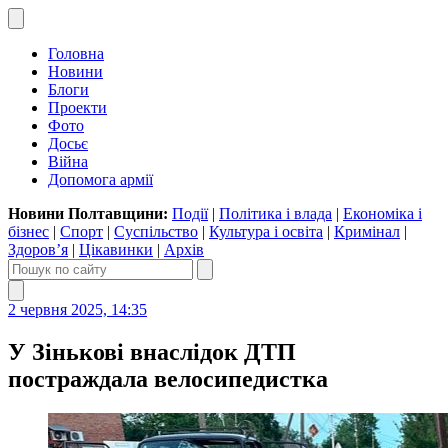
Головна
Новини
Блоги
Проекти
Фото
Досьє
Війна
Допомога армії
Новини Полтавщини:
Події
|
Політика і влада
|
Економіка і
бізнес
|
Спорт
|
Суспільство
|
Культура і освіта
|
Кримінал
|
Здоров’я
|
Цікавинки
|
Архів
2 червня 2025, 14:35
У Зінькові внаслідок ДТП
постраждала велосипедистка