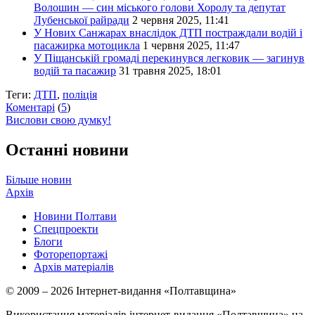
Волошин — син міського голови Хоролу та депутат
Лубенської райради
2 червня 2025, 11:41
У Нових Санжарах внаслідок ДТП постраждали водій і
пасажирка мотоцикла
1 червня 2025, 11:47
У Піщанській громаді перекинувся легковик — загинув
водій та пасажир
31 травня 2025, 18:01
Теги:
ДТП
,
поліція
Коментарі
(
5
)
Вислови свою думку!
Останні новини
Більше новин
Архів
Новини Полтави
Спецпроекти
Блоги
Фоторепортажі
Архів матеріалів
© 2009 – 2026 Інтернет-видання «Полтавщина»
Використання матеріалів інтернет-видання «Полтавщина» на