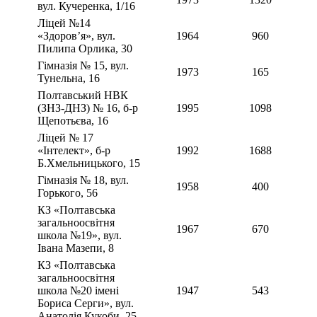
вул. Кучеренка, 1/16
Ліцей №14
«Здоров’я», вул.
1964
960
Пилипа Орлика, 30
Гімназія № 15, вул.
1973
165
Тунельна, 16
Полтавський НВК
(ЗНЗ-ДНЗ) № 16, б-р
1995
1098
Щепотьєва, 16
Ліцей № 17
«Інтелект», б-р
1992
1688
Б.Хмельницького, 15
Гімназія № 18, вул.
1958
400
Горького, 56
КЗ «Полтавська
загальноосвітня
1967
670
школа №19», вул.
Івана Мазепи, 8
КЗ «Полтавська
загальноосвітня
школа №20 імені
1947
543
Бориса Серги», вул.
Анатолія Кукоби, 25