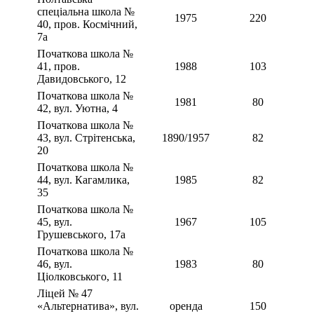
спеціальна школа №
1975
220
40, пров. Космічний,
7а
Початкова школа №
41, пров.
1988
103
Давидовського, 12
Початкова школа №
1981
80
42, вул. Уютна, 4
Початкова школа №
43, вул. Стрітенська,
1890/1957
82
20
Початкова школа №
44, вул. Кагамлика,
1985
82
35
Початкова школа №
45, вул.
1967
105
Грушевського, 17а
Початкова школа №
46, вул.
1983
80
Ціолковського, 11
Ліцей № 47
«Альтернатива», вул.
оренда
150