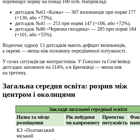
перевищує норму на понад 100 осіб. Наприклад:
дитсадок №63 «Казка» — 307 вихованців при нормі 177
(+130, або +73%),
дитсадок №41 — 253 при нормі 147 (+106, або +72%),
дитсадок №80 «Червона гвоздика» — 285 при нормі 184
(+101, або +55%).
Водночас одразу 13 дитсадків мають дефіцит вихованців,
а окремі — менш ніж половину передбаченої потужності.
У селах ситуація ще контрастніша. У Гожулах та Сем’янівці
дитсадки заповнені на 114%, а в Бричківці — менш ніж
на третину.
Загальна середня освіта: розрив між
центром і околицями
Заклади загальної середньої освіти
Назва та місце
Рік побудови
Проектна
Фак
розміщення
чи капремонту
потужність
напо
КЗ «Полтавський
міський