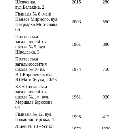
Шевченка,
2015
280
вул.Балакіна, 2
Гімназія № 8 імені
Панаса Мирного, вул.
2003
550
Патріарха Мстислава,
66
Полтавська
загальноосвітня
1961
880
школа № 9, вул.
Шведська, 3
Полтавська
загальноосвітня
школа № 10 ім.
1974
750
В.Г.Короленка, вул.
Ю.Матвійчука, 20/23
КЗ «Полтавська
загальноосвітня
школа №11», вул.
1961
920
Маршала Бірюзова,
64
Гімназія № 12, вул.
1995
412
Підмонастирська, 41
Ліцей № 13 «Успіх»,
1973
1320