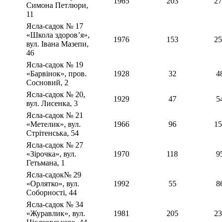
1965
203
27
Симона Петлюри,
11
Ясла-садок № 17
«Школа здоров’я»,
1976
153
25
вул. Івана Мазепи,
46
Ясла-садок № 19
«Барвінок», пров.
1928
32
4
Сосновий, 2
Ясла-садок № 20,
1929
47
5
вул. Лисенка, 3
Ясла-садок № 21
«Метелик», вул.
1966
96
15
Стрітенська, 54
Ясла-садок № 27
«Зірочка», вул.
1970
118
9
Гетьмана, 1
Ясла-садок№ 29
«Орлятко», вул.
1992
55
8
Соборності, 44
Ясла-садок № 34
«Журавлик», вул.
1981
205
23