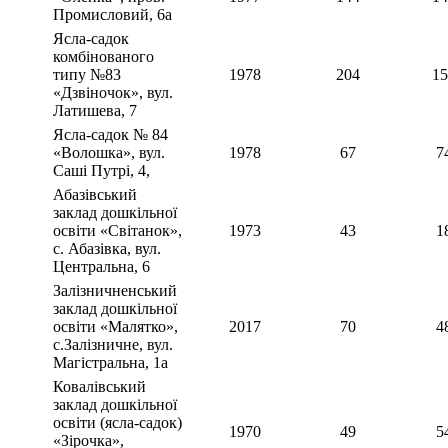
Промисловий, 6а
Ясла-садок
комбінованого
типу №83
1978
204
15
«Дзвіночок», вул.
Латишева, 7
Ясла-садок № 84
«Волошка», вул.
1978
67
7
Саші Путрі, 4,
Абазівський
заклад дошкільної
освіти «Світанок»,
1973
43
1
с. Абазівка, вул.
Центральна, 6
Залізничненський
заклад дошкільної
освіти «Малятко»,
2017
70
4
с.Залізничне, вул.
Магістральна, 1а
Ковалівський
заклад дошкільної
освіти (ясла-садок)
1970
49
5
«Зірочка»,