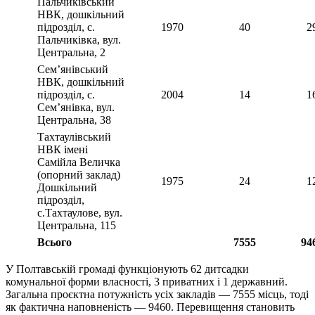
Пальчиківський
НВК, дошкільний
підрозділ, с.
1970
40
2
Пальчиківка, вул.
Центральна, 2
Сем’янівський
НВК, дошкільний
підрозділ, с.
2004
14
1
Сем’янівка, вул.
Центральна, 38
Тахтаулівський
НВК імені
Самійла Величка
(опорний заклад)
1975
24
1
Дошкільний
підрозділ,
с.Тахтаулове, вул.
Центральна, 115
Всього
7555
94
У Полтавській громаді функціонують 62 дитсадки
комунальної форми власності, 3 приватних і 1 державний.
Загальна проєктна потужність усіх закладів — 7555 місць, тоді
як фактична наповненість — 9460. Перевищення становить