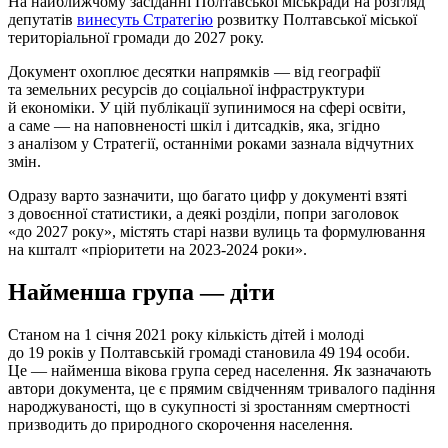
На найближчому засіданні Полтавської міськради на розгляд
депутатів
винесуть Стратегію
розвитку Полтавської міської
територіальної громади до 2027 року.
Документ охоплює десятки напрямків — від географії
та земельних ресурсів до соціальної інфраструктури
й економіки. У цій публікації зупинимося на сфері освіти,
а саме — на наповненості шкіл і дитсадків, яка, згідно
з аналізом у Стратегії, останніми роками зазнала відчутних
змін.
Одразу варто зазначити, що багато цифр у документі взяті
з довоєнної статистики, а деякі розділи, попри заголовок
«до 2027 року», містять старі назви вулиць та формулювання
на кшталт «пріоритети на 2023-2024 роки».
Найменша група — діти
Станом на 1 січня 2021 року кількість дітей і молоді
до 19 років у Полтавській громаді становила 49 194 особи.
Це — найменша вікова група серед населення. Як зазначають
автори документа, це є прямим свідченням тривалого падіння
народжуваності, що в сукупності зі зростанням смертності
призводить до природного скорочення населення.