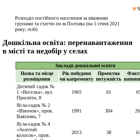
Розподіл постійного населення за віковими
групами та статтю по м.Полтава (на 1 січня 2021
року; осіб)
Дошкільна освіта: перенавантаження
в місті та недобір у селах
Заклади дошкільної освіти
Назва та місце
Рік побудови
Проектна
Факт
розміщення
чи капремонту
потужність
наповн
Дитячий садок №
1 «Веселка», вул.
1965
61
6
Просвіти, 8
Ясла-садок № 2
«Віночок», пров.
1991
304
26
Вавілова, 7
Ясла-садок № 4
«Золотий
2013
38
6
колосок», пров.