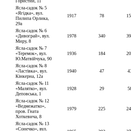
Гористий, 11
Ясла-садок № 5
«Ягідка», вул.
1917
78
15
Пилипа Орлика,
29а
Ясла-садок № 6
«Дивограй», вул.
1978
340
39
Миру, 8
Ясла-садок № 7
«Теремок», вул.
1936
184
20
Ю.Матвійчука, 90
Ясла-садок № 8
«Ластівка», вул.
1940
47
4
Кінкерна, 12а
Ясла-садок № 11
«Малятко», вул.
1928
29
5
Деповська, 1
Ясла-садок № 12
«Ведмежатко»,
1979
225
24
пров. Гната
Хоткевича, 8
Ясла-садок № 13
«Сонечко», вул.