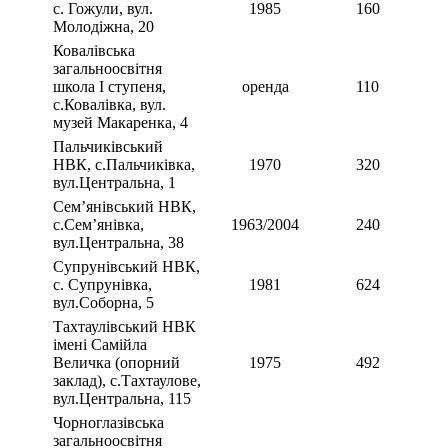
с. Гожули, вул.
1985
160
Молодіжна, 20
Ковалівська
загальноосвітня
школа І ступеня,
оренда
110
с.Ковалівка, вул.
музей Макаренка, 4
Пальчиківський
НВК, с.Пальчиківка,
1970
320
вул.Центральна, 1
Сем’янівський НВК,
с.Сем’янівка,
1963/2004
240
вул.Центральна, 38
Супрунівський НВК,
с. Супрунівка,
1981
624
вул.Соборна, 5
Тахтаулівський НВК
імені Самійла
Величка (опорний
1975
492
заклад), с.Тахтаулове,
вул.Центральна, 115
Чорноглазівська
загальноосвітня