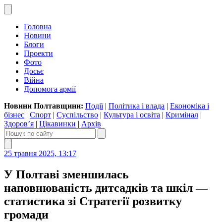
Головна
Новини
Блоги
Проекти
Фото
Досьє
Війна
Допомога армії
Новини Полтавщини:
Події
|
Політика і влада
|
Економіка і
бізнес
|
Спорт
|
Суспільство
|
Культура і освіта
|
Кримінал
|
Здоров’я
|
Цікавинки
|
Архів
25 травня 2025, 13:17
У Полтаві зменшилась
наповнюваність дитсадків та шкіл —
статистика зі Стратегії розвитку
громади