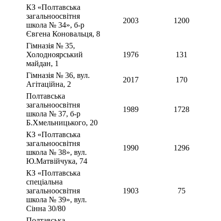
КЗ «Полтавська
загальноосвітня
2003
1200
школа № 34», б-р
Євгена Коновальця, 8
Гімназія № 35,
Холодноярський
1976
131
майдан, 1
Гімназія № 36, вул.
2017
170
Агітаційна, 2
Полтавська
загальноосвітня
1989
1728
школа № 37, б-р
Б.Хмельницького, 20
КЗ «Полтавська
загальноосвітня
1990
1296
школа № 38», вул.
Ю.Матвійчука, 74
КЗ «Полтавська
спеціальна
загальноосвітня
1903
75
школа № 39», вул.
Сінна 30/80
Полтавська