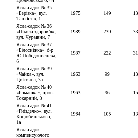
Ціолковського, 44
Ясла-садок № 35
«Берізка», вул.
1975
149
13
Танкістів, 1
Ясла-садок № 36
«Школа здоров’я»,
1989
239
33
вул. Чураївни, 7
Ясла-садок № 37
«Білосніжка», б-р
1987
222
31
Ю.Побєдоносцева,
6
Ясла-садок № 39
«Чайка», вул.
1963
99
13
Цвіточна, 3а
Ясла-садок № 40
«Ромашка», пров.
1963
96
15
Токарний, 8
Ясла-садок № 41
«Гніздечко», вул.
1964
105
13
Коцюбинського,
1а
Ясла-садок
компенсуючого