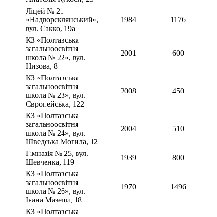
Ліцей № 21
«Надворсклянський»,
1984
1176
вул. Сакко, 19а
КЗ «Полтавська
загальноосвітня
2001
600
школа № 22», вул.
Низова, 8
КЗ «Полтавська
загальноосвітня
2008
450
школа № 23», вул.
Європейська, 122
КЗ «Полтавська
загальноосвітня
2004
510
школа № 24», вул.
Шведська Могила, 12
Гімназія № 25, вул.
1939
800
Шевченка, 119
КЗ «Полтавська
загальноосвітня
1970
1496
школа № 26», вул.
Івана Мазепи, 18
КЗ «Полтавська