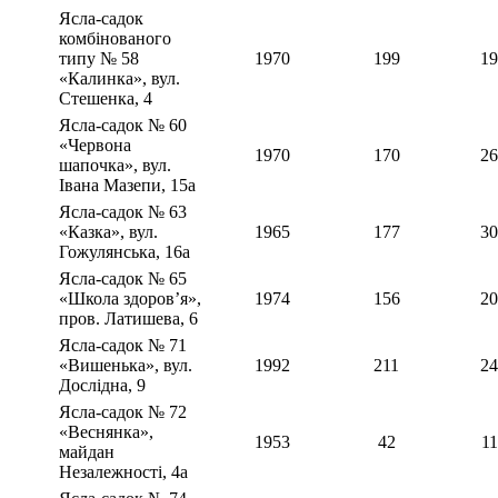
Ясла-садок
комбінованого
типу № 58
1970
199
19
«Калинка», вул.
Стешенка, 4
Ясла-садок № 60
«Червона
1970
170
26
шапочка», вул.
Івана Мазепи, 15а
Ясла-садок № 63
«Казка», вул.
1965
177
30
Гожулянська, 16а
Ясла-садок № 65
«Школа здоров’я»,
1974
156
20
пров. Латишева, 6
Ясла-садок № 71
«Вишенька», вул.
1992
211
24
Дослідна, 9
Ясла-садок № 72
«Веснянка»,
1953
42
11
майдан
Незалежності, 4а