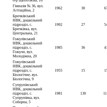
б-р Щепотьєва, 16
Гімназія № 36, вул.
1962
30
6
Агітаційна, 2
Бричківський
НВК, дошкільний
підрозділ, с.
1992
27
5
Бричківка, вул.
Центральна, 21
Гожулівський
НВК, дошкільний
підрозділ, с.
1985
36
4
Гожули, вул.
Молодіжна, 20
Гожулівський
НВК, дошкільний
підрозділ, с.
1955
15
1
Біологічне, вул.
Біологічна, 9
Супрунівський
НВК, дошкільний
підрозділ, с.
1981
130
11
Супрунівка, вул.
Соборна, 5