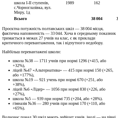
школа І-ІІ ступенів,
1989
162
с.Чорноглазівка, вул.
Миру, 1д
Всього
38 004
Проєктна потужність полтавських шкіл — 38 004 місця,
фактична наповненість — 33 044. Хоча в середньому показник
тримається в межах 27 учнів на клас, є як приклади
критичного перевантаження, так і відчутного недобору.
Найбільш перевантажені школи:
школа №38 — 1711 учнів при нормі 1296 (+415, або
+32%),
ліцей №47 «Альтернатива» — 415 при нормі 150 (+265,
або +177%),
школа №19 — 921 учень при нормі 670 (+251, або
+38%),
ліцей №6 «Лідер» — 1056 при нормі 830 (+226, або
+27%),
школа №5 — 939 при нормі 735 (+204, або +28%).
гімназія №36 — 280 учнів при нормі 170 (+110, або
+65%).
Водночас понад 30 шкіл мають дефіцит учнів, іноді — на рівні