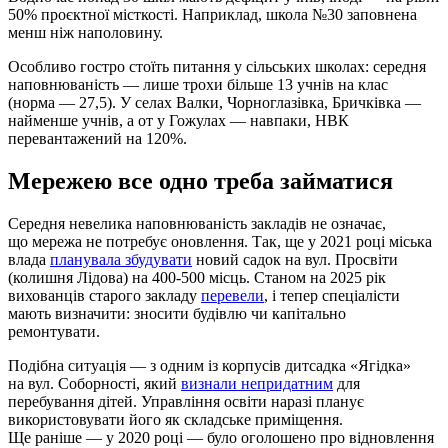
50% проєктної місткості. Наприклад, школа №30 заповнена
менш ніж наполовину.
Особливо гостро стоїть питання у сільських школах: середня
наповнюваність — лише трохи більше 13 учнів на клас
(норма — 27,5). У селах Валки, Чорноглазівка, Бричківка —
найменше учнів, а от у Гожулах — навпаки, НВК
перевантажений на 120%.
Мережею все одно треба займатися
Середня невелика наповнюваність закладів не означає,
що мережа не потребує оновлення. Так, ще у 2021 році міська
влада
планувала збудувати
новий садок на вул. Просвіти
(колишня Лідова) на 400-500 місць. Станом на 2025 рік
вихованців старого закладу
перевели
, і тепер спеціалісти
мають визначити: зносити будівлю чи капітально
ремонтувати.
Подібна ситуація — з одним із корпусів дитсадка «Ягідка»
на вул. Соборності, який
визнали непридатним
для
перебування дітей. Управління освіти наразі планує
використовувати його як складське приміщення.
Ще раніше — у 2020 році — було оголошено про відновлення