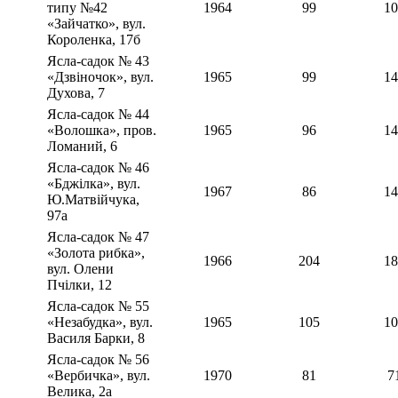
типу №42
1964
99
10
«Зайчатко», вул.
Короленка, 17б
Ясла-садок № 43
«Дзвіночок», вул.
1965
99
14
Духова, 7
Ясла-садок № 44
«Волошка», пров.
1965
96
14
Ломаний, 6
Ясла-садок № 46
«Бджілка», вул.
1967
86
14
Ю.Матвійчука,
97а
Ясла-садок № 47
«Золота рибка»,
1966
204
18
вул. Олени
Пчілки, 12
Ясла-садок № 55
«Незабудка», вул.
1965
105
10
Василя Барки, 8
Ясла-садок № 56
«Вербичка», вул.
1970
81
7
Велика, 2а