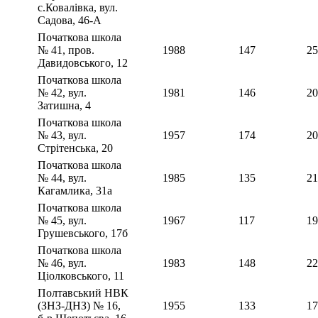
с.Ковалівка, вул.
Садова, 46-А
Початкова школа
№ 41, пров.
1988
147
25
Давидовського, 12
Початкова школа
№ 42, вул.
1981
146
20
Затишна, 4
Початкова школа
№ 43, вул.
1957
174
20
Стрітенська, 20
Початкова школа
№ 44, вул.
1985
135
21
Кагамлика, 31а
Початкова школа
№ 45, вул.
1967
117
19
Грушевського, 17б
Початкова школа
№ 46, вул.
1983
148
22
Ціолковського, 11
Полтавський НВК
(ЗНЗ-ДНЗ) № 16,
1955
133
17