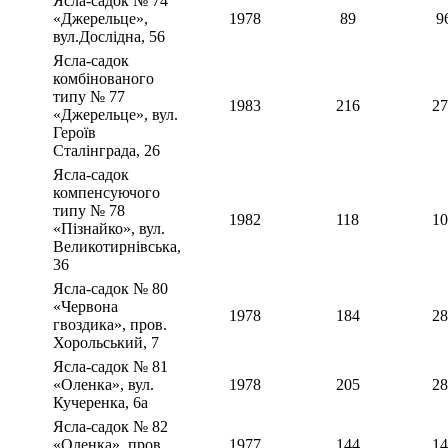
Ясла-садок № 74
«Джерельце»,
1978
89
9
вул.Дослідна, 56
Ясла-садок
комбінованого
типу № 77
1983
216
27
«Джерельце», вул.
Героїв
Сталінграда, 26
Ясла-садок
компенсуючого
типу № 78
1982
118
10
«Пізнайко», вул.
Великотирнівська,
36
Ясла-садок № 80
«Червона
1978
184
28
гвоздика», пров.
Хорольський, 7
Ясла-садок № 81
«Оленка», вул.
1978
205
28
Кучеренка, 6а
Ясла-садок № 82
«Оленка», пров.
1977
144
14