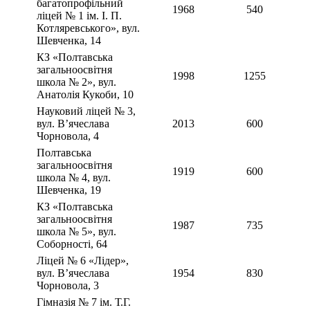
багатопрофільний
1968
540
ліцей № 1 ім. І. П.
Котляревського», вул.
Шевченка, 14
КЗ «Полтавська
загальноосвітня
1998
1255
школа № 2», вул.
Анатолія Кукоби, 10
Науковий ліцей № 3,
вул. Вʼячеслава
2013
600
Чорновола, 4
Полтавська
загальноосвітня
1919
600
школа № 4, вул.
Шевченка, 19
КЗ «Полтавська
загальноосвітня
1987
735
школа № 5», вул.
Соборності, 64
Ліцей № 6 «Лідер»,
вул. В’ячеслава
1954
830
Чорновола, 3
Гімназія № 7 ім. Т.Г.