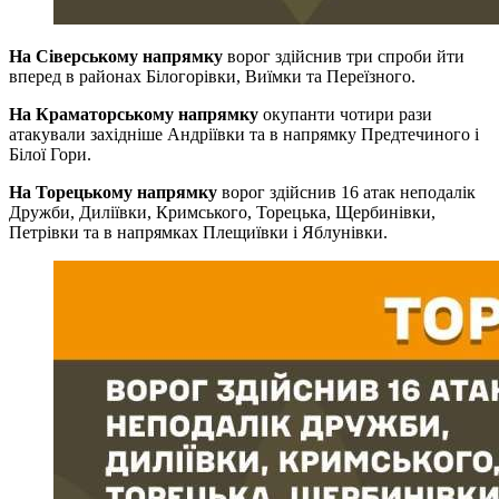
На Сіверському напрямку
ворог здійснив три спроби йти
вперед в районах Білогорівки, Виїмки та Переїзного.
На Краматорському напрямку
окупанти чотири рази
атакували західніше Андріївки та в напрямку Предтечиного і
Білої Гори.
На Торецькому напрямку
ворог здійснив 16 атак неподалік
Дружби, Диліївки, Кримського, Торецька, Щербинівки,
Петрівки та в напрямках Плещиївки і Яблунівки.