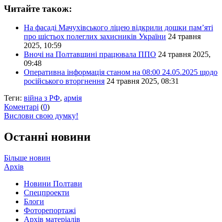
Читайте також:
На фасаді Мачухівського ліцею відкрили дошки пам’яті
про шістьох полеглих захисників України
24 травня
2025, 10:59
Вночі на Полтавщині працювала ППО
24 травня 2025,
09:48
Оперативна інформація станом на 08:00 24.05.2025 щодо
російського вторгнення
24 травня 2025, 08:31
Теги:
війна з РФ
,
армія
Коментарі
(
0
)
Вислови свою думку!
Останні новини
Більше новин
Архів
Новини Полтави
Спецпроекти
Блоги
Фоторепортажі
Архів матеріалів