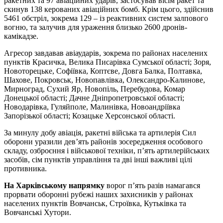
ракетних та 97 авіаційних ударів, застосував вісім ракет та
скинув 138 керованих авіаційних бомб. Крім цього, здійснив
5461 обстріл, зокрема 129 – із реактивних систем залпового
вогню, та залучив для ураження близько 2600 дронів-
камікадзе.
Агресор завдавав авіаударів, зокрема по районах населених
пунктів Красичка, Велика Писарівка Сумської області; Зоря,
Новоторецьке, Софіївка, Коптєве, Довга Балка, Полтавка,
Шахове, Покровськ, Новопавлівка, Олександро-Калинове,
Мирноград, Сухий Яр, Новопіль, Перебудова, Комар
Донецької області; Дачне Дніпропетровської області;
Новодарівка, Гуляйполе, Малинівка, Новоандріївка
Запорізької області; Козацьке Херсонської області.
За минулу добу авіація, ракетні війська та артилерія Сил
оборони уразили дев’ять районів зосередження особового
складу, озброєння і військової техніки, п’ять артилерійських
засобів, сім пунктів управління та дві інші важливі цілі
противника.
На Харківському напрямку
ворог п’ять разів намагався
прорвати оборонні рубежі наших захисників у районах
населених пунктів Вовчанськ, Строївка, Кутьківка та
Вовчанські Хутори.