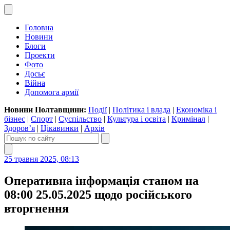
Головна
Новини
Блоги
Проекти
Фото
Досьє
Війна
Допомога армії
Новини Полтавщини:
Події
|
Політика і влада
|
Економіка і
бізнес
|
Спорт
|
Суспільство
|
Культура і освіта
|
Кримінал
|
Здоров’я
|
Цікавинки
|
Архів
25 травня 2025, 08:13
Оперативна інформація станом на
08:00 25.05.2025 щодо російського
вторгнення