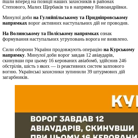
йшли вперед на позиції наших захисників в районах
Степового, Малих Щербаків та в напрямку Новоандріївки.
Минулої доби
на Гуляйпільському та Придніпровському
напрямках
ворог активних наступальних дій не проводив.
На Волинському та Поліському напрямках
ознак
формування наступальних угруповань ворога не виявлено.
Сили оборони України продовжують операцію
на Курському
напрямку
. Минулої доби ворог завдав 12 авіаударів,
скинувши при цьому 16 керованих авіабомб, здійснив 246
обстрілів, шість з яких — із реактивних систем залпового
вогню. Українські захисники зупинили 39 штурмових дій
загарбників.