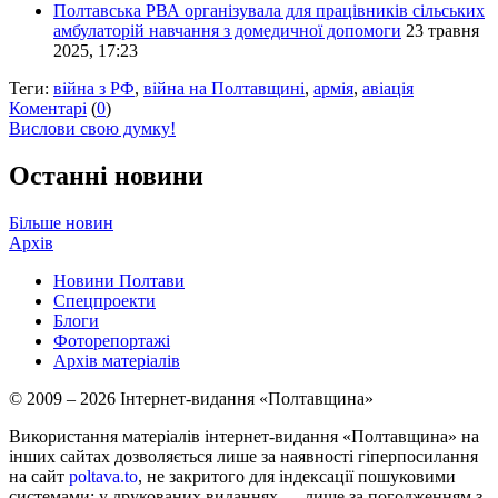
Полтавська РВА організувала для працівників сільських
амбулаторій навчання з домедичної допомоги
23 травня
2025, 17:23
Теги:
війна з РФ
,
війна на Полтавщині
,
армія
,
авіація
Коментарі
(
0
)
Вислови свою думку!
Останні новини
Більше новин
Архів
Новини Полтави
Спецпроекти
Блоги
Фоторепортажі
Архів матеріалів
© 2009 – 2026 Інтернет-видання «Полтавщина»
Використання матеріалів інтернет-видання «Полтавщина» на
інших сайтах дозволяється лише за наявності гіперпосилання
на сайт
poltava.to
, не закритого для індексації пошуковими
системами; у друкованих виданнях — лише за погодженням з