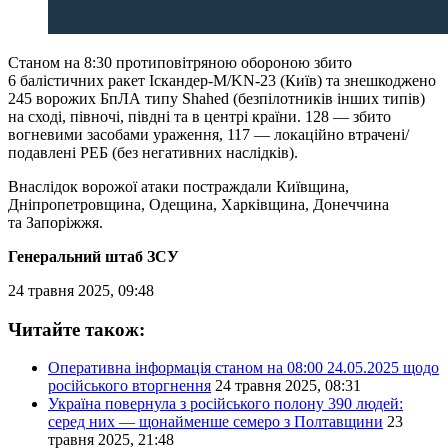
Станом на 8:30 протиповітряною обороною збито
6 балістичних ракет Іскандер-М/KN-23 (Київ) та знешкоджено
245 ворожих БпЛА типу Shahed (безпілотників інших типів)
на сході, півночі, півдні та в центрі країни. 128 — збито
вогневими засобами ураження, 117 — локаційно втрачені/
подавлені РЕБ (без негативних наслідків).
Внаслідок ворожої атаки постраждали Київщина,
Дніпропетровщина, Одещина, Харківщина, Донеччина
та Запоріжжя.
Генеральний штаб ЗСУ
24 травня 2025, 09:48
Читайте також:
Оперативна інформація станом на 08:00 24.05.2025 щодо
російського вторгнення
24 травня 2025, 08:31
Україна повернула з російського полону 390 людей:
серед них — щонайменше семеро з Полтавщини
23
травня 2025, 21:48