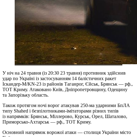
У ніч на 24 травня (із 20:30 23 травня) противник здійснив
удар по Україні із застосуванням 14 балістичних ракет
Іскандер-М/KN-23 із районів Таганрог, Єйськ, Брянськ — рф.,
ТОТ Криму. Атаковано Київ, Дніпропетровщину, Одещину
та Запорізьку область.
Також протягом ночі ворог атакував 250-ма ударними БпЛА
типу Shahed і безпілотниками-імітаторами різних типів
із напрямків: Брянськ, Міллерово, Курськ, Орел, Шаталово,
Приморсько-Ахтарськ — рф., ТОТ Криму.
Основний напрямок ворожої атаки — столиця України місто