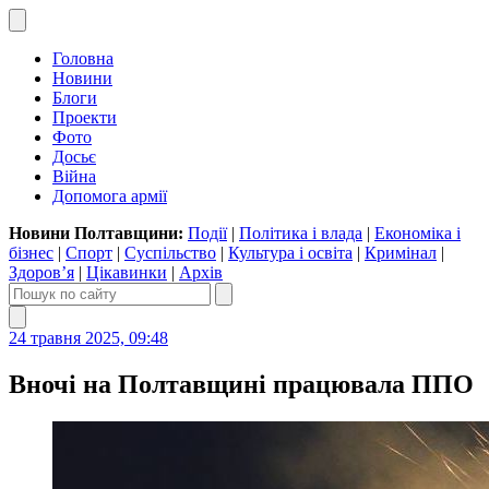
Головна
Новини
Блоги
Проекти
Фото
Досьє
Війна
Допомога армії
Новини Полтавщини:
Події
|
Політика і влада
|
Економіка і
бізнес
|
Спорт
|
Суспільство
|
Культура і освіта
|
Кримінал
|
Здоров’я
|
Цікавинки
|
Архів
24 травня 2025, 09:48
Вночі на Полтавщині працювала ППО