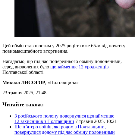
Цей обмін став шостим у 2025 році та вже 65-м від початку
повномасштабного вторгнення.
Нагадаємо, що під час попереднього обміну полоненими,
серед визволених було
щонайменше 12 уродженців
Полтавської області.
Микола ЛИСОГОР
, «Полтавщина»
23 травня 2025, 21:48
Читайте також:
З російського полону повернулися щонайменше
12 захисників з Полтавщини
7 травня 2025, 10:21
Ще п’ятеро воїнів, які родом з Полтавщини,
повернулися додому під час обміну полоненими