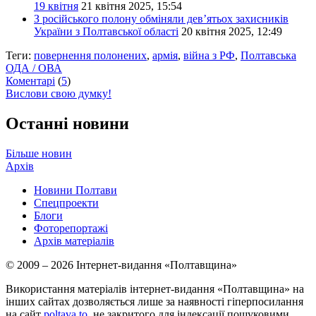
19 квітня
21 квітня 2025, 15:54
З російського полону обміняли дев’ятьох захисників
України з Полтавської області
20 квітня 2025, 12:49
Теги:
повернення полонених
,
армія
,
війна з РФ
,
Полтавська
ОДА / ОВА
Коментарі
(
5
)
Вислови свою думку!
Останні новини
Більше новин
Архів
Новини Полтави
Спецпроекти
Блоги
Фоторепортажі
Архів матеріалів
© 2009 – 2026 Інтернет-видання «Полтавщина»
Використання матеріалів інтернет-видання «Полтавщина» на
інших сайтах дозволяється лише за наявності гіперпосилання
на сайт
poltava.to
, не закритого для індексації пошуковими