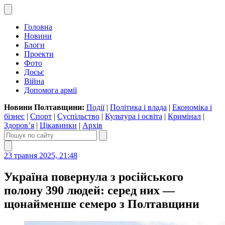
Головна
Новини
Блоги
Проекти
Фото
Досьє
Війна
Допомога армії
Новини Полтавщини:
Події
|
Політика і влада
|
Економіка і
бізнес
|
Спорт
|
Суспільство
|
Культура і освіта
|
Кримінал
|
Здоров’я
|
Цікавинки
|
Архів
23 травня 2025, 21:48
Україна повернула з російського
полону 390 людей: серед них —
щонайменше семеро з Полтавщини