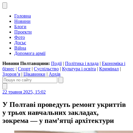
Головна
Новини
Блоги
Проекти
Фото
Досьє
Війна
Допомога армії
Новини Полтавщини:
Події
|
Політика і влада
|
Економіка і
бізнес
|
Спорт
|
Суспільство
|
Культура і освіта
|
Кримінал
|
Здоров’я
|
Цікавинки
|
Архів
22 травня 2025, 15:02
У Полтаві проведуть ремонт укриттів
у трьох навчальних закладах,
зокрема — у пам’ятці архітектури