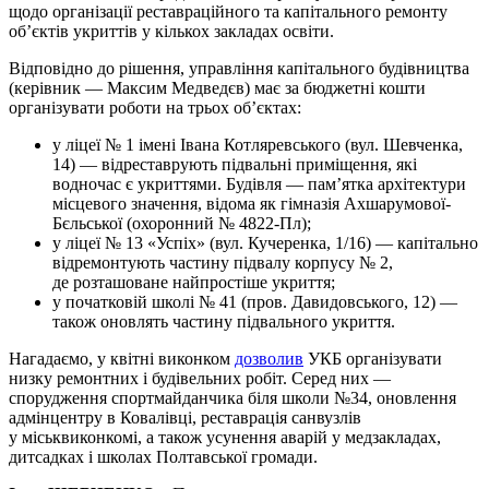
щодо організації реставраційного та капітального ремонту
об’єктів укриттів у кількох закладах освіти.
Відповідно до рішення, управління капітального будівництва
(керівник — Максим Медведєв) має за бюджетні кошти
організувати роботи на трьох об’єктах:
у ліцеї № 1 імені Івана Котляревського (вул. Шевченка,
14) — відреставрують підвальні приміщення, які
водночас є укриттями. Будівля — пам’ятка архітектури
місцевого значення, відома як гімназія Ахшарумової-
Бєльської (охоронний № 4822-Пл);
у ліцеї № 13 «Успіх» (вул. Кучеренка, 1/16) — капітально
відремонтують частину підвалу корпусу № 2,
де розташоване найпростіше укриття;
у початковій школі № 41 (пров. Давидовського, 12) —
також оновлять частину підвального укриття.
Нагадаємо, у квітні виконком
дозволив
УКБ організувати
низку ремонтних і будівельних робіт. Серед них —
спорудження спортмайданчика біля школи №34, оновлення
адмінцентру в Ковалівці, реставрація санвузлів
у міськвиконкомі, а також усунення аварій у медзакладах,
дитсадках і школах Полтавської громади.