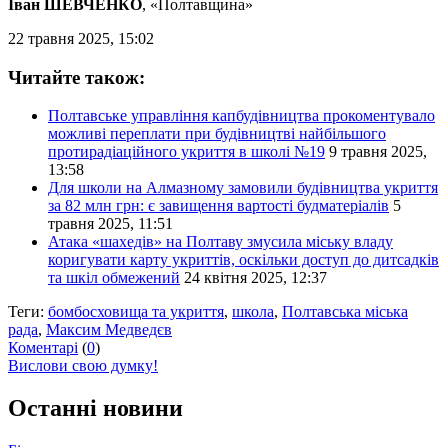
Іван ШЕВЧЕНКО
, «Полтавщина»
22 травня 2025, 15:02
Читайте також:
Полтавське управління капбудівництва прокоментувало
можливі переплати при будівництві найбільшого
протирадіаційного укриття в школі №19
9 травня 2025,
13:58
Для школи на Алмазному замовили будівництва укриття
за 82 млн грн: є завищення вартості будматеріалів
5
травня 2025, 11:51
Атака «шахедів» на Полтаву змусила міську владу
коригувати карту укриттів, оскільки доступ до дитсадків
та шкіл обмежений
24 квітня 2025, 12:37
Теги:
бомбосховища та укриття
,
школа
,
Полтавська міська
рада
,
Максим Медведєв
Коментарі
(
0
)
Вислови свою думку!
Останні новини