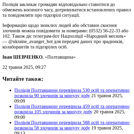
Поліція закликає громадян відповідально ставитися до
обмежень воєнного часу, дотримуватися встановлених правил
та повідомляти про підозрілі ситуації.
Інформацію щодо зниклих людей або обставин скоєння
злочинів можна повідомити за номерами: (0532) 56-22-33 або
102. Також діє телеграм-бот Нацполіції «Народний месник»
— @ukraine_avanger_bot для передачі даних про зрадників,
колаборантів та підозрілих осіб.
Іван ШЕВЧЕНКО
, «Полтавщина»
22 травня 2025, 09:27
Читайте також:
Поліція Полтавщини перевірила 530 осіб та оперативно
розкрила 90 злочинів за минулу добу
21 травня 2025,
09:09
Поліція Полтавщини перевірила 459 осіб та оперативно
розкрила 105 злочинів за минулу добу
20 травня 2025,
09:00
Поліція Полтавщини перевірила 588 осіб та оперативно
розкрила 58 злочинів за минулу добу
19 травня 2025,
09:13