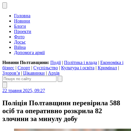
Головна
Новини
Блоги
Проекти
Фото
Досьє
Війна
Допомога армії
Новини Полтавщини:
Події
|
Політика і влада
|
Економіка і
бізнес
|
Спорт
|
Суспільство
|
Культура і освіта
|
Кримінал
|
Здоров’я
|
Цікавинки
|
Архів
22 травня 2025, 09:27
Поліція Полтавщини перевірила 588
осіб та оперативно розкрила 82
злочини за минулу добу