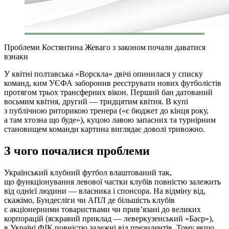
Проблеми Костянтина Жеваго з законом почали даватися
взнаки
У квітні полтавська «Ворскла» двічі опинилася у списку
команд, ким УЄФА заборонив реєструвати нових футболістів
протягом трьох трансферних вікон. Перший бан датований
восьмим квітня, другий — тридцятим квітня. В купі
з публічною риторикою тренера («є бюджет до кінця року,
а там хтозна що буде»), куцою лавою запасних та турнірним
становищем команди картина виглядає доволі тривожно.
З чого почалися проблеми
Український клубний футбол влаштований так,
що функціонування левової частки клубів повністю залежить
від однієї людини — власника і спонсора. На відміну від,
скажімо, Бундесліги чи АПЛ де більшість клубів
є акціонерними товариствами чи прив’язані до великих
корпорацій (яскравий приклад — леверкузенський «Баєр»),
в Україні ФІК повністю залежні від президентів. Тому якщо