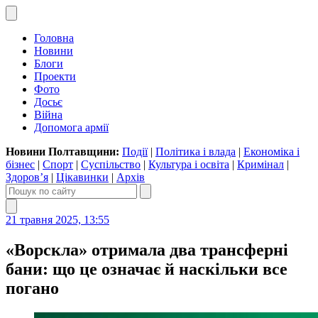
Головна
Новини
Блоги
Проекти
Фото
Досьє
Війна
Допомога армії
Новини Полтавщини:
Події
|
Політика і влада
|
Економіка і
бізнес
|
Спорт
|
Суспільство
|
Культура і освіта
|
Кримінал
|
Здоров’я
|
Цікавинки
|
Архів
21 травня 2025, 13:55
«Ворскла» отримала два трансферні
бани: що це означає й наскільки все
погано