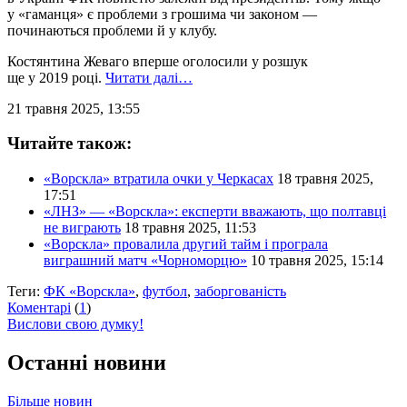
у «гаманця» є проблеми з грошима чи законом —
починаються проблеми й у клубу.
Костянтина Жеваго вперше оголосили у розшук
ще у 2019 році.
Читати далі…
21 травня 2025, 13:55
Читайте також:
«Ворскла» втратила очки у Черкасах
18 травня 2025,
17:51
«ЛНЗ» — «Ворскла»: експерти вважають, що полтавці
не виграють
18 травня 2025, 11:53
«Ворскла» провалила другий тайм і програла
виграшний матч «Чорноморцю»
10 травня 2025, 15:14
Теги:
ФК «Ворскла»
,
футбол
,
заборгованість
Коментарі
(
1
)
Вислови свою думку!
Останні новини
Більше новин