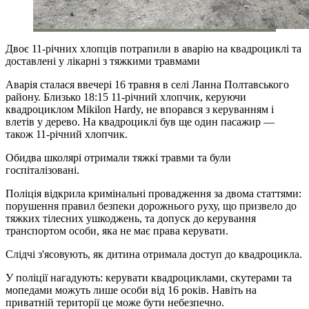
Двоє 11-річних хлопців потрапили в аварію на квадроциклі та
доставлені у лікарні з тяжкими травмами
Аварія сталася ввечері 16 травня в селі Ланна Полтавського
району. Близько 18:15 11-річний хлопчик, керуючи
квадроциклом Mikilon Hardy, не впорався з керуванням і
влетів у дерево. На квадроциклі був ще один пасажир —
також 11-річний хлопчик.
Обидва школярі отримали тяжкі травми та були
госпіталізовані.
Поліція відкрила кримінальні провадження за двома статтями:
порушення правил безпеки дорожнього руху, що призвело до
тяжких тілесних ушкоджень, та допуск до керування
транспортом особи, яка не має права керувати.
Слідчі з'ясовують, як дитина отримала доступ до квадроцикла.
У поліції нагадують: керувати квадроциклами, скутерами та
мопедами можуть лише особи від 16 років. Навіть на
приватній території це може бути небезпечно.