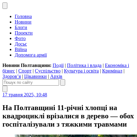
Головна
Новини
Блоги
Проекти
Фото
Досьє
Війна
Допомога армії
Новини Полтавщини:
Події
|
Політика і влада
|
Економіка і
бізнес
|
Спорт
|
Суспільство
|
Культура і освіта
|
Кримінал
|
Здоров’я
|
Цікавинки
|
Архів
17 травня 2025, 10:48
На Полтавщині 11-річні хлопці на
квадроциклі врізалися в дерево — обох
госпіталізували з тяжкими травмами