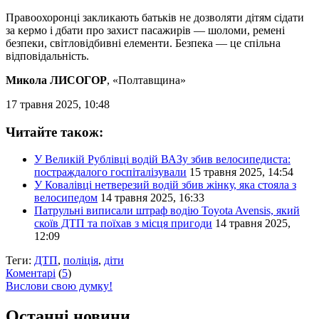
Правоохоронці закликають батьків не дозволяти дітям сідати
за кермо і дбати про захист пасажирів — шоломи, ремені
безпеки, світловідбивні елементи. Безпека — це спільна
відповідальність.
Микола ЛИСОГОР
, «Полтавщина»
17 травня 2025, 10:48
Читайте також:
У Великій Рублівці водій ВАЗу збив велосипедиста:
постраждалого госпіталізували
15 травня 2025, 14:54
У Ковалівці нетверезий водій збив жінку, яка стояла з
велосипедом
14 травня 2025, 16:33
Патрульні виписали штраф водію Toyota Avensis, який
скоїв ДТП та поїхав з місця пригоди
14 травня 2025,
12:09
Теги:
ДТП
,
поліція
,
діти
Коментарі
(
5
)
Вислови свою думку!
Останні новини