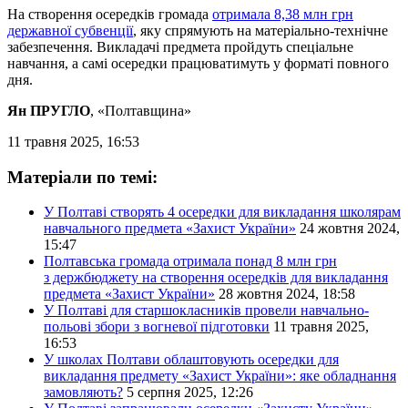
На створення осередків громада
отримала 8,38 млн грн
державної субвенції
, яку спрямують на матеріально-технічне
забезпечення. Викладачі предмета пройдуть спеціальне
навчання, а самі осередки працюватимуть у форматі повного
дня.
Ян ПРУГЛО
, «Полтавщина»
11 травня 2025, 16:53
Матеріали по темі:
У Полтаві створять 4 осередки для викладання школярам
навчального предмета «Захист України»
24 жовтня 2024,
15:47
Полтавська громада отримала понад 8 млн грн
з держбюджету на створення осередків для викладання
предмета «Захист України»
28 жовтня 2024, 18:58
У Полтаві для старшокласників провели навчально-
польові збори з вогневої підготовки
11 травня 2025,
16:53
У школах Полтави облаштовують осередки для
викладання предмету «Захист України»: яке обладнання
замовляють?
5 серпня 2025, 12:26