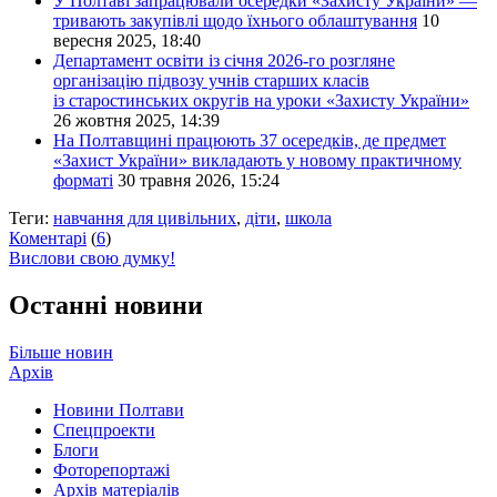
У Полтаві запрацювали осередки «Захисту України» —
тривають закупівлі щодо їхнього облаштування
10
вересня 2025, 18:40
Департамент освіти із січня 2026-го розгляне
організацію підвозу учнів старших класів
із старостинських округів на уроки «Захисту України»
26 жовтня 2025, 14:39
На Полтавщині працюють 37 осередків, де предмет
«Захист України» викладають у новому практичному
форматі
30 травня 2026, 15:24
Теги:
навчання для цивільних
,
діти
,
школа
Коментарі
(
6
)
Вислови свою думку!
Останні новини
Більше новин
Архів
Новини Полтави
Спецпроекти
Блоги
Фоторепортажі
Архів матеріалів