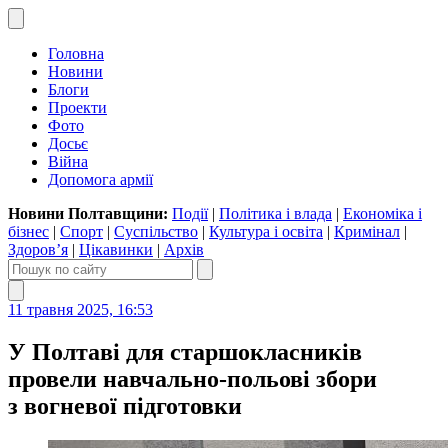
Головна
Новини
Блоги
Проекти
Фото
Досьє
Війна
Допомога армії
Новини Полтавщини:
Події
|
Політика і влада
|
Економіка і
бізнес
|
Спорт
|
Суспільство
|
Культура і освіта
|
Кримінал
|
Здоров’я
|
Цікавинки
|
Архів
11 травня 2025, 16:53
У Полтаві для старшокласників
провели навчально-польові збори
з вогневої підготовки