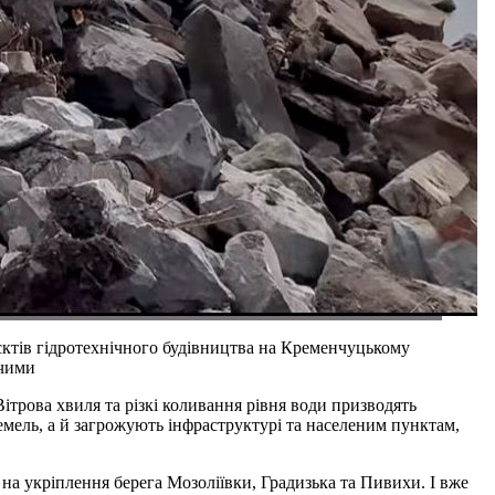
єктів гідротехнічного будівництва на Кременчуцькому
жчими
трова хвиля та різкі коливання рівня води призводять
емель, а й загрожують інфраструктурі та населеним пунктам,
а укріплення берега Мозоліївки, Градизька та Пивихи. І вже