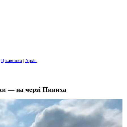
|
Цікавинки
|
Архів
ки — на черзі Пивиха