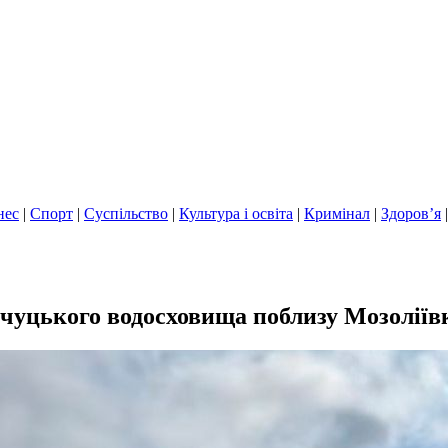
нес
|
Спорт
|
Суспільство
|
Культура і освіта
|
Кримінал
|
Здоров’я
чуцького водосховища поблизу Мозоліїв