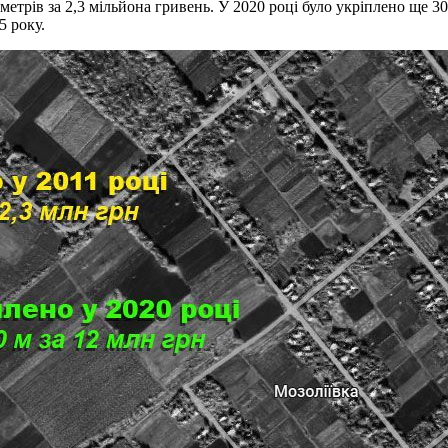
метрів за 2,3 мільйона гривень. У 2020 році було укріплено ще 3
5 року.