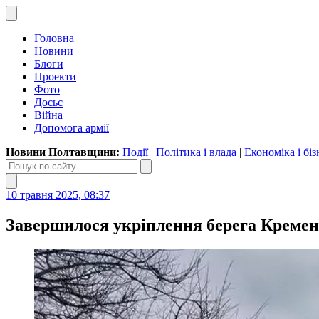
Головна
Новини
Блоги
Проекти
Фото
Досьє
Війна
Допомога армії
Новини Полтавщини:
Події
|
Політика і влада
|
Економіка і біз
10 травня 2025, 08:37
Завершилося укріплення берега Кремен