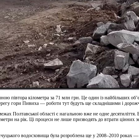
ною півтора кілометра за 71 млн грн. Це один із найбільших об’
 берегу гори Пивиха — роботи тут будуть ще складнішими і доро
ах Полтавської області є нагальною вже не одне десятиліття. Ві
метри на рік. Ці процеси не лише призводять до втрати цінних з
чуцького водосховища була розроблена ще у 2008–2010 роках — н