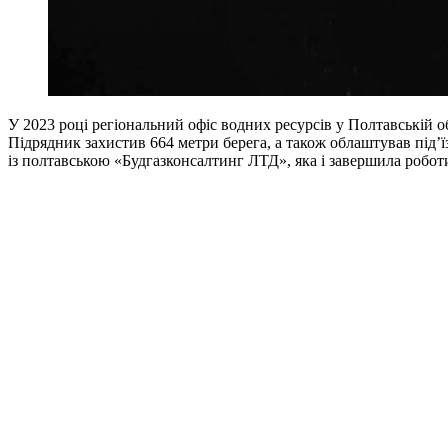
У 2023 році регіональний офіс водних ресурсів у Полтавській о
Підрядник захистив 664 метри берега, а також облаштував під’ї
із полтавською «Будгазконсалтинг ЛТД», яка і завершила робот