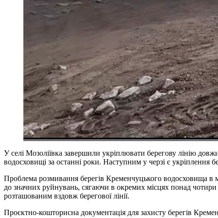
У селі Мозоліївка завершили укріплювати берегову лінію довжи
водосховищі за останні роки. Наступним у черзі є укріплення
Проблема розмивання берегів Кременчуцького водосховища в меж
до значних руйнувань, сягаючи в окремих місцях понад чотири 
розташованим вздовж берегової лінії.
Проєктно-кошторисна документація для захисту берегів Кремен