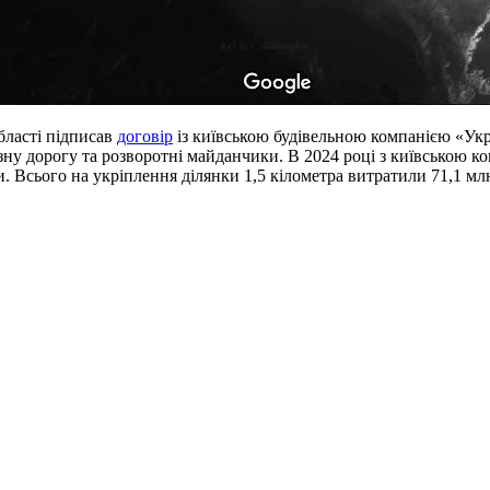
бласті підписав
договір
із київською будівельною компанією «Укрб
зну дорогу та розворотні майданчики. В 2024 році з київською ко
и. Всього на укріплення ділянки 1,5 кілометра витратили 71,1 м