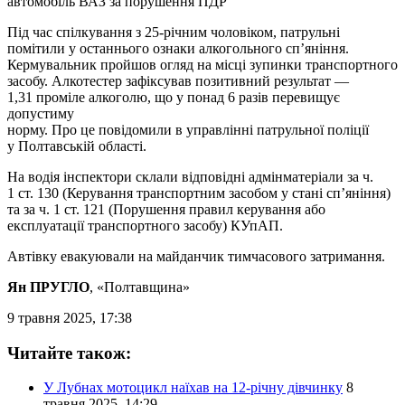
автомобіль ВАЗ за порушення ПДР
Під час спілкування з 25-річним чоловіком, патрульні
помітили у останнього ознаки алкогольного спʼяніння.
Кермувальник пройшов огляд на місці зупинки транспортного
засобу. Алкотестер зафіксував позитивний результат —
1,31 проміле алкоголю, що у понад 6 разів перевищує
допустиму
норму. Про це повідомили в управлінні патрульної поліції
у Полтавській області.
На водія інспектори склали відповідні адмінматеріали за ч.
1 ст. 130 (Керування транспортним засобом у стані спʼяніння)
та за ч. 1 ст. 121 (Порушення правил керування або
експлуатації транспортного засобу) КУпАП.
Автівку евакуювали на майданчик тимчасового затримання.
Ян ПРУГЛО
, «Полтавщина»
9 травня 2025, 17:38
Читайте також:
У Лубнах мотоцикл наїхав на 12-річну дівчинку
8
травня 2025, 14:29