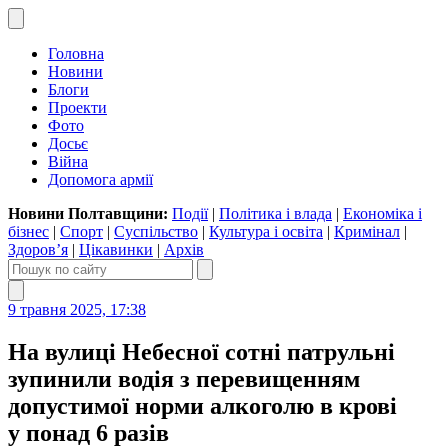
Головна
Новини
Блоги
Проекти
Фото
Досьє
Війна
Допомога армії
Новини Полтавщини:
Події
|
Політика і влада
|
Економіка і
бізнес
|
Спорт
|
Суспільство
|
Культура і освіта
|
Кримінал
|
Здоров’я
|
Цікавинки
|
Архів
9 травня 2025, 17:38
На вулиці Небесної сотні патрульні
зупинили водія з перевищенням
допустимої норми алкоголю в крові
у понад 6 разів