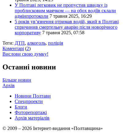
У Полтаві легковик не пропустив швидку із
проблисковим маячком — на обох водіїв склали
адмінпротоколи
7 травня 2025, 16:29
5 років ув’язнення отримав водій, який в Полтаві
спричинив смертельну аварію після новорічного
корпоративу
7 травня 2025, 07:58
Теги:
ДТП
,
алкоголь
,
поліція
Коментарі
(
2
)
Вислови свою думку!
Останні новини
Більше новин
Архів
Новини Полтави
Спецпроекти
Блоги
Фоторепортажі
Архів матеріалів
© 2009 – 2026 Інтернет-видання «Полтавщина»