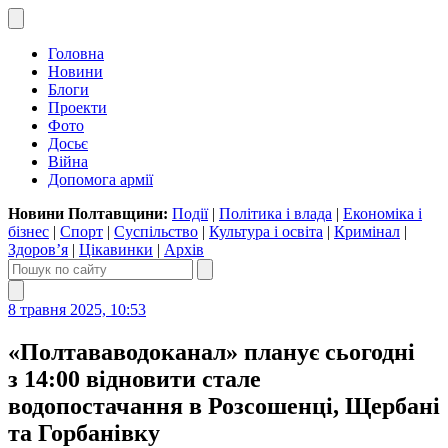
Головна
Новини
Блоги
Проекти
Фото
Досьє
Війна
Допомога армії
Новини Полтавщини:
Події
|
Політика і влада
|
Економіка і
бізнес
|
Спорт
|
Суспільство
|
Культура і освіта
|
Кримінал
|
Здоров’я
|
Цікавинки
|
Архів
8 травня 2025, 10:53
«Полтававодоканал» планує сьогодні
з 14:00 відновити стале
водопостачання в Розсошенці, Щербані
та Горбанівку