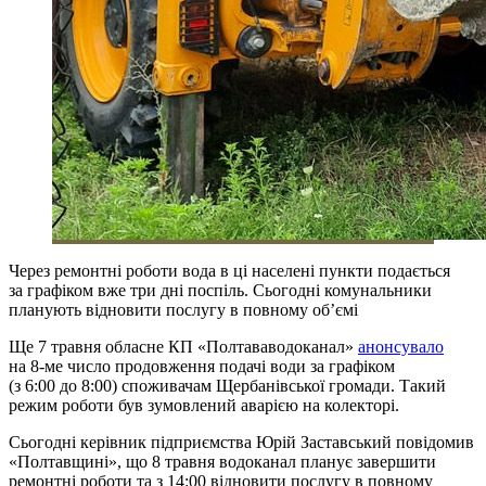
Через ремонтні роботи вода в ці населені пункти подається
за графіком вже три дні поспіль. Сьогодні комунальники
планують відновити послугу в повному об’ємі
Ще 7 травня обласне КП «Полтававодоканал»
анонсувало
на 8-ме число продовження подачі води за графіком
(з 6:00 до 8:00) споживачам Щербанівської громади. Такий
режим роботи був зумовлений аварією на колекторі.
Сьогодні керівник підприємства Юрій Заставський повідомив
«Полтавщині», що 8 травня водоканал планує завершити
ремонтні роботи та з 14:00 відновити послугу в повному