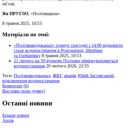
об’ємі.
Ян ПРУГЛО
, «Полтавщина»
8 травня 2025, 10:53
Матеріали по темі:
«Полтававодоканал» планує сьогодні з 14:00 відновити
стале водопостачання в Розсошенці, Щербані
та Горбанівку
8 травня 2025, 10:53
21 лютого на 59 вулицях Полтави обмежуватиметься
водопостачання
20 лютого 2026, 22:55
Теги:
Полтававодоканал
,
ЖКГ
,
аварія
,
Юрій Заставський
,
відключення водопостачання
Коментарі
(
6
)
Вислови свою думку!
Останні новини
Більше новин
Архів