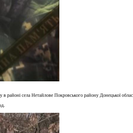
ку в районі села Нетайлове Покровського району Донецької обла
од.