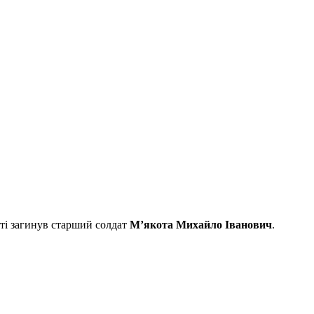
сті загинув старший солдат
М’якота Михайло Іванович
.