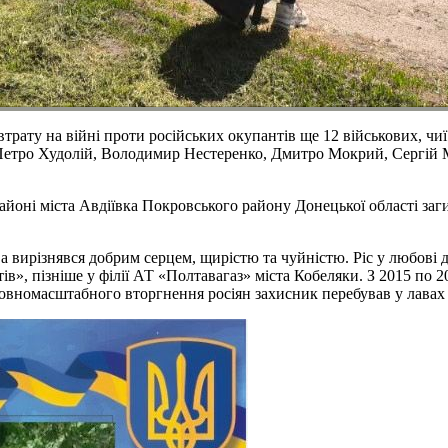
рату на війні проти російських окупантів ще 12 військових, чиї
Петро Худолій, Володимир Нестеренко, Дмитро Мокрий, Сергій
районі міста Авдіївка Покровського району Донецької області за
а вирізнявся добрим серцем, щирістю та чуйністю. Ріс у любові д
в», пізніше у філії АТ «Полтавагаз» міста Кобеляки. З 2015 по 
 повномасштабного вторгнення росіян захисник перебував у лава