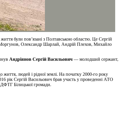
 життя були пов’язані з Полтавською областю. Це Сергій
 Моргунов, Олександр Шарлай, Андрій Плехов, Михайло
гинув
Андріянов Сергій Васильович
— молодший сержант,
о життя, людей і рідної землі. На початку 2000-го року
2016 рік Сергій Васильович брав участь у проведенні АТО
х ДФТГ Білицької громади.