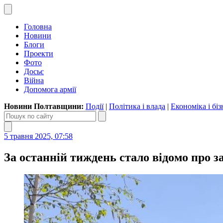
Головна
Новини
Блоги
Проекти
Фото
Досьє
Війна
Допомога армії
Новини Полтавщини:
Події
|
Політика і влада
|
Економіка і біз
5 травня 2025, 07:58
За останній тиждень стало відомо про 