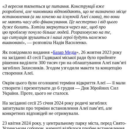
«З вересня тягнеться це питання. Конструкції вже
розроблені, але чиновники відповідають, що не визначено місце
встановлення (а ми хочемо на існуючій Алеї слави), то вони
не мають часу або фінансування. Це нестерпно і від цього
дуже болить. Хотіли звернутися через вас, щоб про
цю проблему почуло більше людей. Розраховуємо на те,
що ситуація зрушиться і наші герої будуть належно
вшановані»
, — розповіла Надія Василенко.
Як повідомило видання «
Базар Медіа
», 26 жовтня 2023 року
на засіданні 43 сесії Гадяцької міської ради було прийняте
рішення виділити 300 тисяч грн на облаштування Алеї памʼяті
загиблих Захисників. Згодом узгодили макети та концепцію
створення Алеї.
Окрім цього були оголошені терміни відкриття Алеї — її мали
створити і презентувати до 6 грудня — Дня Збройних Сил
України. Проте, цього не сталося.
На засіданні сесії 25 січня 2024 року родичі загиблих
запитували про терміни встановлення Алеї пам’яті, але
конкретних відповідей не отримували.
23 квітня 2024 року, у центральному парку міста, перед Свято-
Успенським собором, нарешті відбулося пробне встановлення