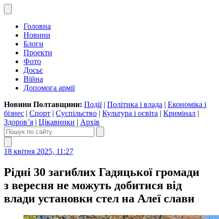
Головна
Новини
Блоги
Проекти
Фото
Досьє
Війна
Допомога армії
Новини Полтавщини:
Події
|
Політика і влада
|
Економіка і
бізнес
|
Спорт
|
Суспільство
|
Культура і освіта
|
Кримінал
|
Здоров’я
|
Цікавинки
|
Архів
18 квітня 2025, 11:27
Рідні 30 загиблих Гадяцької громади
з вересня не можуть добитися від
влади установки стел на Алеї слави