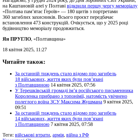
Нагадаємо, у грудні 2024 року, до Дня Збройних Сил України,
на Каштановій алеї у Полтаві
відкрили першу чергу меморіалу
«Полтава пам’ятає Героїв» — 180 щитів з портретами
360 загиблих захисників. Всього проєкт передбачає
встановлення 473 конструкцій. Очікується, що у 2025 році
будівництво меморіалу продовжиться.
Ян ПРУГЛО
, «Полтавщина»
18 квітня 2025, 11:27
Читайте також:
За останній тиждень стало відомо про загибель
18 військових, життя яких були пов’язані
з Полтавщиною
14 квітня 2025, 07:56
У Терешківській громаді ім’я російського письменника
Короленка прибрано з топонімії, натомість увічнено
полеглого воїна ЗСУ Максима Жушмана
9 квітня 2025,
09:51
За останній тиждень стало відомо про загибель
14 військових, життя яких були пов’язані
з Полтавщиною
7 квітня 2025, 07:58
Теги:
військові втрати
,
армія
,
війна з РФ