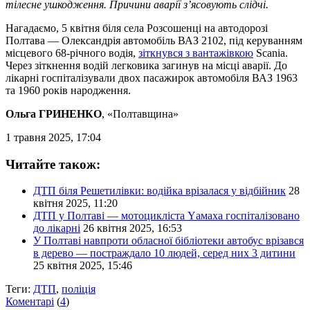
тілесне ушкодження. Причини аварії з’ясовують слідчі.
Нагадаємо, 5 квітня біля села Розсошенці на автодорозі
Полтава — Олександрія автомобіль ВАЗ 2102, під керуванням
місцевого 68-річного водія,
зіткнувся з вантажівкою
Scania.
Через зіткнення водій легковика загинув на місці аварії. До
лікарні госпіталізували двох пасажирок автомобіля ВАЗ 1963
та 1960 років народження.
Ольга ГРИНЕНКО
, «Полтавщина»
1 травня 2025, 17:04
Читайте також:
ДТП біля Решетилівки: водійка врізалася у відбійник
28
квітня 2025, 11:20
ДТП у Полтаві — мотоцикліста Yамаха госпіталізовано
до лікарні
26 квітня 2025, 16:53
У Полтаві навпроти обласної бібліотеки автобус врізався
в дерево — постраждало 10 людей, серед них 3 дитини
25 квітня 2025, 15:46
Теги:
ДТП
,
поліція
Коментарі
(
4
)