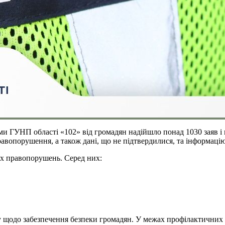
ми ГУНП області «102» від громадян надійшло понад 1030 заяв і 
равопорушення, а також дані, що не підтвердилися, та інформацію
них правопорушень. Серед них:
у щодо забезпечення безпеки громадян. У межах профілактичних 