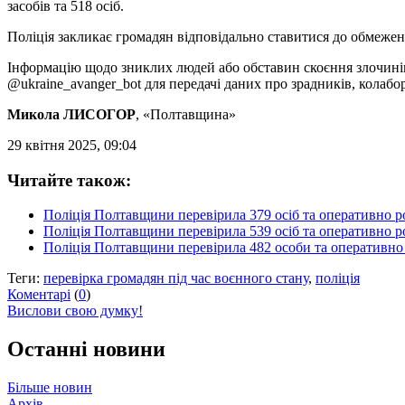
засобів та 518 осіб.
Поліція закликає громадян відповідально ставитися до обмежень
Інформацію щодо зниклих людей або обставин скоєння злочинів
@ukraine_avanger_bot для передачі даних про зрадників, колабора
Микола ЛИСОГОР
, «Полтавщина»
29 квітня 2025, 09:04
Читайте також:
Поліція Полтавщини перевірила 379 осіб та оперативно р
Поліція Полтавщини перевірила 539 осіб та оперативно р
Поліція Полтавщини перевірила 482 особи та оперативно 
Теги:
перевірка громадян під час воєнного стану
,
поліція
Коментарі
(
0
)
Вислови свою думку!
Останні новини
Більше новин
Архів