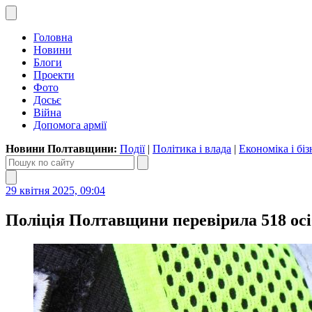
Головна
Новини
Блоги
Проекти
Фото
Досьє
Війна
Допомога армії
Новини Полтавщини:
Події
|
Політика і влада
|
Економіка і біз
29 квітня 2025, 09:04
Поліція Полтавщини перевірила 518 осі