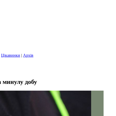
|
Цікавинки
|
Архів
а минулу добу