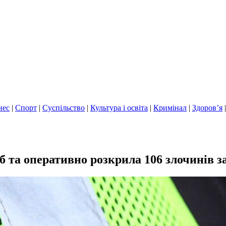
нес
|
Спорт
|
Суспільство
|
Культура і освіта
|
Кримінал
|
Здоров’я
б та оперативно розкрила 106 злочинів з