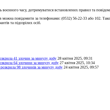
 воєнного часу, дотримуватися встановлених правил та повідомля
 можна повідомити за телефонами: (0532) 56-22-33 або 102. Так
нтів та підозрілих осіб.
озкрила 41 злочин за минулу добу
28 квітня 2025, 09:31
озкрила 64 злочини за минулу добу
27 квітня 2025, 10:34
розкрила 98 злочинів за минулу добу
24 квітня 2025, 09:57