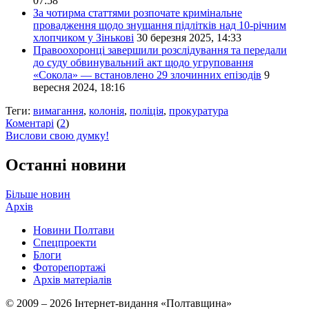
07:58
За чотирма статтями розпочате кримінальне
провадження щодо знущання підлітків над 10-річним
хлопчиком у Зінькові
30 березня 2025, 14:33
Правоохоронці завершили розслідування та передали
до суду обвинувальний акт щодо угруповання
«Сокола» — встановлено 29 злочинних епізодів
9
вересня 2024, 18:16
Теги:
вимагання
,
колонія
,
поліція
,
прокуратура
Коментарі
(
2
)
Вислови свою думку!
Останні новини
Більше новин
Архів
Новини Полтави
Спецпроекти
Блоги
Фоторепортажі
Архів матеріалів
© 2009 – 2026 Інтернет-видання «Полтавщина»