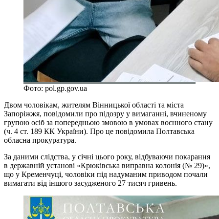
Фото: pol.gp.gov.ua
Двом чоловікам, жителям Вінницької області та міста
Запоріжжя, повідомили про підозру у вимаганні, вчиненому
групою осіб за попередньою змовою в умовах воєнного стану
(ч. 4 ст. 189 КК України). Про це повідомила Полтавська
обласна прокуратура.
За даними слідства, у січні цього року, відбуваючи покарання
в державній установі «Крюківська виправна колонія (№ 29)»,
що у Кременчуці, чоловіки під надуманим приводом почали
вимагати від іншого засудженого 27 тисяч гривень.