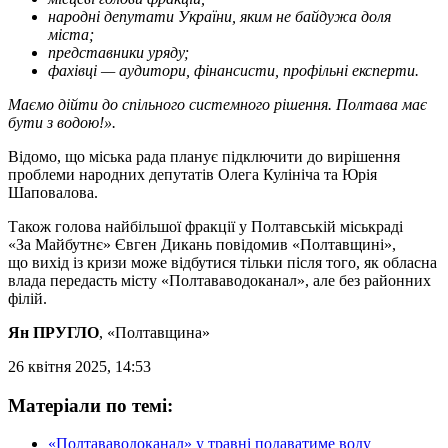
народні депутати України, яким не байдужа доля
міста;
представники уряду;
фахівці — аудитори, фінансисти, профільні експерти.
Маємо дійти до спільного системного рішення. Полтава має
бути з водою!».
Відомо, що міська рада планує підключити до вирішення
проблеми народних депутатів Олега Кулініча та Юрія
Шаповалова.
Також голова найбільшої фракції у Полтавській міськраді
«За Майбутнє» Євген Дикань повідомив «Полтавщині»,
що вихід із кризи може відбутися тільки після того, як обласна
влада передасть місту «Полтававодоканал», але без районних
філій.
Ян ПРУГЛО
, «Полтавщина»
26 квітня 2025, 14:53
Матеріали по темі:
«Полтававодоканал» у травні подаватиме воду