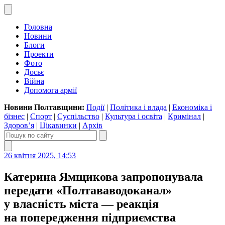
Головна
Новини
Блоги
Проекти
Фото
Досьє
Війна
Допомога армії
Новини Полтавщини:
Події
|
Політика і влада
|
Економіка і
бізнес
|
Спорт
|
Суспільство
|
Культура і освіта
|
Кримінал
|
Здоров’я
|
Цікавинки
|
Архів
26 квітня 2025, 14:53
Катерина Ямщикова запропонувала
передати «Полтававодоканал»
у власність міста — реакція
на попередження підприємства