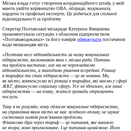
Міська влада готує створення координаційного штабу, у якій
мають увійти керівництво ОВА, облради, водоканалу,
нардепи та профільні експерти. Це робиться для спільної
відповідальності за проблему
Секретар Полтавської міськради Катерина Ямщикова
прокоментувала ситуацію з обласним підприємством
«Полтававодоканал» та його намірів
обмежувати
постачання
води мешканцям міста.
«Полтава несе відповідальність за низку комунальних
підприємств, засновником яких є міська рада. Питань
та проблем вистачає, але ми не перекладаємо
відповідальність, а знаходимо рішення всередині. Різниці
в тарифах та стан підприємств — це не новина. Ми,
як місто, компенсуємо всі різниці в тарифах, які маємо у сфері
ЖКГ, фінансуємо соціальну сферу. Усе не ідеально, але наші
підприємства — на плаву, жителі громади отримують
послуги.
Тому я не розумію, чому обласне комунальне підприємство,
на управління яким місто не має жодного впливу, не шукає
системних шляхів розв’язання проблеми.
Фінансова діра через тариф — це питання, яке виникло
не вчора, воно прогнозоване. І це питання щомісячне. Його