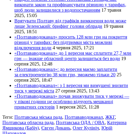
виконати закон та профінансувати різницю у тарифах,
щоб люди залишилися з водопостачанням
17 травня
2025, 15:05
Врятувати Полтаву від графіків вимкнення води може
лише Зеленський: брифінг голови облради
19 травня
2025, 18:51
«Полтававодоканал» просить 128 млн грн на покриття
різниці у тарифах: без підтримки міста можливі
відключення води
4 червня 2025, 17:21
«Полтававодоканал» до 1 вересня має сплатити 27,7 млн
грн — інакше обласний центр залишиться без води
19
серпня 2025, 12:48
«Полтававодоканал»: до вересня маємо заплатити
за електроенергію 38 млн грн, зможемо тільки 20
25
серпня 2025, 18:47
«Полтававодоканал»: з 1 вересня ми вимушені знизити
тиск у мережі міста
27 серпня 2025, 13:43
«Полтававодоканал» почав знижувати тиск у мережі —
у пікові години це особливо відчують мешканці
приватних секторів
1 вересня 2025, 11:28
Теги:
Полтавська міська рада
,
Полтававодоканал
,
ЖКГ
,
Полтавська обласна рада
,
Полтавська ОДА / ОВА
,
Катерина
Ямщикова (Бабіч)
,
Євген Дикань
,
Олег Кулініч
,
Юрій
Шаповалов