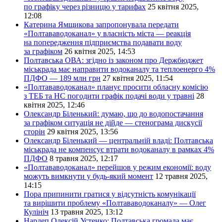
по графіку через різницю у тарифах
25 квітня 2025,
12:08
Катерина Ямщикова запропонувала передати
«Полтававодоканал» у власність міста — реакція
на попередження підприємства подавати воду
за графіком
26 квітня 2025, 14:53
Полтавська ОВА: згідно із законом про Держбюджет
міськрада має направити водоканалу та теплоенерго 4%
ПДФО — 189 млн грн
27 квітня 2025, 11:54
«Полтававодоканал» планує просити обласну комісію
з ТЕБ та НС погодити графік подачі води у травні
28
квітня 2025, 12:46
Олександр Біленький: думаю, що до водопостачання
за графіком ситуація не дійде — стенограма дискусії
сторін
29 квітня 2025, 13:56
Олександр Біленький — центральній владі: Полтавська
міськрада не компенсує втрати водоканалу в рамках 4%
ПДФО
8 травня 2025, 12:17
«Полтававодоканал» перейшов у режим економії: воду
можуть вимкнути у будь-який момент
12 травня 2025,
14:15
Пора припинити гратися у відсутність комунікації
та вирішити проблему «Полтававодоканалу» — Олег
Кулініч
13 травня 2025, 13:12
Нардеп Олексій Устенко: Полтавська громада має