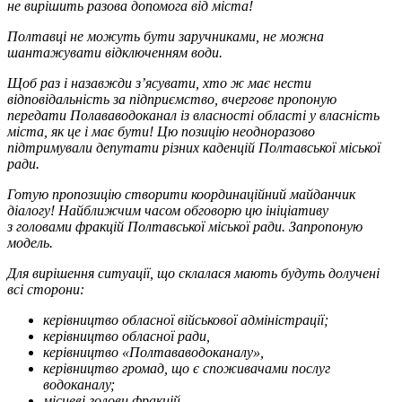
не вирішить разова допомога від міста!
Полтавці не можуть бути заручниками, не можна
шантажувати відключенням води.
Щоб раз і назавжди з’ясувати, хто ж має нести
відповідальність за підприємство, вчергове пропоную
передати Полававодоканал із власності області у власність
міста, як це і має бути! Цю позицію неодноразово
підтримували депутати різних каденцій Полтавської міської
ради.
Готую пропозицію створити координаційний майданчик
діалогу! Найближчим часом обговорю цю ініціативу
з головами фракцій Полтавської міської ради. Запропоную
модель.
Для вирішення ситуації, що склалася мають будуть долучені
всі сторони:
керівництво обласної військової адміністрації;
керівництво обласної ради,
керівництво «Полтававодоканалу»,
керівництво громад, що є споживачами послуг
водоканалу;
місцеві голови фракцій,