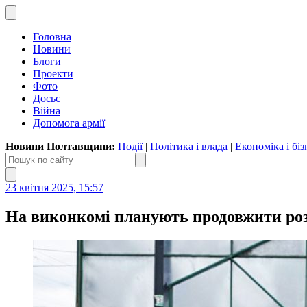
Головна
Новини
Блоги
Проекти
Фото
Досьє
Війна
Допомога армії
Новини Полтавщини:
Події
|
Політика і влада
|
Економіка і біз
23 квітня 2025, 15:57
На виконкомі планують продовжити розм