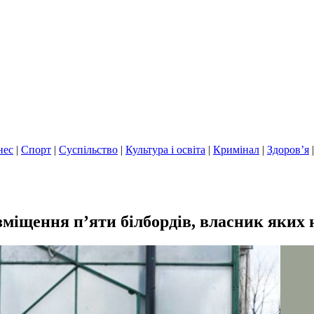
нес
|
Спорт
|
Суспільство
|
Культура і освіта
|
Кримінал
|
Здоров’я
іщення п’яти білбордів, власник яких н