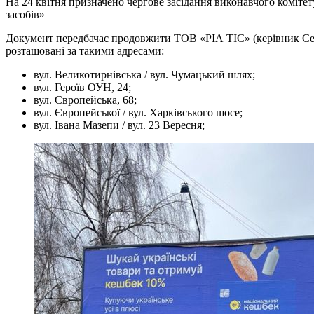
На 24 квітня призначено чергове засідання виконавчого коміт
засобів»
Документ передбачає продовжити ТОВ «РІА ТІС» (керівник Сергі
розташовані за такими адресами:
вул. Великотирнівська / вул. Чумацький шлях;
вул. Героїв ОУН, 24;
вул. Європейська, 68;
вул. Європейської / вул. Харківського шосе;
вул. Івана Мазепи / вул. 23 Вересня;