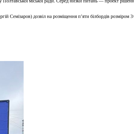
ету Полтавської міської ради. Серед низки питань — проект ріш
й Семізаров) дозвіл на розміщення п’яти білбордів розміром 3×6