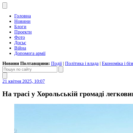
Головна
Новини
Блоги
Проекти
Фото
Досьє
Війна
Допомога армії
Новини Полтавщини:
Події
|
Політика і влада
|
Економіка і біз
21 квітня 2025, 10:07
На трасі у Хорольській громаді легков