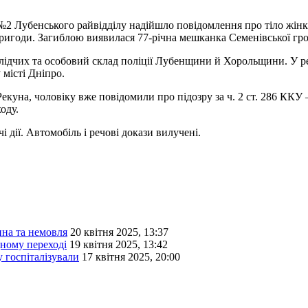
я №2 Лубенського райвідділу надійшло повідомлення про тіло жін
ригоди. Загиблою виявилася 77-річна мешканка Семенівської гр
лідчих та особовий склад поліції Лубенщини й Хорольщини. У ре
 місті Дніпро.
Рекуна, чоловіку вже повідомили про підозру за ч. 2 ст. 286 К
оду.
дії. Автомобіль і речові докази вилучені.
ина та немовля
20 квітня 2025, 13:37
дному переході
19 квітня 2025, 13:42
 госпіталізували
17 квітня 2025, 20:00