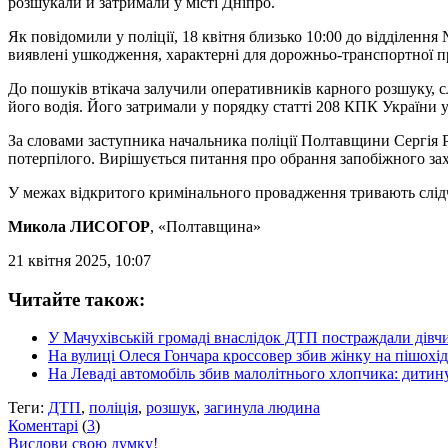
розшукали й затримали у місті Дніпро.
Як повідомили у поліції, 18 квітня близько 10:00 до відділенн
виявлені ушкодження, характерні для дорожньо-транспортної п
До пошуків втікача залучили оперативників карного розшуку, с
його водія. Його затримали у порядку статті 208 КПК України у
За словами заступника начальника поліції Полтавщини Сергія 
потерпілого. Вирішується питання про обрання запобіжного зах
У межах відкритого кримінального провадження тривають слідчі 
Микола ЛИСОГОР
, «Полтавщина»
21 квітня 2025, 10:07
Читайте також:
У Мачухівській громаді внаслідок ДТП постраждали дівч
На вулиці Олеся Гончара кроссовер збив жінку на пішохі
На Леваді автомобіль збив малолітнього хлопчика: дитину
Теги:
ДТП
,
поліція
,
розшук
,
загинула людина
Коментарі
(
3
)
Вислови свою думку!