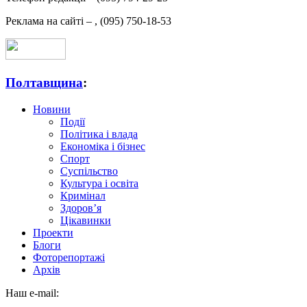
Реклама на сайті –
,
(095) 750-18-53
Полтавщина
:
Новини
Події
Політика і влада
Економіка і бізнес
Спорт
Суспільство
Культура і освіта
Кримінал
Здоров’я
Цікавинки
Проекти
Блоги
Фоторепортажі
Архів
Наш e-mail: