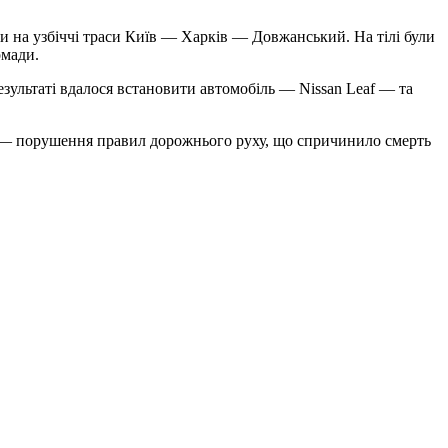
ки на узбіччі траси Київ — Харків — Довжанський. На тілі були
омади.
зультаті вдалося встановити автомобіль — Nissan Leaf — та
КУ — порушення правил дорожнього руху, що спричинило смерть