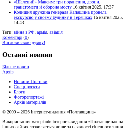
«Шалений» Максим: три поранення, дрони,
гранатомети й оборона мосту
16 квітня 2025, 17:37
Колишня дружина генерала Капашина провела
екскурсію у своєму будинку в Терешках
16 квітня 2025,
14:43
Теги:
війна з РФ
,
армія
,
авіація
Коментарі
(
0
)
Вислови свою думку!
Останні новини
Більше новин
Архів
Новини Полтави
Спецпроекти
Блоги
Фоторепортажі
Архів матеріалів
© 2009 – 2026 Інтернет-видання «Полтавщина»
Використання матеріалів інтернет-видання «Полтавщина» на
інших сайтах дозволяється лише за наявності гіперпосилання