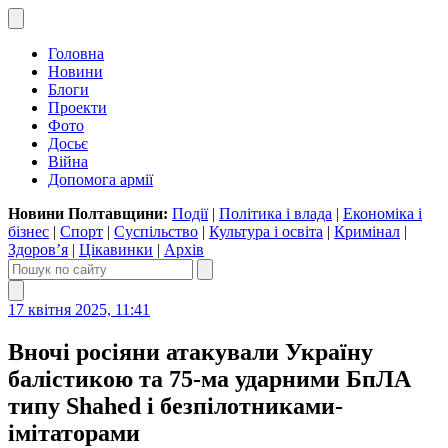
Головна
Новини
Блоги
Проекти
Фото
Досьє
Війна
Допомога армії
Новини Полтавщини:
Події
|
Політика і влада
|
Економіка і
бізнес
|
Спорт
|
Суспільство
|
Культура і освіта
|
Кримінал
|
Здоров’я
|
Цікавинки
|
Архів
17 квітня 2025, 11:41
Вночі росіяни атакували Україну
балістикою та 75-ма ударними БпЛА
типу Shahed і безпілотниками-
імітаторами