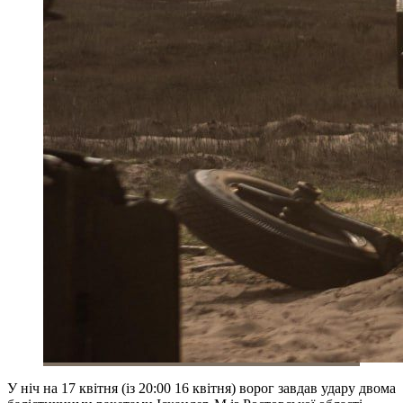
У ніч на 17 квітня (із 20:00 16 квітня) ворог завдав удару двома