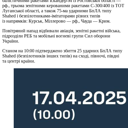
балістичними ракетами Іскандер-М із Ростовської області —
рф., трьома зенітними керованими ракетами С-300/400 із ТОТ
Луганської області, а також 75-ма ударними БпЛА типу
Shahed і безпілотниками-імітаторами різних типів
із напрямків: Курськ, Міллерово — рф., Чауда — Крим.
Повітряний напад відбивали авіація, зенітні ракетні війська,
підрозділи РЕБ та мобільні вогневі групи Сил оборони
України.
Станом на 10:00 підтверджено збиття 25 ударних БпЛА типу
Shahed (безпілотників інших типів) на сході, півночі, півдні
та центрі країни.