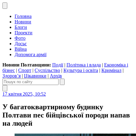
Головна
Новини
Блоги
Проекти
Фото
Досьє
Війна
Допомога армії
Новини Полтавщини:
Події
|
Політика і влада
|
Економіка і
бізнес
|
Спорт
|
Суспільство
|
Культура і освіта
|
Кримінал
|
Здоров’я
|
Цікавинки
|
Архів
17 квітня 2025, 10:52
У багатоквартирному будинку
Полтави пес бійцівської породи напав
на людей