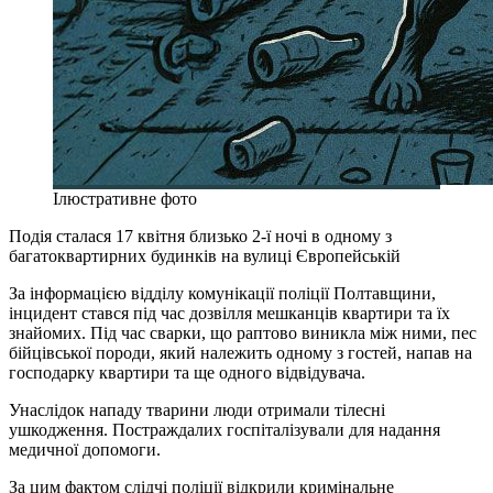
Ілюстративне фото
Подія сталася 17 квітня близько 2-ї ночі в одному з
багатоквартирних будинків на вулиці Європейській
За інформацією відділу комунікації поліції Полтавщини,
інцидент стався під час дозвілля мешканців квартири та їх
знайомих. Під час сварки, що раптово виникла між ними, пес
бійцівської породи, який належить одному з гостей, напав на
господарку квартири та ще одного відвідувача.
Унаслідок нападу тварини люди отримали тілесні
ушкодження. Постраждалих госпіталізували для надання
медичної допомоги.
За цим фактом слідчі поліції відкрили кримінальне