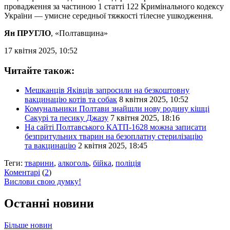
провадження за частиною 1 статті 122 Кримінального кодексу
України — умисне середньої тяжкості тілесне ушкодження.
Ян ПРУГЛО
, «Полтавщина»
17 квітня 2025, 10:52
Читайте також:
Мешканців Яківців запросили на безкоштовну
вакцинацію котів та собак
8 квітня 2025, 10:52
Комунальники Полтави знайшли нову родину кішці
Сакурі та песику Джазу
7 квітня 2025, 18:16
На сайті Полтавського КАТП-1628 можна записати
безпритульних тварин на безоплатну стерилізацію
та вакцинацію
2 квітня 2025, 18:45
Теги:
тварини
,
алкоголь
,
бійка
,
поліція
Коментарі
(
2
)
Вислови свою думку!
Останні новини
Більше новин