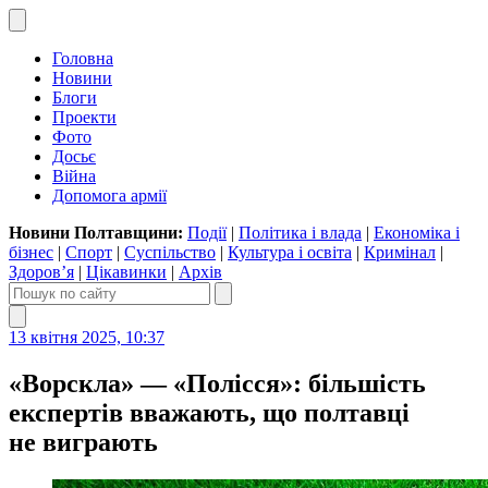
Головна
Новини
Блоги
Проекти
Фото
Досьє
Війна
Допомога армії
Новини Полтавщини:
Події
|
Політика і влада
|
Економіка і
бізнес
|
Спорт
|
Суспільство
|
Культура і освіта
|
Кримінал
|
Здоров’я
|
Цікавинки
|
Архів
13 квітня 2025, 10:37
«Ворскла» — «Полісся»: більшість
експертів вважають, що полтавці
не виграють