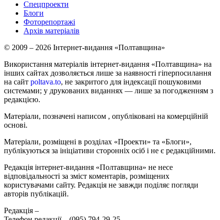
Спецпроекти
Блоги
Фоторепортажі
Архів матеріалів
© 2009 – 2026 Інтернет-видання «Полтавщина»
Використання матеріалів інтернет-видання «Полтавщина» на
інших сайтах дозволяється лише за наявності гіперпосилання
на сайт
poltava.to
, не закритого для індексації пошуковими
системами; у друкованих виданнях — лише за погодженням з
редакцією.
Матеріали, позначені написом
, опубліковані на комерційній
основі.
Матеріали, розміщені в розділах «Проекти» та «Блоги»,
публікуються за ініціативи сторонніх осіб і не є редакційними.
Редакція інтернет-видання «Полтавщина» не несе
відповідальності за зміст коментарів, розміщених
користувачами сайту. Редакція не завжди поділяє погляди
авторів публікацій.
Редакція –
Телефон редакції –
(095) 794-29-25