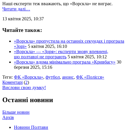
Наші експерти теж вважають, що «Ворскла» не виграє.
Читати далі…
13 квітня 2025, 10:37
Читайте також:
«Ворскла» пропустила на останніх секундах і програла
«Зорі»
5 квітня 2025, 16:10
«Ворскла» — «Зоря»: експерти знову впевнені,
що полтавці не програють
5 квітня 2025, 10:12
«Ворскла» вдома мінімально програла «Кривбасу»
30
березня 2025, 15:16
Теги:
ФК «Ворскла»
,
футбол
,
анонс
,
ФК «Полісся»
Коментарі
(
2
)
Вислови свою думку!
Останні новини
Більше новин
Архів
Новини Полтави