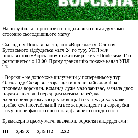
Наші футбольні прогнозисти поділилися своїми думками
стосовно сьогоднішнього матчу
Сьогодні у Полтаві на стадіоні «Ворскла» ім. Олексія
Бутовського відбудеться матч 24-го туру УПЛ між
полтавською «Ворсклою» та житомирським «Поліссям». Гра
розпочнеться о 13:00. Пряму трансляцію покаже канал УПЛ
ТБ.
«Ворсклі» не допоможе вилучений у попередньому турі
Олександр Скляр, але зараз це точно не найголовніша
проблема ворсклян. Команда дуже мало забиває, зазнала двох
поразок поспіль і перед цим матчем перебуває
на чотирнадцятому місці в таблиці. В гості ж до ворсклян
приїде хоч і нестабільний та все ж претендент на єврокубки.
Тому попри фактор свого поля, фаворит сьогодні гості.
Букмекери в цьому матчі вважають ворсклян андердогами:
П1 — 3,45 Х — 3,15 П2 — 2,32