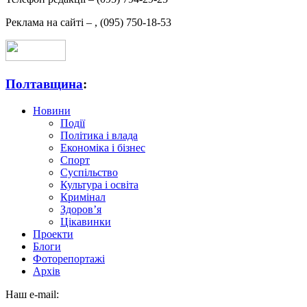
Реклама на сайті –
,
(095) 750-18-53
Полтавщина
:
Новини
Події
Політика і влада
Економіка і бізнес
Спорт
Суспільство
Культура і освіта
Кримінал
Здоров’я
Цікавинки
Проекти
Блоги
Фоторепортажі
Архів
Наш e-mail: