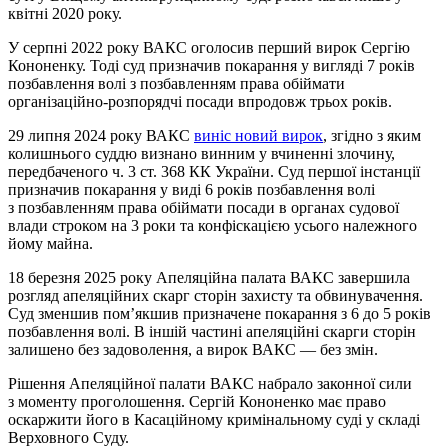
квітні 2020 року.
У серпні 2022 року ВАКС оголосив перший вирок Сергію
Кононенку. Тоді суд призначив покарання у вигляді 7 років
позбавлення волі з позбавленням права обіймати
організаційно-розпорядчі посади впродовж трьох років.
29 липня 2024 року ВАКС
виніс новий вирок
, згідно з яким
колишнього суддю визнано винним у вчиненні злочину,
передбаченого ч. 3 ст. 368 КК України. Суд першої інстанції
призначив покарання у виді 6 років позбавлення волі
з позбавленням права обіймати посади в органах судової
влади строком на 3 роки та конфіскацією усього належного
йому майна.
18 березня 2025 року Апеляційна палата ВАКС завершила
розгляд апеляційних скарг сторін захисту та обвинувачення.
Суд зменшив пом’якшив призначене покарання з 6 до 5 років
позбавлення волі. В іншій частині апеляційні скарги сторін
залишено без задоволення, а вирок ВАКС — без змін.
Рішення Апеляційної палати ВАКС набрало законної сили
з моменту проголошення. Сергій Кононенко має право
оскаржити його в Касаційному кримінальному суді у складі
Верховного Суду.