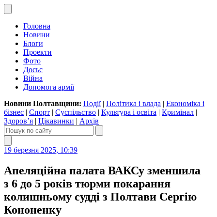
Головна
Новини
Блоги
Проекти
Фото
Досьє
Війна
Допомога армії
Новини Полтавщини:
Події
|
Політика і влада
|
Економіка і
бізнес
|
Спорт
|
Суспільство
|
Культура і освіта
|
Кримінал
|
Здоров’я
|
Цікавинки
|
Архів
19 березня 2025, 10:39
Апеляційна палата ВАКСу зменшила
з 6 до 5 років тюрми покарання
колишньому судді з Полтави Сергію
Кононенку