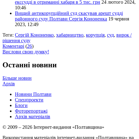
екссудді в отриманні хабаря в 5 тис. грн
24 лютого 2024,
10:46
Вищий антикорупційний суд скасував арешт судді
районного суду Полтави Сергія Кононенка
19 червня
2023, 12:49
Теги:
Сергій Кононенко
,
хабарництво
,
корупція
,
суд
,
вирок /
рішення суду
Коментарі
(
26
)
Вислови свою думку!
Останні новини
Більше новин
Архів
Новини Полтави
Спецпроекти
Блоги
Фоторепортажі
Архів матеріалів
© 2009 – 2026 Інтернет-видання «Полтавщина»
Використання матеріалів інтернет-видання «Полтавщина» на