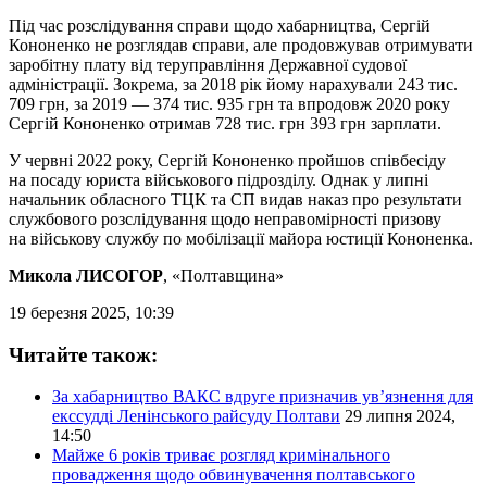
Під час розслідування справи щодо хабарництва, Сергій
Кононенко не розглядав справи, але продовжував отримувати
заробітну плату від теруправління Державної судової
адміністрації. Зокрема, за 2018 рік йому нарахували 243 тис.
709 грн, за 2019 — 374 тис. 935 грн та впродовж 2020 року
Сергій Кононенко отримав 728 тис. грн 393 грн зарплати.
У червні 2022 року, Сергій Кононенко пройшов співбесіду
на посаду юриста військового підрозділу. Однак у липні
начальник обласного ТЦК та СП видав наказ про результати
службового розслідування щодо неправомірності призову
на військову службу по мобілізації майора юстиції Кононенка.
Микола ЛИСОГОР
, «Полтавщина»
19 березня 2025, 10:39
Читайте також:
За хабарництво ВАКС вдруге призначив ув’язнення для
екссудді Ленінського райсуду Полтави
29 липня 2024,
14:50
Майже 6 років триває розгляд кримінального
провадження щодо обвинувачення полтавського