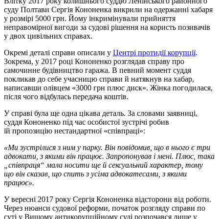
Влітку 2017 року колишнього суддю Ленінського районного
суду Полтави Сергія Кононенка викрили на одержанні хабаря
у розмірі 5000 грн. Йому інкримінували прийняття
неправомірної вигоди за судові рішення на користь позивачів
у двох цивільних справах.
Окремі деталі справи описали у
Центрі протидії корупції
.
Зокрема, у 2017 році Кононенко розглядав справу про
самочинне будівництво гаража. В певний момент суддя
покликав до себе учасницю справи й натякнув на хабар,
написавши олівцем «3000 грн плюс диск». Жінка погодилася,
після чого відбулась передача коштів.
У справі була ще одна цікава деталь. За словами заявниці,
суддя Кононенко під час особистої зустрічі робив
їй пропозицію нестандартної «співпраці»:
«Ми зустрілися з ним у парку. Він повідомив, що в нього є три
адвокати, з якими він працює. Запропонував і мені. Плюс, така
„співпраця“ мала носити ще й сексуальний характер, тому
що він сказав, що спить з усіма адвокатесами, з якими
працює».
У вересні 2017 року Сергія Кононенка відсторони від роботи.
Через нюанси судової реформи, початок розгляду справи по
суті у Вищому антикорупційному суді розпочався лише у