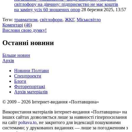
світлофору на дівчину: підприємство не має коштів
на заміну усіх 60 зношених опор
28 березня 2025, 13:57
Теги:
травматизм
,
світлофори
,
ЖКГ
,
Міськсвітло
Коментарі
(
46
)
Вислови свою думку!
Останні новини
Більше новин
Архів
Новини Полтави
Спецпроекти
Блоги
Фоторепортажі
Архів матеріалів
© 2009 – 2026 Інтернет-видання «Полтавщина»
Використання матеріалів інтернет-видання «Полтавщина» на
інших сайтах дозволяється лише за наявності гіперпосилання
на сайт
poltava.to
, не закритого для індексації пошуковими
системами; у друкованих виданнях — лише за погодженням з