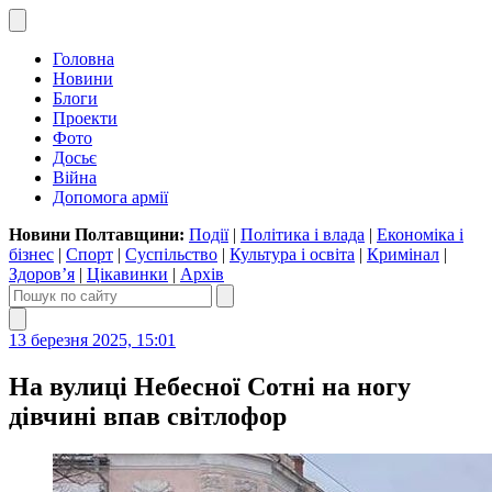
Головна
Новини
Блоги
Проекти
Фото
Досьє
Війна
Допомога армії
Новини Полтавщини:
Події
|
Політика і влада
|
Економіка і
бізнес
|
Спорт
|
Суспільство
|
Культура і освіта
|
Кримінал
|
Здоров’я
|
Цікавинки
|
Архів
13 березня 2025, 15:01
На вулиці Небесної Сотні на ногу
дівчині впав світлофор