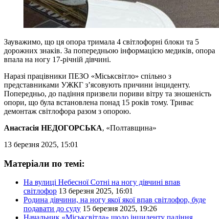
Зауважимо, що ця опора тримала 4 світлофорні блоки та 5
дорожних знаків. За попередньою інформацією медиків, опора
впала на ногу 17-річній дівчині.
Наразі працівники ПЕЗО «Міськсвітло» спільно з
представниками УЖКГ з’ясовують причини інциденту.
Попередньо, до падіння призвели пориви вітру та зношеність
опори, що була встановлена понад 15 років тому. Триває
демонтаж світлофора разом з опорою.
Анастасія НЕДОГОРСЬКА
, «Полтавщина»
13 березня 2025, 15:01
Матеріали по темі:
На вулиці Небесної Сотні на ногу дівчині впав
світлофор
13 березня 2025, 16:01
Родина дівчини, на ногу якої якої впав світлофор, буде
подавати до суду
15 березня 2025, 19:26
Начальник «Міськсвітла» щодо інциденту падіння