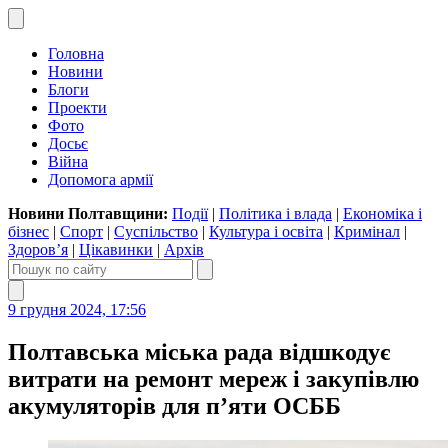
Головна
Новини
Блоги
Проекти
Фото
Досьє
Війна
Допомога армії
Новини Полтавщини:
Події
|
Політика і влада
|
Економіка і
бізнес
|
Спорт
|
Суспільство
|
Культура і освіта
|
Кримінал
|
Здоров’я
|
Цікавинки
|
Архів
9 грудня 2024, 17:56
Полтавська міська рада відшкодує
витрати на ремонт мереж і закупівлю
акумуляторів для п’яти ОСББ