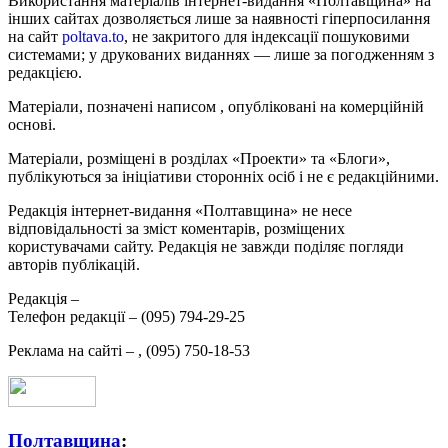
Використання матеріалів інтернет-видання «Полтавщина» на
інших сайтах дозволяється лише за наявності гіперпосилання
на сайт
poltava.to
, не закритого для індексації пошуковими
системами; у друкованих виданнях — лише за погодженням з
редакцією.
Матеріали, позначені написом
, опубліковані на комерційній
основі.
Матеріали, розміщені в розділах «Проекти» та «Блоги»,
публікуються за ініціативи сторонніх осіб і не є редакційними.
Редакція інтернет-видання «Полтавщина» не несе
відповідальності за зміст коментарів, розміщених
користувачами сайту. Редакція не завжди поділяє погляди
авторів публікацій.
Редакція –
Телефон редакції –
(095) 794-29-25
Реклама на сайті –
,
(095) 750-18-53
Полтавщина
: