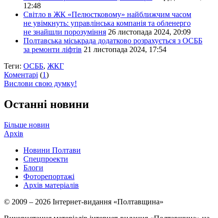
12:48
Світло в ЖК «Пелюстковому» найближчим часом
не увімкнуть: управлінська компанія та обленерго
не знайшли порозуміння
26 листопада 2024, 20:09
Полтавська міськрада додатково розрахується з ОСББ
за ремонти ліфтів
21 листопада 2024, 17:54
Теги:
ОСББ
,
ЖКГ
Коментарі
(
1
)
Вислови свою думку!
Останні новини
Більше новин
Архів
Новини Полтави
Спецпроекти
Блоги
Фоторепортажі
Архів матеріалів
© 2009 – 2026 Інтернет-видання «Полтавщина»