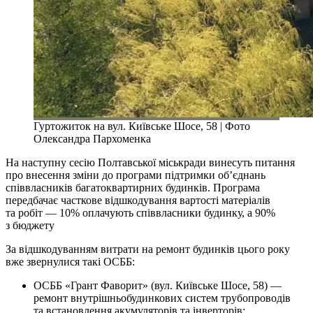
Гуртожиток на вул. Київське Шосе, 58 | Фото
Олександра Пархоменка
На наступну сесію Полтавської міськради винесуть питання
про внесення зміни до програми підтримки об’єднань
співвласників багатоквартирних будинків. Програма
передбачає часткове відшкодування вартості матеріалів
та робіт — 10% оплачують співвласники будинку, а 90%
з бюджету
За відшкодуванням витрати на ремонт будинків цього року
вже звернулися такі ОСББ:
ОСББ «Грант Фаворит» (вул. Київське Шосе, 58) —
ремонт внутрішньобудинкових систем трубопроводів
та встановлення акумуляторів та інверторів;