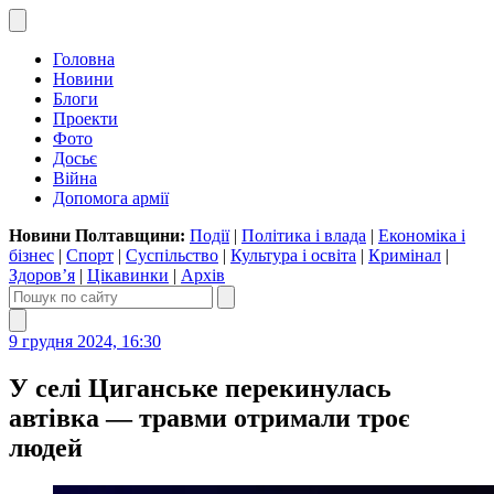
Головна
Новини
Блоги
Проекти
Фото
Досьє
Війна
Допомога армії
Новини Полтавщини:
Події
|
Політика і влада
|
Економіка і
бізнес
|
Спорт
|
Суспільство
|
Культура і освіта
|
Кримінал
|
Здоров’я
|
Цікавинки
|
Архів
9 грудня 2024, 16:30
У селі Циганське перекинулась
автівка — травми отримали троє
людей