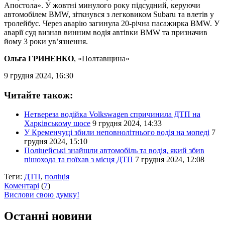
Апостола». У жовтні минулого року підсудний, керуючи
автомобілем BMW, зіткнувся з легковиком Subaru та влетів у
тролейбус. Через аварію загинула 20-річна пасажирка BMW. У
аварії суд визнав винним водія автівки BMW та призначив
йому 3 роки ув’язнення.
Ольга ГРИНЕНКО
, «Полтавщина»
9 грудня 2024, 16:30
Читайте також:
Нетвереза водійка Volkswagen спричинила ДТП на
Харківському шосе
9 грудня 2024, 14:33
У Кременчуці збили неповнолітнього водія на мопеді
7
грудня 2024, 15:10
Поліцейські знайшли автомобіль та водія, який збив
пішохода та поїхав з місця ДТП
7 грудня 2024, 12:08
Теги:
ДТП
,
поліція
Коментарі
(
7
)
Вислови свою думку!
Останні новини