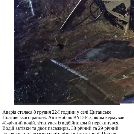
Аварія сталася 8 грудня 22-ї години у селі Циганське
Полтавського району. Автомобіль BYD F-3, яким кермував
41-річний водій, зіткнувся із відбійником й перекинувся.
Водій автівки та двоє пасажирів, 38-річний та 29-річний
чоловіки, з травмами госпіталізовані до лікарні. Про це