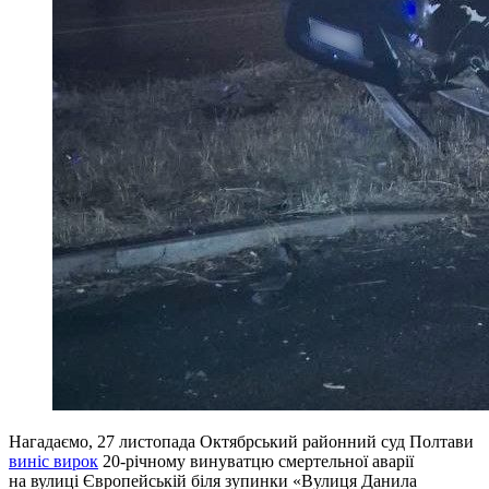
Нагадаємо, 27 листопада Октябрський районний суд Полтави
виніс вирок
20-річному винуватцю смертельної аварії
на вулиці Європейській біля зупинки «Вулиця Данила