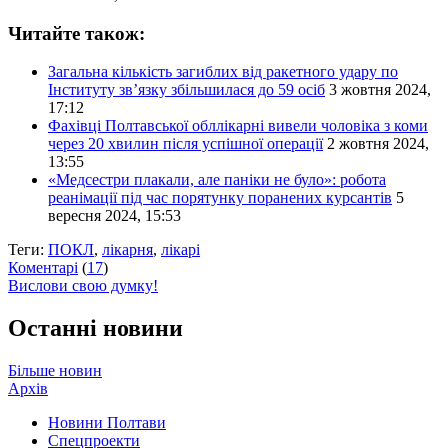
Читайте також:
Загальна кількість загиблих від ракетного удару по
Інституту зв’язку збільшилася до 59 осіб
3 жовтня 2024,
17:12
Фахівці Полтавської обллікарні вивели чоловіка з коми
через 20 хвилин після успішної операції
2 жовтня 2024,
13:55
«Медсестри плакали, але паніки не було»: робота
реанімації під час порятунку поранених курсантів
5
вересня 2024, 15:53
Теги:
ПОКЛ
,
лікарня
,
лікарі
Коментарі
(
17
)
Вислови свою думку!
Останні новини
Більше новин
Архів
Новини Полтави
Спецпроекти