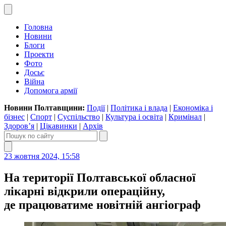
Головна
Новини
Блоги
Проекти
Фото
Досьє
Війна
Допомога армії
Новини Полтавщини:
Події
|
Політика і влада
|
Економіка і
бізнес
|
Спорт
|
Суспільство
|
Культура і освіта
|
Кримінал
|
Здоров’я
|
Цікавинки
|
Архів
23 жовтня 2024, 15:58
На території Полтавської обласної
лікарні відкрили операційну,
де працюватиме новітній ангіограф