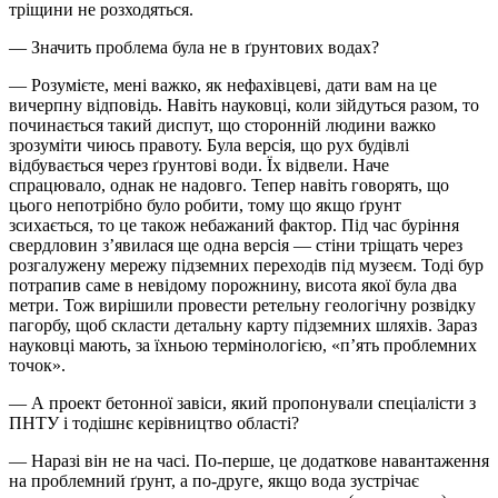
тріщини не розходяться.
— Значить проблема була не в ґрунтових водах?
— Розумієте, мені важко, як нефахівцеві, дати вам на це
вичерпну відповідь. Навіть науковці, коли зійдуться разом, то
починається такий диспут, що сторонній людини важко
зрозуміти чиюсь правоту. Була версія, що рух будівлі
відбувається через ґрунтові води. Їх відвели. Наче
спрацювало, однак не надовго. Тепер навіть говорять, що
цього непотрібно було робити, тому що якщо ґрунт
зсихається, то це також небажаний фактор. Під час буріння
свердловин з’явилася ще одна версія — стіни тріщать через
розгалужену мережу підземних переходів під музеєм. Тоді бур
потрапив саме в невідому порожнину, висота якої була два
метри. Тож вирішили провести ретельну геологічну розвідку
пагорбу, щоб скласти детальну карту підземних шляхів. Зараз
науковці мають, за їхньою термінологією, «п’ять проблемних
точок».
— А проект бетонної завіси, який пропонували спеціалісти з
ПНТУ і тодішнє керівництво області?
— Наразі він не на часі. По-перше, це додаткове навантаження
на проблемний ґрунт, а по-друге, якщо вода зустрічає