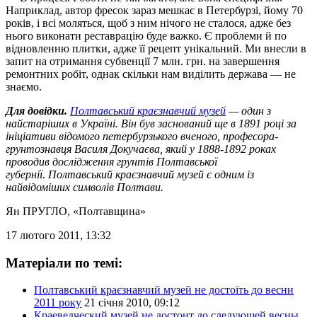
Наприклад, автор фресок зараз мешкає в Петербурзі, йому 70
років, і всі моляться, щоб з ним нічого не сталося, адже без
нього виконати реставрацію буде важко. Є проблеми й по
відновленню плитки, адже її рецепт унікальний. Ми внесли в
запит на отримання субвенції 7 млн. грн. на завершення
ремонтних робіт, однак скільки нам виділить держава — не
знаємо.
Для довідки.
Полтавський краєзнавчий музей
— один з
найстаріших в Україні. Він був заснований ще в 1891 році за
ініціативи відомого петербурзького вченого, професора-
грунтознавця Василя Докучаєва, який у 1888-1892 роках
проводив дослідження грунтів Полтавської
губернії. Полтавський краєзнавчий музей є одним із
найвідоміших символів Полтави.
Ян ПРУГЛО
, «Полтавщина»
17 лютого 2011, 13:32
Матеріали по темі:
Полтавський краєзнавчий музей не достоїть до весни
2011 року
21 січня 2010, 09:12
Краеведческий музей не достоит до следующей весны