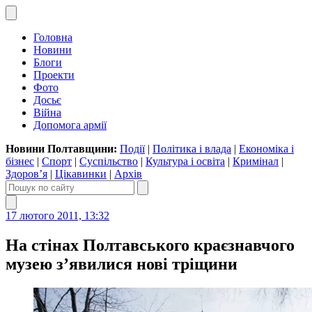
Головна
Новини
Блоги
Проекти
Фото
Досьє
Війна
Допомога армії
Новини Полтавщини:
Події
|
Політика і влада
|
Економіка і
бізнес
|
Спорт
|
Суспільство
|
Культура і освіта
|
Кримінал
|
Здоров’я
|
Цікавинки
|
Архів
17 лютого 2011, 13:32
На стінах Полтавського краєзнавчого
музею з’явилися нові тріщини