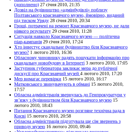
(дополнено)
27 січня 2010, 21:35
Дозвіл на будівництво «адмінбудівлі» поблизу
Полтавського краєзнавчого музею, ймовірно, виданий
під тиском Уряду
28 січня 2010, 20:34
Гроші, потрачені на ремонт Краєзнавчого музею, не дали
ніякого результату
29 січня 2010, 11:28
Ситуація навколо Краєзнавчого музею — політична
піар-кампанія
29 січня 2010, 17:24
Хто інвестує скандальне будівництво біля Краєзнавчого
музею?
1 лютого 2010, 16:36
Обласному чиновнику радять пошукати інформацію про
скандальну новобудову в Інтернеті
3 лютого 2010, 17:05
Заступник губернатора закликає мера до публічної
дискусії про Краєзнавчий музей
4 лютого 2010, 17:20
Мер вимагає перевірки
15 лютого 2010, 16:17
Матковського звинувачують в обмані
15 лютого 2010,
17:57
Обласна адміністрація звернулась до Генпрокуратури у
зв’язку з будівництвом біля Краєзнавчого музею
15
лютого 2010, 18:43
Питання Краєзнавчого музею розгляне технічна рада в
Києві
15 лютого 2010, 20:58
Обласна адміністрація підготувала ще сім звернень з
приводу музею
16 лютого 2010, 09:46
«Укрдержбудекспертиза» відкликала висновок