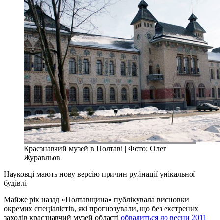
Краєзнавчий музей в Полтаві | Фото: Олег
Журавльов
Науковці мають нову версію причин руйнації унікальної
будівлі
Майже рік назад «Полтавщина» публікувала висновки
окремих спеціалістів, які прогнозували, що без екстрених
заходів краєзнавчий музей області
обвалиться до весни 2011