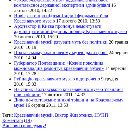
комплексної державної експертизи адмінбудівлі
16
лютого 2010, 14:22
Нові факти про підземні ходи і фундамент біля
Краєзнавчого музею
17 лютого 2010, 13:53
Архітектор із Києва пропонує демонтувати
адміністративний будинок поблизу Краєзнавчого музею
20 лютого 2010, 15:20
Краєзнавчий музей рятуватимуть без політики
20 травня
2010, 10:19
Полтавському краєзнавчому музею дали гроші
24 червня
2010, 14:04
Губернатор Полтавщини: «Кожне покоління
можновладців ремонтує краєзнавчий музей»
14 вересня
2010, 17:28
Руйнацію краєзнавчого музею відстрочено
9 грудня
2010, 15:33
На стінах Полтавського краєзнавчого музею з’явилися
нові тріщини
17 лютого 2011, 14:32
Диво по-полтавськи: зниклі тріщини на Краєзнавчому
музеї
16 серпня 2011, 13:53
Теги:
Краєзнавчий музей
,
Віктор Животенко
,
НУПП
Коментарі
(
19
)
Вислови свою думку!