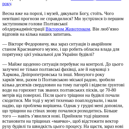
року
.
Весна вже на порозі, і музей, дякувати Богу, стоїть. Чого
невтішні прогнози не справдилися? Ми зустрілися із першим
заступником голови Полтавської
облдержадміністрації
Віктором Животенком
. Він люб’язно
відповів на кілька наших запитань.
— Вікторе Федоровичу, яка зараз ситуація із аварійним
станом Краєзнавчого музею, і що робить обласна влада для
порятунку цієї унікальної для України будівлі?
— Майже щоденно ситуація перебуває на контролі. До цього
залучені не тільки полтавські фахівці, але й науковці з
Харкова, Дніпропетровська та інші. Минулого року
харків’яни, разом із Полтавською міської радою, зробили
кілька десятків свердловин на тому пагорбі і відвели ґрунтові
води на горизонт так званих полтавських пісків, це 70-80
метрів від поверхні. Після цього тріщини на будівлі почали
сходитися. Ми тоді у музеї тихенько поаплодували, і мали
надію, що проблема вирішена. Однак у грудні мені доповіли,
що тріщини на стінах знову почалися розходитись. Більше
того — навіть з’явилися нові. Прийняли тоді рішення
встановити на тріщинах «маячки», щоб відстежити вектор
руху будівлі та швидкість цього процесу. На щастя, зараз нові