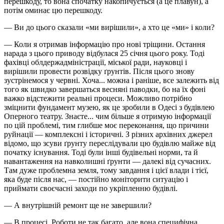
перешкоду, то вона спочатку накопичується (а це плавун), а
потім оминає цю перешкоду.
— Ви до цього сказали «ми вирішили», а хто це «ми» і коли?
— Коли я отримав інформацію про нові тріщини. Остання
нарада з цього приводу відбулася 25 січня цього року. Тоді
фахівці облдержадміністрації, міської ради, науковці і
вирішили провести розвідку ґрунтів. Після цього знову
зустрінемося у червні. Хоча... можна і раніше, все залежить від
того як швидко завершаться весняні паводки, бо на їх фоні
важко відстежити реальні процеси. Можливо потрібно
зміцнити фундамент музею, як це зробили в Одесі з будівлею
Оперного театру. Знаєте... чим більше я отримую інформації
по цій проблемі, тим глибше моє переконання, що причини
руйнації — комплексні і історичні. З різних архівних джерел
відомо, що зсуви ґрунту переслідували цю будівлю майже від
початку існування. Тоді були інші будівельні норми, та й
навантаження на навколишні ґрунти — далекі від сучасних.
Там дуже проблемна земля, тому завдання і цієї влади і тієї,
яка буде після нас, — постійно моніторити ситуацію і
приймати своєчасні заходи по укріпленню будівлі.
— А внутрішній ремонт ще не завершили?
— В процесі. Роботи не так багато, але вона специфічна.