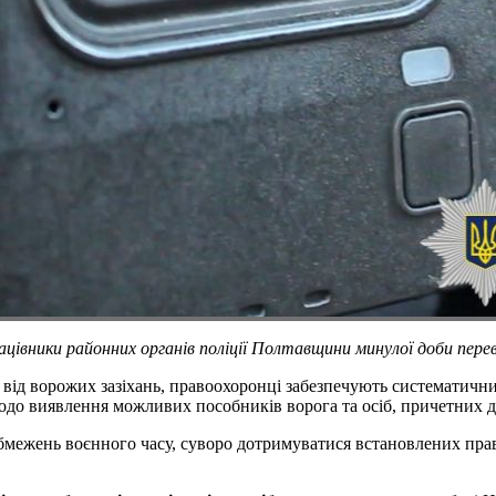
цівники районних органів поліції Полтавщини минулої доби перев
ня від ворожих зазіхань, правоохоронці забезпечують систематич
до виявлення можливих пособників ворога та осіб, причетних до
ежень воєнного часу, суворо дотримуватися встановлених правил