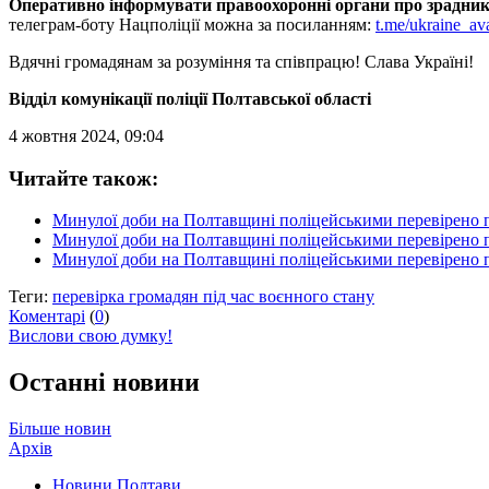
Оперативно інформувати правоохоронні органи про зрадників
телеграм-боту Нацполіції можна за посиланням:
t.me/ukraine_av
Вдячні громадянам за розуміння та співпрацю! Слава Україні!
Відділ комунікації поліції Полтавської області
4 жовтня 2024, 09:04
Читайте також:
Минулої доби на Полтавщині поліцейськими перевірено п
Минулої доби на Полтавщині поліцейськими перевірено п
Минулої доби на Полтавщині поліцейськими перевірено п
Теги:
перевірка громадян під час воєнного стану
Коментарі
(
0
)
Вислови свою думку!
Останні новини
Більше новин
Архів
Новини Полтави