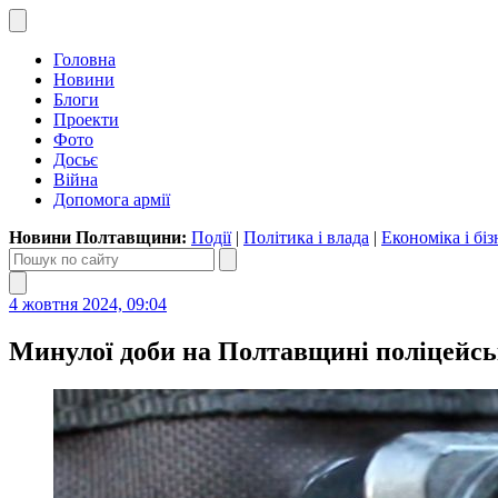
Головна
Новини
Блоги
Проекти
Фото
Досьє
Війна
Допомога армії
Новини Полтавщини:
Події
|
Політика і влада
|
Економіка і біз
4 жовтня 2024, 09:04
Минулої доби на Полтавщині поліцейськ