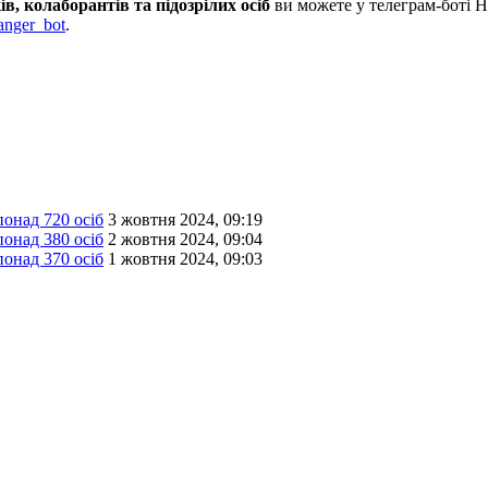
, колаборантів та підозрілих осіб
ви можете у телеграм-боті 
anger_bot
.
онад 720 осіб
3 жовтня 2024, 09:19
онад 380 осіб
2 жовтня 2024, 09:04
онад 370 осіб
1 жовтня 2024, 09:03