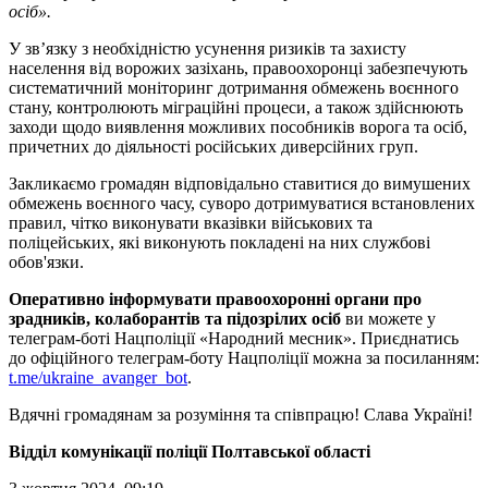
осіб».
У зв’язку з необхідністю усунення ризиків та захисту
населення від ворожих зазіхань, правоохоронці забезпечують
систематичний моніторинг дотримання обмежень воєнного
стану, контролюють міграційні процеси, а також здійснюють
заходи щодо виявлення можливих пособників ворога та осіб,
причетних до діяльності російських диверсійних груп.
Закликаємо громадян відповідально ставитися до вимушених
обмежень воєнного часу, суворо дотримуватися встановлених
правил, чітко виконувати вказівки військових та
поліцейських, які виконують покладені на них службові
обов'язки.
Оперативно інформувати правоохоронні органи про
зрадників, колаборантів та підозрілих осіб
ви можете у
телеграм-боті Нацполіції «Народний месник». Приєднатись
до офіційного телеграм-боту Нацполіції можна за посиланням:
t.me/ukraine_avanger_bot
.
Вдячні громадянам за розуміння та співпрацю! Слава Україні!
Відділ комунікації поліції Полтавської області