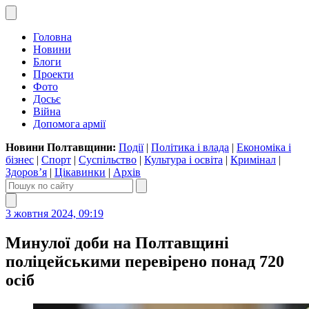
Головна
Новини
Блоги
Проекти
Фото
Досьє
Війна
Допомога армії
Новини Полтавщини:
Події
|
Політика і влада
|
Економіка і
бізнес
|
Спорт
|
Суспільство
|
Культура і освіта
|
Кримінал
|
Здоров’я
|
Цікавинки
|
Архів
3 жовтня 2024, 09:19
Минулої доби на Полтавщині
поліцейськими перевірено понад 720
осіб