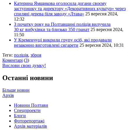
Катерина Ямщикова оголосила догани своєму
заступнику та директору «Декоративних культур» через
спиляні дерева біля заводу «Лтава»
25 вересня 2024,
12:32
З початку року на Полтавщині поліція вилучила
30 кг вибухівки та близько 350 гранат
25 вересня 2024,
11:50
У Кременчуці викрили групу осіб, які продавали
незаконно виготовлені сигарети
25 вересня 2024, 10:31
Теги:
поліція
,
зброя
Коментарі
(
3
)
Вислови свою думку!
Останні новини
Більше новин
Архів
Новини Полтави
Спецпроекти
Блоги
Фоторепортажі
Архів матеріалів