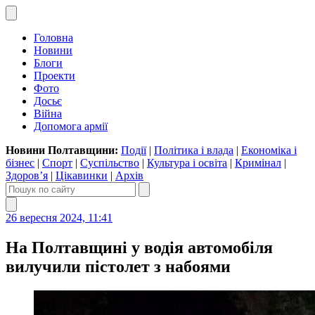
Головна
Новини
Блоги
Проекти
Фото
Досьє
Війна
Допомога армії
Новини Полтавщини:
Події
|
Політика і влада
|
Економіка і
бізнес
|
Спорт
|
Суспільство
|
Культура і освіта
|
Кримінал
|
Здоров’я
|
Цікавинки
|
Архів
26 вересня 2024, 11:41
На Полтавщині у водія автомобіля
вилучили пістолет з набоями