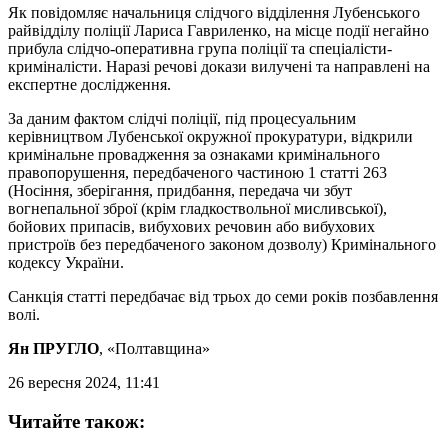
Як повідомляє начальниця слідчого відділення Лубенського
райвідділу поліції Лариса Гавриленко, на місце події негайно
прибула слідчо-оперативна група поліції та спеціалісти-
криміналісти. Наразі речові докази вилучені та направлені на
експертне дослідження.
За даним фактом слідчі поліції, під процесуальним
керівництвом Лубенської окружної прокуратури, відкрили
кримінальне провадження за ознаками кримінального
правопорушення, передбаченого частиною 1 статті 263
(Носіння, зберігання, придбання, передача чи збут
вогнепальної зброї (крім гладкоствольної мисливської),
бойових припасів, вибухових речовин або вибухових
пристроїв без передбаченого законом дозволу) Кримінального
кодексу України.
Санкція статті передбачає від трьох до семи років позбавлення
волі.
Ян ПРУГЛО
, «Полтавщина»
26 вересня 2024, 11:41
Читайте також: