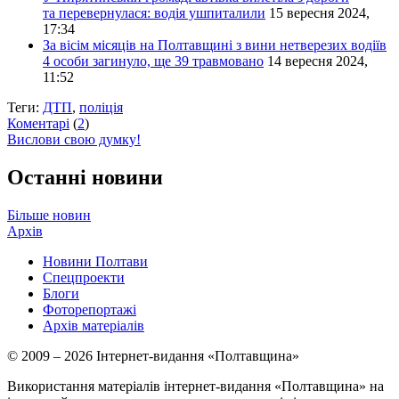
та перевернулася: водія ушпиталили
15 вересня 2024,
17:34
За вісім місяців на Полтавщині з вини нетверезих водіїв
4 особи загинуло, ще 39 травмовано
14 вересня 2024,
11:52
Теги:
ДТП
,
поліція
Коментарі
(
2
)
Вислови свою думку!
Останні новини
Більше новин
Архів
Новини Полтави
Спецпроекти
Блоги
Фоторепортажі
Архів матеріалів
© 2009 – 2026 Інтернет-видання «Полтавщина»
Використання матеріалів інтернет-видання «Полтавщина» на