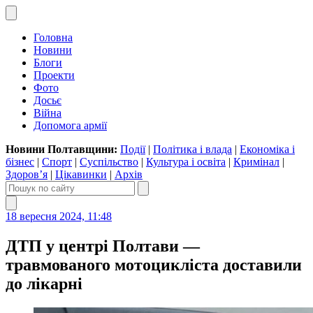
Головна
Новини
Блоги
Проекти
Фото
Досьє
Війна
Допомога армії
Новини Полтавщини:
Події
|
Політика і влада
|
Економіка і
бізнес
|
Спорт
|
Суспільство
|
Культура і освіта
|
Кримінал
|
Здоров’я
|
Цікавинки
|
Архів
18 вересня 2024, 11:48
ДТП у центрі Полтави —
травмованого мотоцикліста доставили
до лікарні