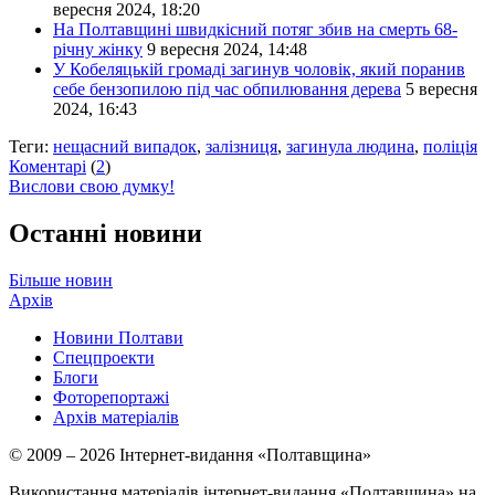
вересня 2024, 18:20
На Полтавщині швидкісний потяг збив на смерть 68-
річну жінку
9 вересня 2024, 14:48
У Кобеляцькій громаді загинув чоловік, який поранив
себе бензопилою під час обпилювання дерева
5 вересня
2024, 16:43
Теги:
нещасний випадок
,
залізниця
,
загинула людина
,
поліція
Коментарі
(
2
)
Вислови свою думку!
Останні новини
Більше новин
Архів
Новини Полтави
Спецпроекти
Блоги
Фоторепортажі
Архів матеріалів
© 2009 – 2026 Інтернет-видання «Полтавщина»
Використання матеріалів інтернет-видання «Полтавщина» на