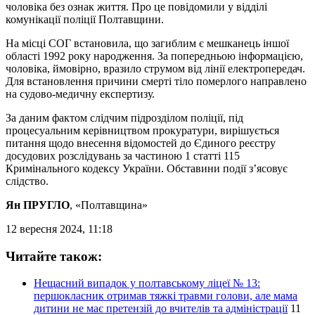
чоловіка без ознак життя. Про це повідомили у відділі
комунікації поліції Полтавщини.
На місці СОГ встановила, що загиблим є мешканець іншої
області 1992 року народження. За попередньою інформацією,
чоловіка, ймовірно, вразило струмом від лінії електропередач.
Для встановлення причини смерті тіло померлого направлено
на судово-медичну експертизу.
За даним фактом слідчим підрозділом поліції, під
процесуальним керівництвом прокуратури, вирішується
питання щодо внесення відомостей до Єдиного реєстру
досудових розслідувань за частиною 1 статті 115
Кримінального кодексу України. Обставини події з’ясовує
слідство.
Ян ПРУГЛО
, «Полтавщина»
12 вересня 2024, 11:18
Читайте також:
Нещасний випадок у полтавському ліцеї № 13:
першокласник отримав тяжкі травми голови, але мама
дитини не має претензій до вчителів та адміністрації
11