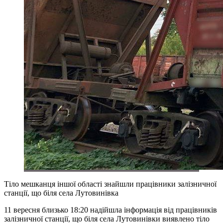
Тіло мешканця іншої області знайшли працівники залізничної
станції, що біля села Лутовинівка
11 вересня близько 18:20 надійшла інформація від працівників
залізничної станції, що біля села Лутовинівки виявлено тіло