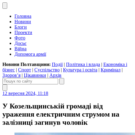
Головна
Новини
Блоги
Проекти
Фото
Досьє
Війна
Допомога армії
Новини Полтавщини:
Події
|
Політика і влада
|
Економіка і
бізнес
|
Спорт
|
Суспільство
|
Культура і освіта
|
Кримінал
|
Здоров’я
|
Цікавинки
|
Архів
12 вересня 2024, 11:18
У Козельщинській громаді від
ураження електричним струмом на
залізниці загинув чоловік