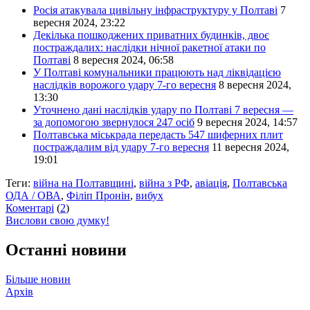
Росія атакувала цивільну інфраструктуру у Полтаві
7
вересня 2024, 23:22
Декілька пошкоджених приватних будинків, двоє
постраждалих: наслідки нічної ракетної атаки по
Полтаві
8 вересня 2024, 06:58
У Полтаві комунальники працюють над ліквідацією
наслідків ворожого удару 7-го вересня
8 вересня 2024,
13:30
Уточнено дані наслідків удару по Полтаві 7 вересня —
за допомогою звернулося 247 осіб
9 вересня 2024, 14:57
Полтавська міськрада передасть 547 шиферних плит
постраждалим від удару 7-го вересня
11 вересня 2024,
19:01
Теги:
війна на Полтавщині
,
війна з РФ
,
авіація
,
Полтавська
ОДА / ОВА
,
Філіп Пронін
,
вибух
Коментарі
(
2
)
Вислови свою думку!
Останні новини
Більше новин
Архів