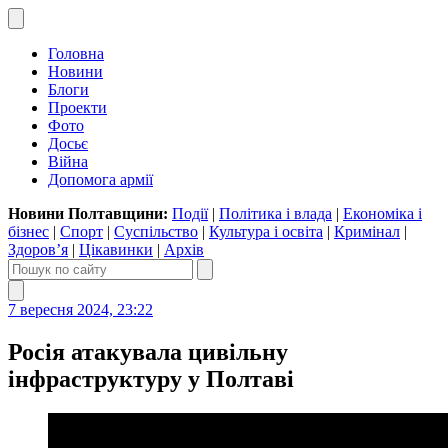
Головна
Новини
Блоги
Проекти
Фото
Досьє
Війна
Допомога армії
Новини Полтавщини:
Події
|
Політика і влада
|
Економіка і
бізнес
|
Спорт
|
Суспільство
|
Культура і освіта
|
Кримінал
|
Здоров’я
|
Цікавинки
|
Архів
7 вересня 2024, 23:22
Росія атакувала цивільну
інфраструктуру у Полтаві