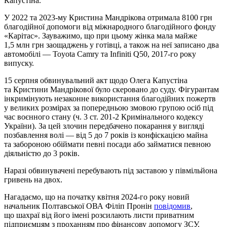
Капустіна.
У 2022 та 2023-му Кристина Мандрікова отримала 8100 грн
благодійної допомоги від міжнародного благодійного фонду
«Карітас». Зауважимо, що при цьому жінка мала майже
1,5 млн грн заощаджень у готівці, а також на неї записано два
автомобілі — Toyota Camry та Infiniti Q50, 2017-го року
випуску.
15 серпня обвинувальний акт щодо Олега Капустіна
та Кристини Мандрікової було скеровано до суду. Фігурантам
інкримінують незаконне використання благодійних пожертв
у великих розмірах за попередньою змовою групою осіб під
час воєнного стану (ч. 3 ст. 201-2 Кримінального кодексу
України). За цей злочин передбачено покарання у вигляді
позбавлення волі — від 5 до 7 років із конфіскацією майна
та забороною обіймати певні посади або займатися певною
діяльністю до 3 років.
Наразі обвинувачені перебувають під заставою у півмільйона
гривень на двох.
Нагадаємо, що на початку квітня 2024-го року новий
начальник Полтавської ОВА Філіп Пронін
повідомив
,
що шахраї від його імені розсилають листи приватним
підприємцям з проханням про фінансову допомогу ЗСУ.