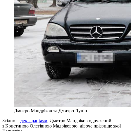
Дмитро Мандріков та Дмитро Лунін
Згідно із
деклараціями
, Дмитро Мандріков одружений
з Кристиною Олегівною Мадріковою, дівоче прізвище якої