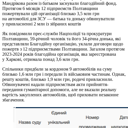
Мандрікова разом із батьком заснували благодійний фонд.
Протягом 6 місяців 12 підприємств Полтавщини
пожертвували цій організації близько 3,5 млн грн
на автомобілі для ЗСУ — батька та доньку обвинуватили
у привласненні 2 млн із зібраних коштів
Як повідомили прес-служби Нацполіції та прокуратури
Полтавщини, 59-річний чоловік та його 34-річна донька, які
представляли Благодійну організацію, уклали договори щодо
пожертв з 12 підприємствами Полтавщини. Загалом протягом
2023-2024 років благодійна організація, яка зареєстрована
у Харкові, отримала понад 3,6 млн грн.
Спільники придбали за кордоном 9 автомобілів на суму
близько 1,6 млн грн і передали їх військовим частинам. Однак,
решту коштів, близько 1,9 млн грн, родичі привласнили.
Обвинувачені надали підприємствам акти прийняття-
передання гуманітарної допомоги, але не вказали реальну
вартість закуплених автомобілів, щоб приховати незаконне
збагачення.