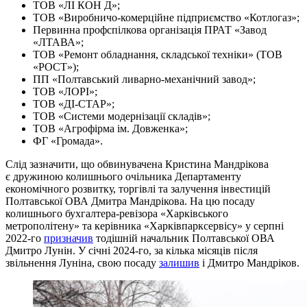
ТОВ «ЛІ КОН Д»;
ТОВ «Виробничо-комерційне підприємство «Котлогаз»;
Первинна профспілкова організація ПРАТ «Завод
«ЛТАВА»;
ТОВ «Ремонт обладнання, складської техніки» (ТОВ
«РОСТ»);
ПП «Полтавський ливарно-механічний завод»;
ТОВ «ЛОРІ»;
ТОВ «ДІ-СТАР»;
ТОВ «Системи модернізації складів»;
ТОВ «Агрофірма ім. Довженка»;
ФГ «Громада».
Слід зазначити, що обвинувачена Кристина Мандрікова
є дружиною колишнього очільника Департаменту
економічного розвитку, торгівлі та залучення інвестицій
Полтавської ОВА Дмитра Мандрікова. На цю посаду
колишнього бухгалтера-ревізора «Харківського
метрополітену» та керівника «Харківпарксервісу» у серпні
2022-го
призначив
тодішній начальник Полтавської ОВА
Дмитро Лунін. У січні 2024-го, за кілька місяців після
звільнення Луніна, свою посаду
залишив
і Дмитро Мандріков.