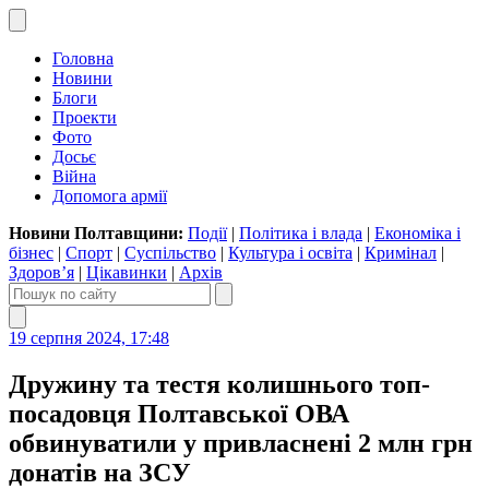
Головна
Новини
Блоги
Проекти
Фото
Досьє
Війна
Допомога армії
Новини Полтавщини:
Події
|
Політика і влада
|
Економіка і
бізнес
|
Спорт
|
Суспільство
|
Культура і освіта
|
Кримінал
|
Здоров’я
|
Цікавинки
|
Архів
19 серпня 2024, 17:48
Дружину та тестя колишнього топ-
посадовця Полтавської ОВА
обвинуватили у привласнені 2 млн грн
донатів на ЗСУ