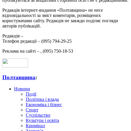
публікуються за ініціативи сторонніх осіб і не є редакційними.
Редакція інтернет-видання «Полтавщина» не несе
відповідальності за зміст коментарів, розміщених
користувачами сайту. Редакція не завжди поділяє погляди
авторів публікацій.
Редакція –
Телефон редакції –
(095) 794-29-25
Реклама на сайті –
,
(095) 750-18-53
Полтавщина
:
Новини
Події
Політика і влада
Економіка і бізнес
Спорт
Суспільство
Культура і освіта
Кримінал
Здоров’я