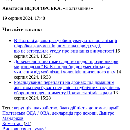
Анастасія НЕДОГОРСЬКА
, «Полтавщина»
19 серпня 2024, 17:48
Читайте також:
В Полтаві адвокат, яку обвинувачують в організації
підробки документів, вимагала відвід судді,
що не затвердила угоду про визнання винуватості
16
серпня 2024, 13:35
До вересня триватиме слідство щодо підозри лікарів
миргородської ВЛК в підробці документів задля
ухилення від мобілізації чоловіків призовного віку
14
серпня 2024, 16:38
Розслідування переплати на дронах: під домашнім
арештом перебуває спеціаліст з публічних закупівель
оборонного департаменту Полтавської міськради
13
серпня 2024, 15:28
Теги:
корупція
,
шахрайство
,
благодійність
,
допомога армії
,
Полтавська ОДА / ОВА
,
декларація про доходи
,
Дмитро
Мандріков
Коментарі
(
31
)
Вислови свою думку!