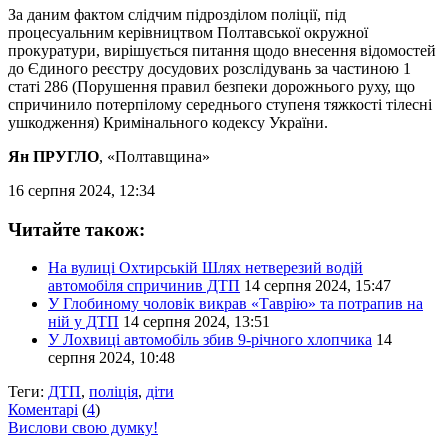
За даним фактом слідчим підрозділом поліції, під
процесуальним керівництвом Полтавської окружної
прокуратури, вирішується питання щодо внесення відомостей
до Єдиного реєстру досудових розслідувань за частиною 1
статі 286 (Порушення правил безпеки дорожнього руху, що
спричинило потерпілому середнього ступеня тяжкості тілесні
ушкодження) Кримінального кодексу України.
Ян ПРУГЛО
, «Полтавщина»
16 серпня 2024, 12:34
Читайте також:
На вулиці Охтирській Шлях нетверезий водій
автомобіля спричинив ДТП
14 серпня 2024, 15:47
У Глобиному чоловік викрав «Таврію» та потрапив на
ній у ДТП
14 серпня 2024, 13:51
У Лохвиці автомобіль збив 9-річного хлопчика
14
серпня 2024, 10:48
Теги:
ДТП
,
поліція
,
діти
Коментарі
(
4
)
Вислови свою думку!