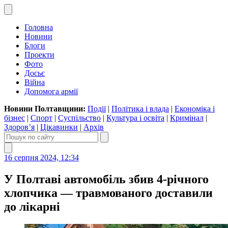
Головна
Новини
Блоги
Проекти
Фото
Досьє
Війна
Допомога армії
Новини Полтавщини:
Події
|
Політика і влада
|
Економіка і
бізнес
|
Спорт
|
Суспільство
|
Культура і освіта
|
Кримінал
|
Здоров’я
|
Цікавинки
|
Архів
16 серпня 2024, 12:34
У Полтаві автомобіль збив 4-річного
хлопчика — травмованого доставили
до лікарні