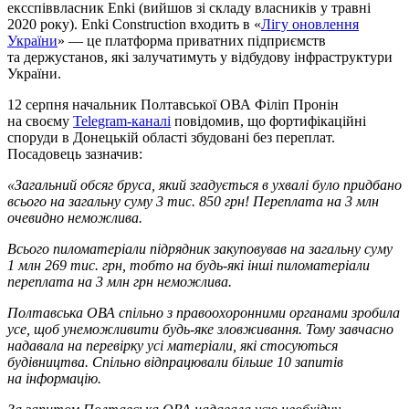
ексспіввласник Enki (вийшов зі складу власників у травні
2020 року). Enki Construction входить в «
Лігу оновлення
України
» — це платформа приватних підприємств
та держустанов, які залучатимуть у відбудову інфраструктури
України.
12 серпня начальник Полтавської ОВА Філіп Пронін
на своєму
Telegram-каналі
повідомив, що фортифікаційні
споруди в Донецькій області збудовані без переплат.
Посадовець зазначив:
«Загальний обсяг бруса, який згадується в ухвалі було придбано
всього на загальну суму 3 тис. 850 грн! Переплата на 3 млн
очевидно неможлива.
Всього пиломатеріали підрядник закуповував на загальну суму
1 млн 269 тис. грн, тобто на будь-які інші пиломатеріали
переплата на 3 млн грн неможлива.
Полтавська ОВА спільно з правоохоронними органами зробила
усе, щоб унеможливити будь-яке зловживання. Тому завчасно
надавала на перевірку усі матеріали, які стосуються
будівництва. Спільно відпрацювали більше 10 запитів
на інформацію.