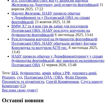
В.о. Полтавської ОВА Когут запросив нардепа
Железняка на Донеччину, щоб оглянути фортифікації
11
вересня 2025, 17:22
Нардеп Железняк: НАБУ провело обшуки
у Держфінмоні та у Полтавській ОВА по справі
фортифікацій
23 жовтня 2025, 11:38
BMW X7 та 4 млн грн як хабар для посадовців
Полтавської ОВА: НАБУ розслідує корупцію на
будівництві фортифікацій
6 листопада 2025, 13:41
Розслідування корупції на будівництві фортифікацій
Полтавської ОВА: НАБУ обшукали автівку Богдана
Корольчука та вилучили $278 тис.
8 листопада 2025,
13:45
НАБУ провело обшуки у Держфінмоніторингу у справі
будівництва фортифікацій, яке замовило екскерівництво
Полтавської ОВА
12 червня 2026, 15:48
Теги:
БЕБ
,
будівництво
,
армія
,
війна з РФ
,
допомога армії
,
Prozorro
,
суд
,
Полтавська ОДА / ОВА
,
Філіп Пронін
,
Прозорість та підзвітність
,
Сергій Корявченков
,
Слуга народу
Коментарі
(
13
)
Вислови свою думку!
Останні новини