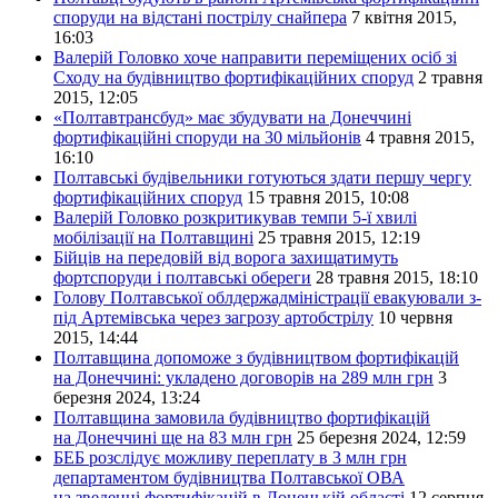
споруди на відстані пострілу снайпера
7 квітня 2015,
16:03
Валерій Головко хоче направити переміщених осіб зі
Сходу на будівництво фортифікаційних споруд
2 травня
2015, 12:05
«Полтавтрансбуд» має збудувати на Донеччині
фортифікаційні споруди на 30 мільйонів
4 травня 2015,
16:10
Полтавські будівельники готуються здати першу чергу
фортифікаційних споруд
15 травня 2015, 10:08
Валерій Головко розкритикував темпи 5-ї хвилі
мобілізації на Полтавщині
25 травня 2015, 12:19
Бійців на передовій від ворога захищатимуть
фортспоруди і полтавські обереги
28 травня 2015, 18:10
Голову Полтавської облдержадміністрації евакуювали з-
під Артемівська через загрозу артобстрілу
10 червня
2015, 14:44
Полтавщина допоможе з будівництвом фортифікацій
на Донеччині: укладено договорів на 289 млн грн
3
березня 2024, 13:24
Полтавщина замовила будівництво фортифікацій
на Донеччині ще на 83 млн грн
25 березня 2024, 12:59
БЕБ розслідує можливу переплату в 3 млн грн
департаментом будівництва Полтавської ОВА
на зведенні фортифікацій в Донецькій області
12 серпня