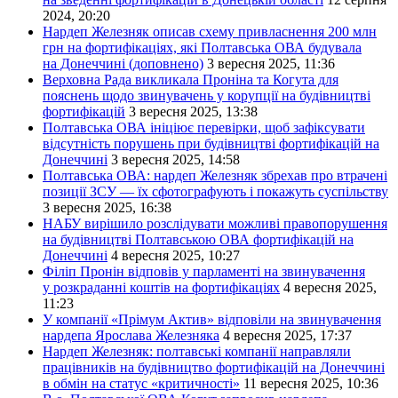
2024, 20:20
Нардеп Железняк описав схему привласнення 200 млн
грн на фортифікаціях, які Полтавська ОВА будувала
на Донеччині (доповнено)
3 вересня 2025, 11:36
Верховна Рада викликала Проніна та Когута для
пояснень щодо звинувачень у корупції на будівництві
фортифікацій
3 вересня 2025, 13:38
Полтавська ОВА ініціює перевірки, щоб зафіксувати
відсутність порушень при будівництві фортифікацій на
Донеччині
3 вересня 2025, 14:58
Полтавська ОВА: нардеп Железняк збрехав про втрачені
позиції ЗСУ — їх сфотографують і покажуть суспільству
3 вересня 2025, 16:38
НАБУ вирішило розслідувати можливі правопорушення
на будівництві Полтавською ОВА фортифікацій на
Донеччині
4 вересня 2025, 10:27
Філіп Пронін відповів у парламенті на звинувачення
у розкраданні коштів на фортифікаціях
4 вересня 2025,
11:23
У компанії «Прімум Актив» відповіли на звинувачення
нардепа Ярослава Железняка
4 вересня 2025, 17:37
Нардеп Железняк: полтавські компанії направляли
працівників на будівництво фортифікацій на Донеччині
в обмін на статус «критичності»
11 вересня 2025, 10:36