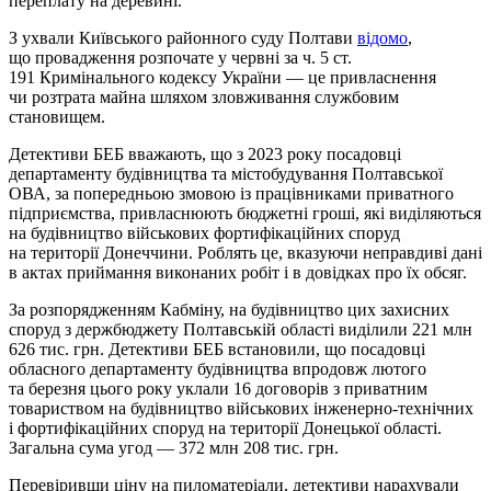
переплату на деревині.
З ухвали Київського районного суду Полтави
відомо
,
що провадження розпочате у червні за ч. 5 ст.
191 Кримінального кодексу України — це привласнення
чи розтрата майна шляхом зловживання службовим
становищем.
Детективи БЕБ вважають, що з 2023 року посадовці
департаменту будівництва та містобудування Полтавської
ОВА, за попередньою змовою із працівниками приватного
підприємства, привласнюють бюджетні гроші, які виділяються
на будівництво військових фортифікаційних споруд
на території Донеччини. Роблять це, вказуючи неправдиві дані
в актах приймання виконаних робіт і в довідках про їх обсяг.
За розпорядженням Кабміну, на будівництво цих захисних
споруд з держбюджету Полтавській області виділили 221 млн
626 тис. грн. Детективи БЕБ встановили, що посадовці
обласного департаменту будівництва впродовж лютого
та березня цього року уклали 16 договорів з приватним
товариством на будівництво військових інженерно-технічних
і фортифікаційних споруд на території Донецької області.
Загальна сума угод — 372 млн 208 тис. грн.
Перевіривши ціну на пиломатеріали, детективи нарахували