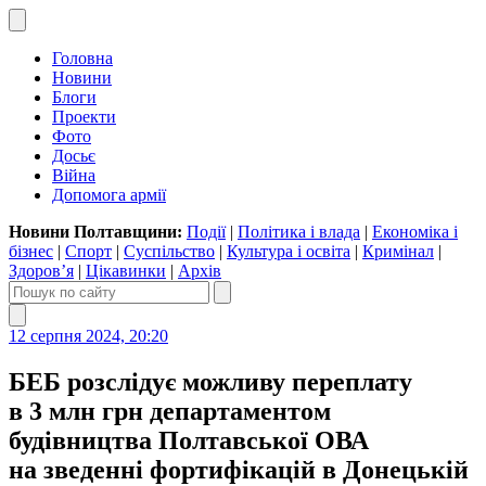
Головна
Новини
Блоги
Проекти
Фото
Досьє
Війна
Допомога армії
Новини Полтавщини:
Події
|
Політика і влада
|
Економіка і
бізнес
|
Спорт
|
Суспільство
|
Культура і освіта
|
Кримінал
|
Здоров’я
|
Цікавинки
|
Архів
12 серпня 2024, 20:20
БЕБ розслідує можливу переплату
в 3 млн грн департаментом
будівництва Полтавської ОВА
на зведенні фортифікацій в Донецькій