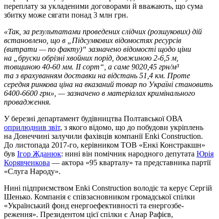
переплату за укладеними договорами й вважають, що сума
збитку може сягати понад 3 млн грн.
«Так, за результатами проведених слідчих (розшукових) дій
встановлено, що в „Підсумкових відомостях ресурсів
(витрати — по факту)“ зазначено відомості щодо ціни
на „бруски обрізні хвойних порід, довжиною 2-6,5 м,
товщиною 40-60 мм. II сорт“, а саме 9020,45 грн/м³
та з врахуванням доставки на відстань 51,4 км. Проте
середня ринкова ціна на вказаний товар по Україні становить
6400-6600 грн», — зазначено в матеріалах кримінального
провадження.
У березні департамент будівництва Полтавської ОВА
оприлюднив звіт
, з якого відомо, що до побудови укріплень
на Донеччині залучили фахівців компанії Enki Construction.
До листопада 2017-го, керівником ТОВ «Енкі Констракшн»
був
Ігор Жданюк
: нині він помічник народного депутата
Юрія
Корявченкова
— актора «95 кварталу» та представника партії
«Слуга Народу».
Нині підприємством Enki Construction володіє та керує Сергій
Шенько. Компанія є співзасновником громадської спілки
«Український фонд енергоефе­ктивності та енергозбе­
реження». Президентом цієї спілки є Анар Рафієв,