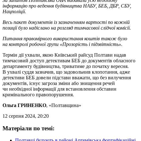
За запитом Полтавська ОВА надавала усю необхідну
інформацію про ведення будівництва НАБУ, БЕБ, ДБР, СБУ,
Нацполіції.
Весь пакет документів із зазначенням вартості по кожній
позиції було надіслано на розгляд тимчасової слідчої комісії.
Питання правомірного використання коштів також було
на контролі робочої групи «Прозорість і підзвітність».
Термін дії ухвали, якою Київський райсуд Полтави надав
тимчасовий доступ детективам БЕБ до документів обласного
департаменту будівництва, триватиме до початку вересня.
В ухвалі суддя зазначив, що задовольнив клопотання, адже
детективи БЕБ довели підстави вважати, що без вилучення
документів, існує загроза зміни або знищення речей
чи необхідної інформації для встановлення обставин
кримінального правопорушення.
Ольга ГРИНЕНКО
, «Полтавщина»
12 серпня 2024, 20:20
Матеріали по темі:
Полтавці будують в районі Артемівська фортифікаційні