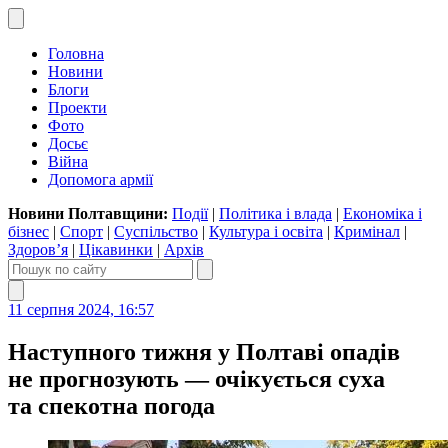
Головна
Новини
Блоги
Проекти
Фото
Досьє
Війна
Допомога армії
Новини Полтавщини:
Події
|
Політика і влада
|
Економіка і
бізнес
|
Спорт
|
Суспільство
|
Культура і освіта
|
Кримінал
|
Здоров’я
|
Цікавинки
|
Архів
11 серпня 2024, 16:57
Наступного тижня у Полтаві опадів
не прогнозують — очікується суха
та спекотна погода