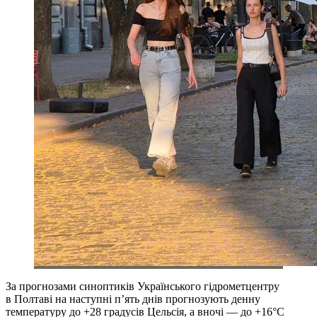
За прогнозами синоптиків Українського гідрометцентру
в Полтаві на наступні п’ять днів прогнозують денну
температуру до +28 градусів Цельсія, а вночі — до +16°C