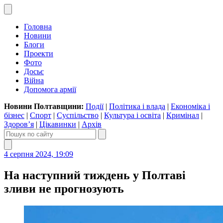
Головна
Новини
Блоги
Проекти
Фото
Досьє
Війна
Допомога армії
Новини Полтавщини:
Події
|
Політика і влада
|
Економіка і
бізнес
|
Спорт
|
Суспільство
|
Культура і освіта
|
Кримінал
|
Здоров’я
|
Цікавинки
|
Архів
4 серпня 2024, 19:09
На наступний тиждень у Полтаві
зливи не прогнозують