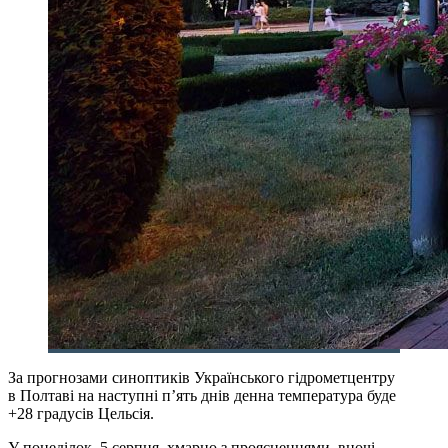
За прогнозами синоптиків Українського гідрометцентру
в Полтаві на наступні п’ять днів денна температура буде
+28 градусів Цельсія.
У понеділок, 5 серпня, хмарно з проясненнями, вночі